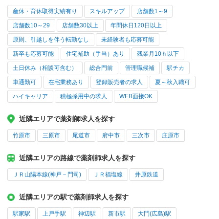
産休・育休取得実績有り
スキルアップ
店舗数1～9
店舗数10～29
店舗数30以上
年間休日120日以上
原則、引越しを伴う転勤なし
未経験者も応募可能
新卒も応募可能
住宅補助（手当）あり
残業月10ｈ以下
土日休み（相談可含む）
総合門前
管理職候補
駅チカ
車通勤可
在宅業務あり
登録販売者の求人
夏～秋入職可
ハイキャリア
積極採用中の求人
WEB面接OK
近隣エリアで薬剤師求人を探す
竹原市
三原市
尾道市
府中市
三次市
庄原市
近隣エリアの路線で薬剤師求人を探す
ＪＲ山陽本線(神戸－門司)
ＪＲ福塩線
井原鉄道
近隣エリアの駅で薬剤師求人を探す
駅家駅
上戸手駅
神辺駅
新市駅
大門(広島)駅