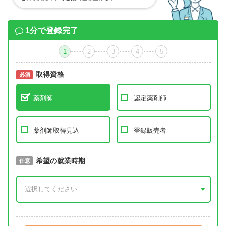
1分で登録完了
1
2
3
4
5
取得資格
必須
必須
薬剤師
認定薬剤師
薬剤師取得見込
登録販売者
取得予定年
希望の就業時期
必須
任意
年 3月