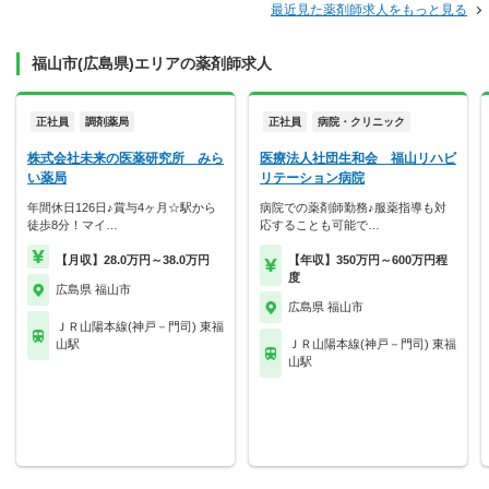
最近見た薬剤師求人をもっと見る
福山市(広島県)エリアの薬剤師求人
正社員
調剤薬局
正社員
病院・クリニック
株式会社未来の医薬研究所 みら
医療法人社団生和会 福山リハビ
い薬局
リテーション病院
年間休日126日♪賞与4ヶ月☆駅から
病院での薬剤師勤務♪服薬指導も対
徒歩8分！マイ…
応することも可能で…
【月収】28.0万円～38.0万円
【年収】350万円～600万円程
度
広島県 福山市
広島県 福山市
ＪＲ山陽本線(神戸－門司) 東福
山駅
ＪＲ山陽本線(神戸－門司) 東福
山駅