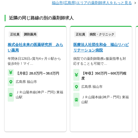
福山市(広島県)エリアの薬剤師求人をもっと見る
近隣の同じ路線の別の薬剤師求人
正社員
調剤薬局
正社員
病院・クリニック
株式会社未来の医薬研究所 みら
医療法人社団生和会 福山リハビ
い薬局
リテーション病院
年間休日126日♪賞与4ヶ月☆駅から
病院での薬剤師勤務♪服薬指導も対
徒歩8分！マイ…
応することも可能で…
【月収】28.0万円～38.0万円
【年収】350万円～600万円程
度
広島県 福山市
広島県 福山市
ＪＲ山陽本線(神戸－門司) 東福
山駅
ＪＲ山陽本線(神戸－門司) 東福
山駅