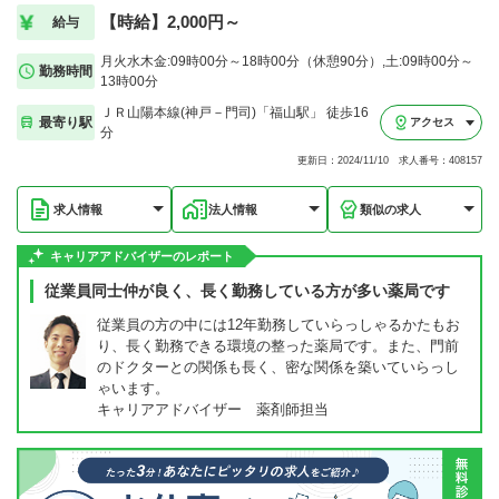
【時給】2,000円～
給与
月火水木金:09時00分～18時00分（休憩90分）,土:09時00分～
勤務時間
13時00分
ＪＲ山陽本線(神戸－門司)「福山駅」 徒歩16
最寄り駅
アクセス
分
更新日：2024/11/10 求人番号：408157
求人情報
法人情報
類似の求人
キャリアアドバイザーのレポート
従業員同士仲が良く、長く勤務している方が多い薬局です
従業員の方の中には12年勤務していらっしゃるかたもお
り、長く勤務できる環境の整った薬局です。また、門前
のドクターとの関係も長く、密な関係を築いていらっし
ゃいます。
キャリアアドバイザー 薬剤師担当