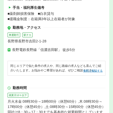
手当・福利厚生備考
■薬剤師損害保険 ■白衣貸与
■退職金制度：在籍満3年以上在籍者が対象
勤務地・アクセス
車通勤可
駅チカ
長野県長野市吉田2-1-28
長野電鉄長野線「信濃吉田駅」 徒歩5分
同じエリアで似た条件の求人や、同じ路線の求人なども喜んでご紹
介いたします。お悩みやご希望があれば、ぜひご相談ください。
無料で相談する
勤務時間
残業月10ｈ以下
月火水金:08時30分～18時00分（休憩60分）,木:08時30分～
17時00分（休憩45分）,土:08時30分～15時00分（休憩45分）
同社は8：30～17：30までを基本的な就業時間としています