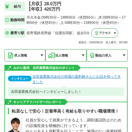
【月収】28.0万円
給与
【年収】420万円
月火水金:08時30分～18時00分（休憩60分）,木:08時30分～17
勤務時間
時00分（休憩45分）,土:08時30分～15時00分（休憩45分）
最寄り駅
長野電鉄長野線「信濃吉田駅」 徒歩5分
アクセス
更新日：2026/06/18 求人番号：397180
求人情報
法人情報
類似の求人
みのり薬局 吉田薬業株式会社のポイント
吉田薬業株式会社の現場の薬剤師さんにお話を伺ってき
インタビュー
ました
吉田薬業株式会社へインタビューしました！
キャリアアドバイザーのレポート
転居なしで安心！定着率高く有給も取りやすい職場環境！
社員が安心して就業ができるよう、調剤過誤防止のため
の設備投資を積極的に行っています。
ゆとりある人員配置を行うことで、無理のない就業時間