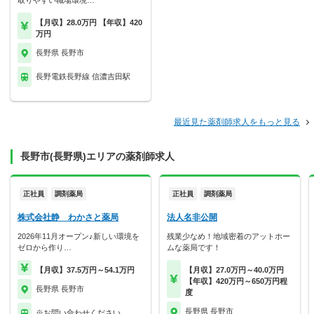
取りやすい職場環境…
【月収】28.0万円 【年収】420
万円
長野県 長野市
長野電鉄長野線 信濃吉田駅
最近見た薬剤師求人をもっと見る
長野市(長野県)エリアの薬剤師求人
正社員
調剤薬局
正社員
調剤薬局
株式会社静 わかさと薬局
法人名非公開
2026年11月オープン♪新しい環境を
残業少なめ！地域密着のアットホー
ゼロから作り…
ムな薬局です！
【月収】37.5万円～54.1万円
【月収】27.0万円～40.0万円
【年収】420万円～650万円程
長野県 長野市
度
長野県 長野市
※お問い合わせください