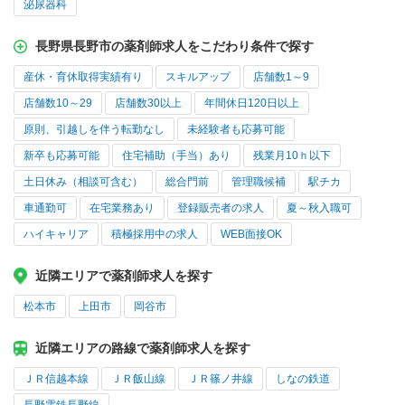
泌尿器科
長野県長野市の薬剤師求人をこだわり条件で探す
産休・育休取得実績有り
スキルアップ
店舗数1～9
店舗数10～29
店舗数30以上
年間休日120日以上
原則、引越しを伴う転勤なし
未経験者も応募可能
新卒も応募可能
住宅補助（手当）あり
残業月10ｈ以下
土日休み（相談可含む）
総合門前
管理職候補
駅チカ
車通勤可
在宅業務あり
登録販売者の求人
夏～秋入職可
ハイキャリア
積極採用中の求人
WEB面接OK
近隣エリアで薬剤師求人を探す
松本市
上田市
岡谷市
近隣エリアの路線で薬剤師求人を探す
ＪＲ信越本線
ＪＲ飯山線
ＪＲ篠ノ井線
しなの鉄道