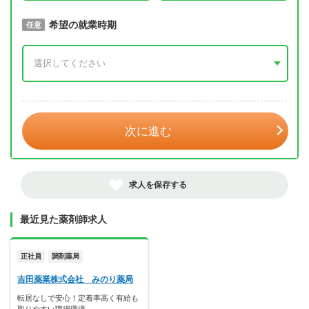
取得予定年
希望の就業時期
必須
任意
年 3月
次に進む
求人を保存する
最近見た薬剤師求人
正社員
調剤薬局
吉田薬業株式会社 みのり薬局
転居なしで安心！定着率高く有給も