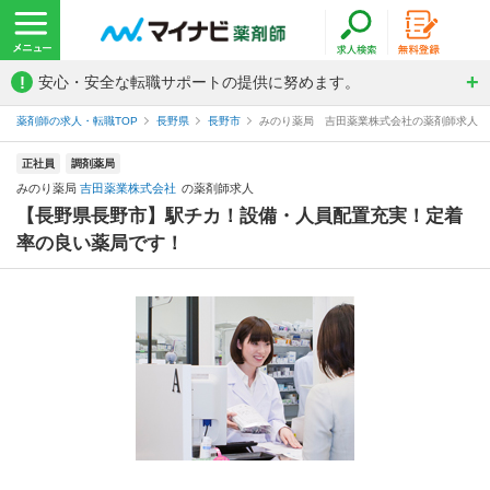
!
安心・安全な転職サポートの提供に努めます。
薬剤師の求人・転職TOP
長野県
長野市
みのり薬局 吉田薬業株式会社の薬剤師求人
正社員
調剤薬局
みのり薬局
吉田薬業株式会社
の薬剤師求人
【長野県長野市】駅チカ！設備・人員配置充実！定着
率の良い薬局です！