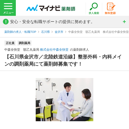
!
安心・安全な転職サポートの提供に努めます。
薬剤師の求人・転職TOP
石川県
金沢市
中森全快堂 額乙丸薬局 株式会社中森全快堂
正社員
調剤薬局
中森全快堂 額乙丸薬局
株式会社中森全快堂
の薬剤師求人
【石川県金沢市／北陸鉄道沿線】整形外科・内科メイ
ンの調剤薬局にて薬剤師募集です！