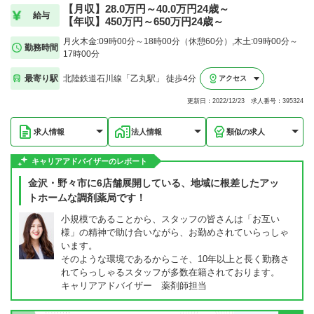
【月収】28.0万円～40.0万円24歳～
給与
【年収】450万円～650万円24歳～
月火木金:09時00分～18時00分（休憩60分）,木土:09時00分～
勤務時間
17時00分
最寄り駅
北陸鉄道石川線「乙丸駅」 徒歩4分
アクセス
更新日：2022/12/23 求人番号：395324
求人情報
法人情報
類似の求人
キャリアアドバイザーのレポート
金沢・野々市に6店舗展開している、地域に根差したアッ
トホームな調剤薬局です！
小規模であることから、スタッフの皆さんは「お互い
様」の精神で助け合いながら、お勤めされていらっしゃ
います。
そのような環境であるからこそ、10年以上と長く勤務さ
れてらっしゃるスタッフが多数在籍されております。
キャリアアドバイザー 薬剤師担当