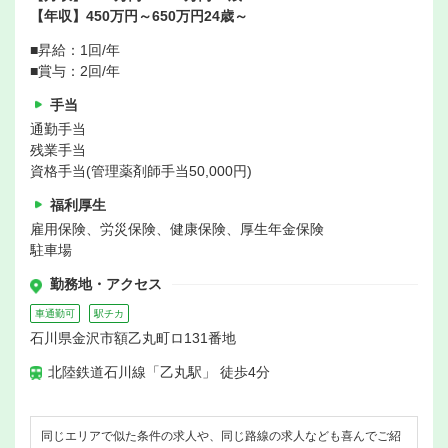
【年収】450万円～650万円24歳～
■昇給：1回/年
■賞与：2回/年
手当
通勤手当
残業手当
資格手当(管理薬剤師手当50,000円)
福利厚生
雇用保険、労災保険、健康保険、厚生年金保険
駐車場
勤務地・アクセス
車通勤可
駅チカ
石川県金沢市額乙丸町ロ131番地
北陸鉄道石川線「乙丸駅」 徒歩4分
同じエリアで似た条件の求人や、同じ路線の求人なども喜んでご紹