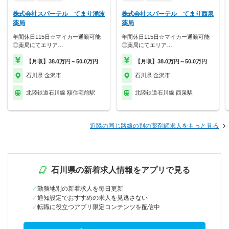
株式会社スパーテル てまり涌波
株式会社スパーテル てまり西泉
薬局
薬局
年間休日115日☆マイカー通勤可能
年間休日115日☆マイカー通勤可能
◎薬局にてエリア…
◎薬局にてエリア…
【月収】38.0万円～50.0万円
【月収】38.0万円～50.0万円
石川県 金沢市
石川県 金沢市
北陸鉄道石川線 額住宅前駅
北陸鉄道石川線 西泉駅
近隣の同じ路線の別の薬剤師求人をもっと見る
石川県の新着求人情報をアプリで見る
勤務地別の新着求人を毎日更新
通知設定でおすすめの求人を見逃さない
転職に役立つアプリ限定コンテンツを配信中