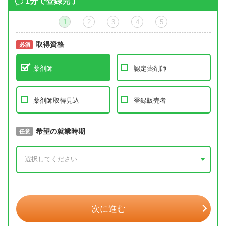
1分で登録完了
1
2
3
4
5
取得資格
必須
必須
薬剤師
認定薬剤師
薬剤師取得見込
登録販売者
取得予定年
希望の就業時期
必須
任意
年 3月
次に進む