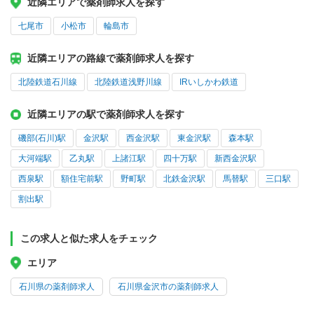
近隣エリアで薬剤師求人を探す
七尾市
小松市
輪島市
近隣エリアの路線で薬剤師求人を探す
北陸鉄道石川線
北陸鉄道浅野川線
IRいしかわ鉄道
近隣エリアの駅で薬剤師求人を探す
磯部(石川)駅
金沢駅
西金沢駅
東金沢駅
森本駅
大河端駅
乙丸駅
上諸江駅
四十万駅
新西金沢駅
西泉駅
額住宅前駅
野町駅
北鉄金沢駅
馬替駅
三口駅
割出駅
この求人と似た求人をチェック
エリア
石川県の薬剤師求人
石川県金沢市の薬剤師求人