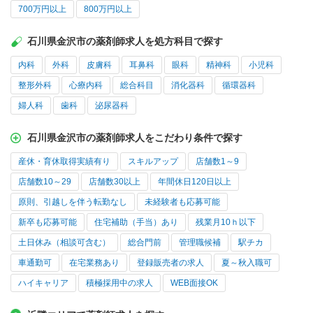
700万円以上
800万円以上
石川県金沢市の薬剤師求人を処方科目で探す
内科
外科
皮膚科
耳鼻科
眼科
精神科
小児科
整形外科
心療内科
総合科目
消化器科
循環器科
婦人科
歯科
泌尿器科
石川県金沢市の薬剤師求人をこだわり条件で探す
産休・育休取得実績有り
スキルアップ
店舗数1～9
店舗数10～29
店舗数30以上
年間休日120日以上
原則、引越しを伴う転勤なし
未経験者も応募可能
新卒も応募可能
住宅補助（手当）あり
残業月10ｈ以下
土日休み（相談可含む）
総合門前
管理職候補
駅チカ
車通勤可
在宅業務あり
登録販売者の求人
夏～秋入職可
ハイキャリア
積極採用中の求人
WEB面接OK