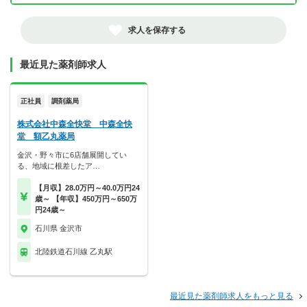
求人を保存する
最近見た薬剤師求人
正社員
調剤薬局
株式会社中森全快堂 中森全快
堂 額乙丸薬局
金沢・野々市に6店舗展開してい
る、地域に根差したア…
【月収】28.0万円～40.0万円24
歳～ 【年収】450万円～650万
円24歳～
石川県 金沢市
北陸鉄道石川線 乙丸駅
最近見た薬剤師求人をもっと見る