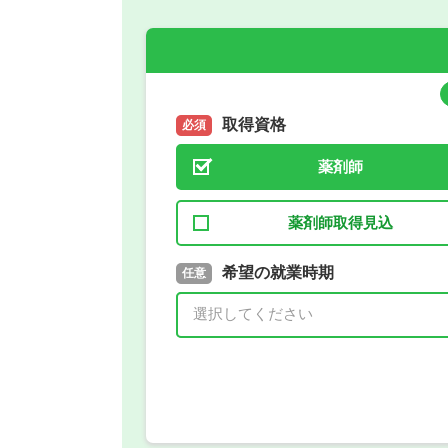
取得資格
必須
薬剤師
薬剤師取得見込
取得予定年
希望の就業時期
必須
任意
年 3月