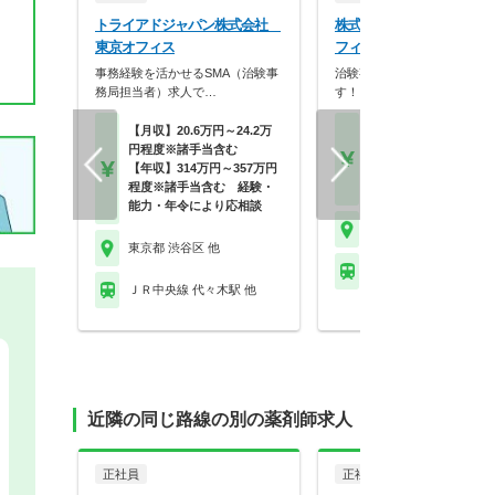
トライアドジャパン株式会社
株式会社アイリサーチ 渋
東京オフィス
フィス
事務経験を活かせるSMA（治験事
治験事務局担当者の募集とな
務局担当者）求人で…
す！
【月収】20.6万円～24.2万
【月収】41.6万円～49.
円程度※諸手当含む
円
【年収】314万円～357万円
【年収】500万円～60
程度※諸手当含む 経験・
程度
能力・年令により応相談
東京都 渋谷区
東京都 渋谷区 他
ＪＲ山手線 渋谷駅 他
ＪＲ中央線 代々木駅 他
近隣の同じ路線の別の薬剤師求人
正社員
正社員
調剤薬局