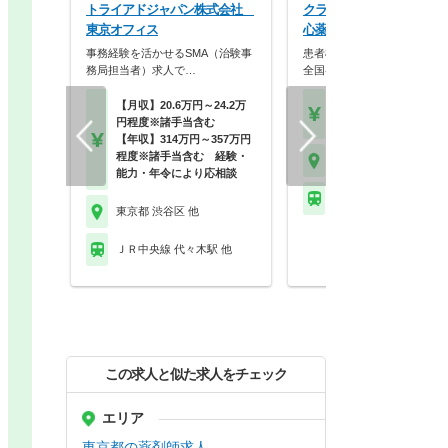
トライアドジャパン株式会社
クラフト株式会社 ミツヤ
東京オフィス
心薬局
事務経験を活かせるSMA（治験事
患者様に寄り添う薬局を目指
務局担当者）求人で…
全国各地に展開する調…
【月収】20.6万円～24.2万
【年収】419万円～74
円程度※諸手当含む
程度
【年収】314万円～357万円
程度※諸手当含む 経験・
東京都 渋谷区
能力・年令により応相談
ＪＲ中央線 新宿駅 他
東京都 渋谷区 他
ＪＲ中央線 代々木駅 他
この求人と似た求人をチェック
エリア
東京都の薬剤師求人