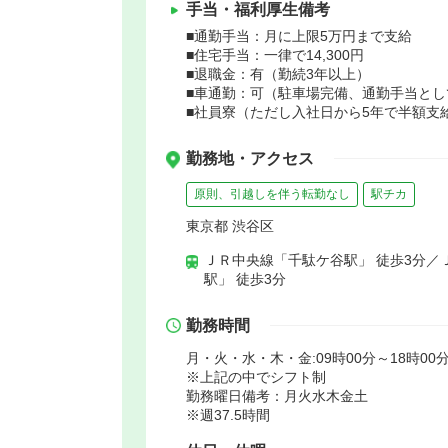
手当・福利厚生備考
■通勤手当：月に上限5万円まで支給
■住宅手当：一律で14,300円
■退職金：有（勤続3年以上）
■車通勤：可（駐車場完備、通勤手当とし
■社員寮（ただし入社日から5年で半額支
勤務地・アクセス
原則、引越しを伴う転勤なし
駅チカ
東京都 渋谷区
ＪＲ中央線「千駄ケ谷駅」 徒歩3分／
駅」 徒歩3分
勤務時間
月・火・水・木・金:09時00分～18時00分
※上記の中でシフト制
勤務曜日備考：月火水木金土
※週37.5時間