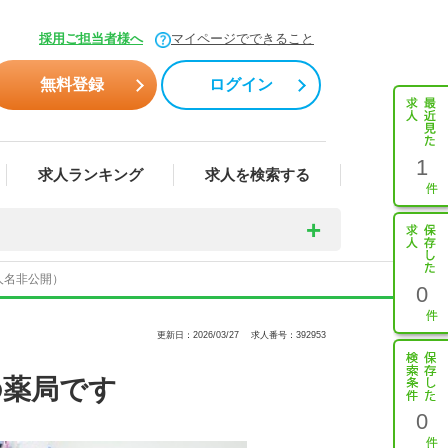
採用ご担当者様へ
マイページでできること
無料登録
ログイン
1
求人ランキング
求人を検索する
人名非公開）
0
更新日：2026/03/27
求人番号：392953
の薬局です
0