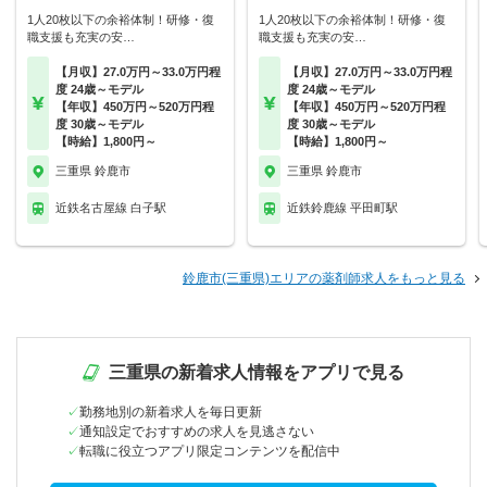
1人20枚以下の余裕体制！研修・復
1人20枚以下の余裕体制！研修・復
職支援も充実の安…
職支援も充実の安…
【月収】27.0万円～33.0万円程
【月収】27.0万円～33.0万円程
度 24歳～モデル
度 24歳～モデル
【年収】450万円～520万円程
【年収】450万円～520万円程
度 30歳～モデル
度 30歳～モデル
【時給】1,800円～
【時給】1,800円～
三重県 鈴鹿市
三重県 鈴鹿市
近鉄名古屋線 白子駅
近鉄鈴鹿線 平田町駅
鈴鹿市(三重県)エリアの薬剤師求人をもっと見る
三重県の新着求人情報をアプリで見る
勤務地別の新着求人を毎日更新
通知設定でおすすめの求人を見逃さない
転職に役立つアプリ限定コンテンツを配信中