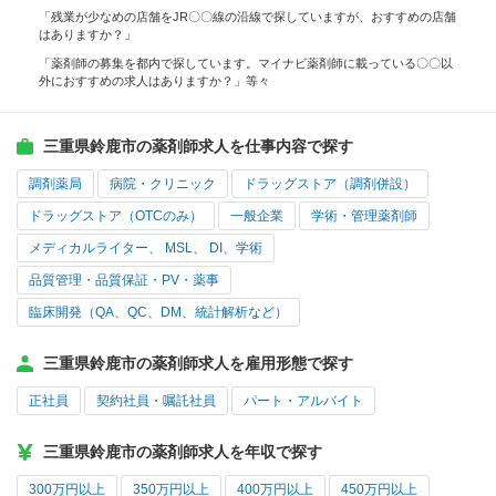
「残業が少なめの店舗をJR〇〇線の沿線で探していますが、おすすめの店舗
はありますか？」
「薬剤師の募集を都内で探しています。マイナビ薬剤師に載っている〇〇以
外におすすめの求人はありますか？」等々
三重県鈴鹿市の薬剤師求人を仕事内容で探す
調剤薬局
病院・クリニック
ドラッグストア（調剤併設）
ドラッグストア（OTCのみ）
一般企業
学術・管理薬剤師
メディカルライター、 MSL、 DI、学術
品質管理・品質保証・PV・薬事
臨床開発（QA、QC、DM、統計解析など）
三重県鈴鹿市の薬剤師求人を雇用形態で探す
正社員
契約社員・嘱託社員
パート・アルバイト
三重県鈴鹿市の薬剤師求人を年収で探す
300万円以上
350万円以上
400万円以上
450万円以上