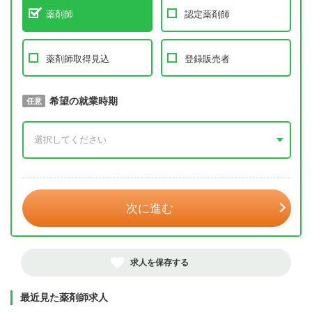
薬剤師
認定薬剤師
薬剤師取得見込
登録販売者
取得予定年
希望の就業時期
必須
任意
年 3月
次に進む
求人を保存する
最近見た薬剤師求人