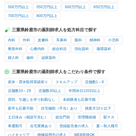
500万円以上
550万円以上
600万円以上
650万円以上
700万円以上
800万円以上
三重県鈴鹿市の薬剤師求人を処方科目で探す
内科
外科
皮膚科
耳鼻科
眼科
精神科
小児科
整形外科
心療内科
総合科目
消化器科
循環器科
婦人科
歯科
泌尿器科
三重県鈴鹿市の薬剤師求人をこだわり条件で探す
産休・育休取得実績有り
スキルアップ
店舗数1～9
店舗数10～29
店舗数30以上
年間休日120日以上
原則、引越しを伴う転勤なし
未経験者も応募可能
新卒も応募可能
住宅補助（手当）あり
残業月10ｈ以下
土日休み（相談可含む）
総合門前
管理職候補
駅チカ
車通勤可
在宅業務あり
登録販売者の求人
夏～秋入職可
ハイキャリア
積極採用中の求人
WEB面接OK