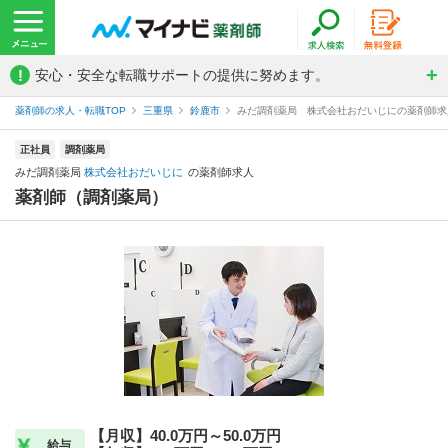
!
安心・安全な転職サポートの提供に努めます。
薬剤師の求人・転職TOP
三重県
鈴鹿市
みだ調剤薬局 株式会社おだいじにの薬剤師求
正社員
調剤薬局
みだ調剤薬局
株式会社おだいじに
の薬剤師求人
薬剤師（調剤薬局）
【月収】40.0万円～50.0万円
給与