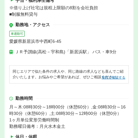
手当・福利厚生備考
※借り上げ社宅は規程上限額の8割を会社負担
■制服無料貸与
勤務地・アクセス
車通勤可
愛媛県新居浜市中西町6-45
ＪＲ予讃線(高松－宇和島)「新居浜駅」 バス・車9分
同じエリアで似た条件の求人や、同じ路線の求人なども喜んでご紹
介いたします。お悩みやご希望があれば、ぜひご相談ください。
無料で相談する
勤務時間
月～木:08時30分～18時00分（休憩60分）,金:08時30分～16
時30分（休憩60分）,土:08時30分～12時00分（休憩0分）
1ヶ月単位変形労働時間制
勤務曜日備考：月火水木金土
休日・休暇