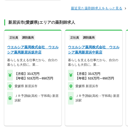
最近見た薬剤師求人をもっと見る
新居浜市(愛媛県)エリアの薬剤師求人
正社員
調剤薬局
正社員
調剤薬局
ウエルシア薬局株式会社 ウエル
ウエルシア薬局株式会社 ウエル
シア薬局新居浜坂井店
シア薬局新居浜中萩店
暮らしを支える仕事だから、自分の
暮らしを支える仕事だから、自分の
暮らしも大切に。業…
暮らしも大切に。業…
【月収】33.5万円
【月収】33.5万円
【年収】515万円～650万円
【年収】515万円～650万円
愛媛県 新居浜市
愛媛県 新居浜市
ＪＲ予讃線(高松－宇和島) 新居
ＪＲ予讃線(高松－宇和島) 新居
浜駅
浜駅