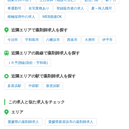
残業月10ｈ以下
土日休み（相談可含む）
総合門前
駅チカ
車通勤可
在宅業務あり
登録販売者の求人
夏～秋入職可
積極採用中の求人
WEB面接OK
近隣エリアで薬剤師求人を探す
今治市
宇和島市
八幡浜市
西条市
大洲市
伊予市
近隣エリアの路線で薬剤師求人を探す
ＪＲ予讃線(高松－宇和島)
近隣エリアの駅で薬剤師求人を探す
多喜浜駅
中萩駅
新居浜駅
この求人と似た求人をチェック
エリア
愛媛県の薬剤師求人
愛媛県新居浜市の薬剤師求人