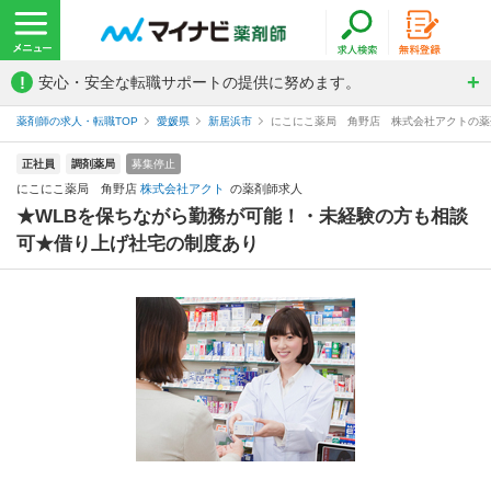
!
安心・安全な転職サポートの提供に努めます。
薬剤師の求人・転職TOP
愛媛県
新居浜市
にこにこ薬局 角野店 株式会社アクトの薬
正社員
調剤薬局
募集停止
にこにこ薬局 角野店
株式会社アクト
の薬剤師求人
★WLBを保ちながら勤務が可能！・未経験の方も相談
可★借り上げ社宅の制度あり