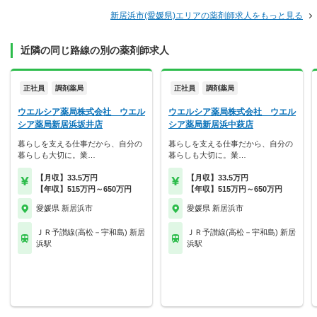
新居浜市(愛媛県)エリアの薬剤師求人をもっと見る
近隣の同じ路線の別の薬剤師求人
正社員
調剤薬局
正社員
調剤薬局
ウエルシア薬局株式会社 ウエル
ウエルシア薬局株式会社 ウエル
シア薬局新居浜坂井店
シア薬局新居浜中萩店
暮らしを支える仕事だから、自分の
暮らしを支える仕事だから、自分の
暮らしも大切に。業…
暮らしも大切に。業…
【月収】33.5万円
【月収】33.5万円
【年収】515万円～650万円
【年収】515万円～650万円
愛媛県 新居浜市
愛媛県 新居浜市
ＪＲ予讃線(高松－宇和島) 新居
ＪＲ予讃線(高松－宇和島) 新居
浜駅
浜駅