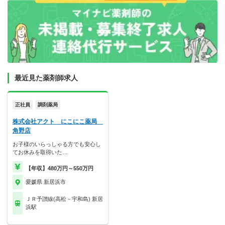
最近見た薬剤師求人
正社員
調剤薬局
株式会社アクト にこにこ薬局
角野店
お子様のいらっしゃる方でも安心し
てお休みを取得いた…
【年収】480万円～550万円
愛媛県 新居浜市
ＪＲ予讃線(高松－宇和島) 新居
浜駅