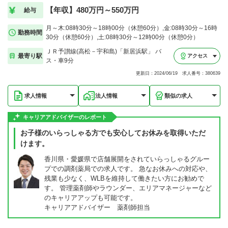
【年収】480万円～550万円
給与
月～木:08時30分～18時00分（休憩60分）,金:08時30分～16時
勤務時間
30分（休憩60分）,土:08時30分～12時00分（休憩0分）
ＪＲ予讃線(高松－宇和島)「新居浜駅」 バ
最寄り駅
アクセス
ス・車9分
更新日：2024/06/19 求人番号：380639
求人情報
法人情報
類似の求人
キャリアアドバイザーのレポート
お子様のいらっしゃる方でも安心してお休みを取得いただ
けます。
香川県・愛媛県で店舗展開をされていらっしゃるグルー
プでの調剤薬局での求人です。 急なお休みへの対応や、
残業も少なく、WLBを維持して働きたい方にお勧めで
す。 管理薬剤師やラウンダー、エリアマネージャーなど
のキャリアアップも可能です。
キャリアアドバイザー 薬剤師担当