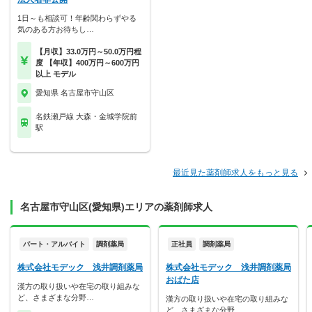
1日～も相談可！年齢関わらずやる
気のある方お待ちし…
【月収】33.0万円～50.0万円程
度 【年収】400万円～600万円
以上 モデル
愛知県 名古屋市守山区
名鉄瀬戸線 大森・金城学院前
駅
最近見た薬剤師求人をもっと見る
名古屋市守山区(愛知県)エリアの薬剤師求人
パート・アルバイト
調剤薬局
正社員
調剤薬局
株式会社モデック 浅井調剤薬局
株式会社モデック 浅井調剤薬局
おばた店
漢方の取り扱いや在宅の取り組みな
ど、さまざまな分野…
漢方の取り扱いや在宅の取り組みな
ど、さまざまな分野…