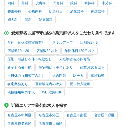
内科
外科
皮膚科
耳鼻科
眼科
精神科
小児科
整形外科
心療内科
総合科目
消化器科
循環器科
婦人科
歯科
泌尿器科
愛知県名古屋市守山区の薬剤師求人をこだわり条件で探す
産休・育休取得実績有り
スキルアップ
店舗数1～9
店舗数10～29
店舗数30以上
年間休日120日以上
原則、引越しを伴う転勤なし
未経験者も応募可能
新卒も応募可能
住宅補助（手当）あり
残業月10ｈ以下
土日休み（相談可含む）
総合門前
駅チカ
車通勤可
在宅業務あり
登録販売者の求人
夏～秋入職可
積極採用中の求人
WEB面接OK
近隣エリアで薬剤師求人を探す
名古屋市中川区
名古屋市港区
名古屋市南区
名古屋市緑区
名古屋市名東区
名古屋市天白区