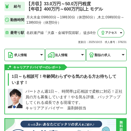
【月収】33.0万円～50.0万円程度
給与
【年収】400万円～600万円以上 モデル
月火水金:09時00分～19時30分（休憩60分）,木土:09時00分～
勤務時間
13時00分（休憩0分）
最寄り駅
名鉄瀬戸線「大森・金城学院前駅」 徒歩8分
アクセス
更新日：2025/10/15 求人番号：378231
求人情報
法人情報
類似の求人
キャリアアドバイザーのレポート
1日～も相談可！年齢関わらずやる気のある方お待ちして
います！
パートさん週1日～、時間帯は応相談で柔軟に対応！正社
員の方も募集しています！やる気を評価、バックアップ
してくれる成長できる現場です。
キャリアアドバイザー 薬剤師担当