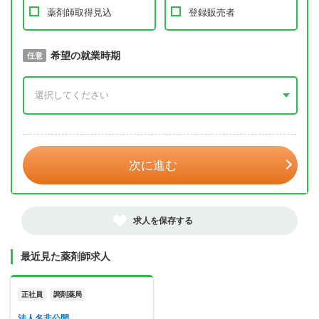
薬剤師取得見込
登録販売者
取得予定年
希望の就業時期
必須
任意
年 3月
次に進む
求人を保存する
最近見た薬剤師求人
正社員
調剤薬局
法人名非公開