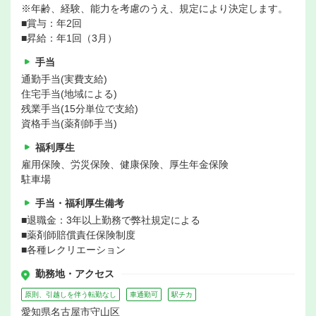
※年齢、経験、能力を考慮のうえ、規定により決定します。
■賞与：年2回
■昇給：年1回（3月）
手当
通勤手当(実費支給)
住宅手当(地域による)
残業手当(15分単位で支給)
資格手当(薬剤師手当)
福利厚生
雇用保険、労災保険、健康保険、厚生年金保険
駐車場
手当・福利厚生備考
■退職金：3年以上勤務で弊社規定による
■薬剤師賠償責任保険制度
■各種レクリエーション
勤務地・アクセス
原則、引越しを伴う転勤なし
車通勤可
駅チカ
愛知県名古屋市守山区