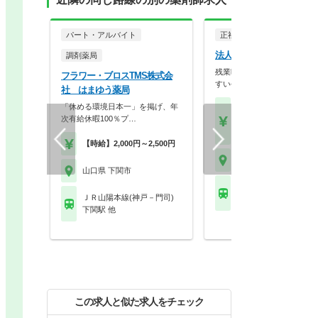
パート・アルバイト
正社員
調剤薬局
法人名非公開
調剤薬局
残業時間が月10時間未満！
フラワー・ブロスTMS株式会
すい会社です
社 はまゆう薬局
「休める環境日本一」を掲げ、年
【月収】37.5万円～41.
次有給休暇100％プ…
円以上
【年収】480万円～60
【時給】2,000円～2,500円
山口県 下関市
山口県 下関市
ＪＲ山陽本線(神戸－門
ＪＲ山陽本線(神戸－門司)
長府駅
下関駅 他
この求人と似た求人をチェック