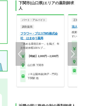
下関市(山口県)エリアの薬剤師求
人
パート・アルバイト
正社員
調剤薬局
法人名非公開
調剤薬局
残業時間が月10時間未満！
フラワー・ブロスTMS株式会
すい会社です
社 はまゆう薬局
「休める環境日本一」を掲げ、年
【月収】37.5万円～41.
次有給休暇100％プ…
円以上
【年収】480万円～60
【時給】2,000円～2,500円
山口県 下関市
山口県 下関市
※お問い合わせくださ
ＪＲ山陽本線(神戸－門司)
下関駅 他
近隣の同じ路線の別の薬剤師求人