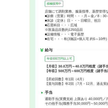
積極採用中
店舗にて調剤業務、服薬指導、薬歴管理
■診療（営業）時間・・・月～金／8：30～1
■休診（定休）日・・・日曜日、祝日
■応需科目・・・広域
※医薬品目数約1250品目
■設備情報・・・電子薬歴
■在宅・・・有(3施設+個人宅 約5～10件)
給与
年収600万円以上可
【月収】30.0万円～40.0万円程度（諸手
【年収】500万円～600万円程度（諸手当
【昇給回数】年1回（4月）
【賞与回数】年2回（7月・12月、過去実績
手当
通勤手当(実費支給 上限あり 40,000円
その他手当(職務手当30,000円～50,0