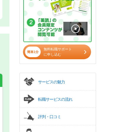
無料転職サポート
簡単1分
に申し込む
サービスの魅力
転職サービスの流れ
希望の働き方
必須
正社員
評判・口コミ
パート(週4日～5日)