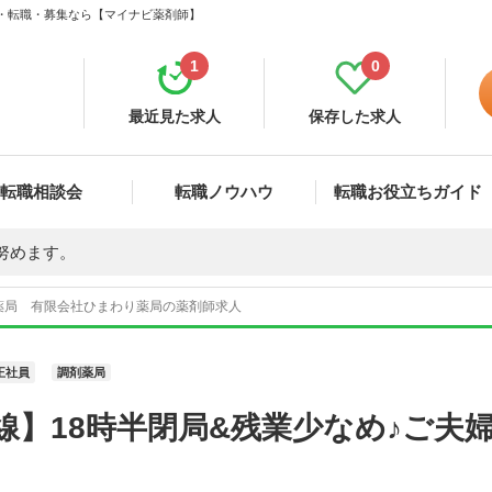
人・転職・募集なら【マイナビ薬剤師】
1
0
最近見た求人
保存した求人
転職相談会
転職ノウハウ
転職お役立ちガイド
努めます。
薬局 有限会社ひまわり薬局の薬剤師求人
正社員
調剤薬局
線】18時半閉局&残業少なめ♪ご夫