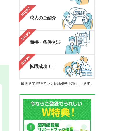
STEP2
求人のご紹介
STEP3
面接・条件交渉
STEP4
転職成功！！
最後まで納得のいく転職先をお探しします。