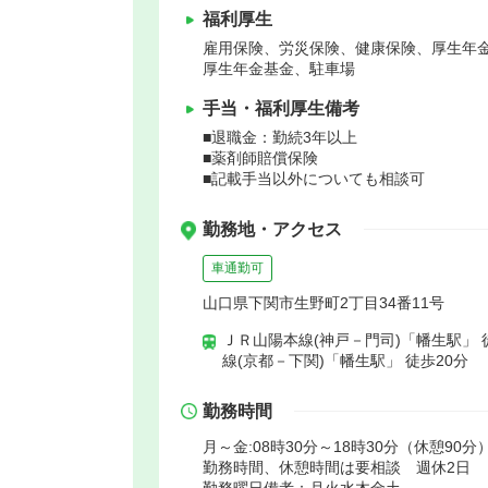
福利厚生
雇用保険、労災保険、健康保険、厚生年
厚生年金基金、駐車場
手当・福利厚生備考
■退職金：勤続3年以上
■薬剤師賠償保険
■記載手当以外についても相談可
勤務地・アクセス
車通勤可
山口県下関市生野町2丁目34番11号
ＪＲ山陽本線(神戸－門司)「幡生駅」 
線(京都－下関)「幡生駅」 徒歩20分
勤務時間
月～金:08時30分～18時30分（休憩90分）
勤務時間、休憩時間は要相談 週休2日
勤務曜日備考：月火水木金土