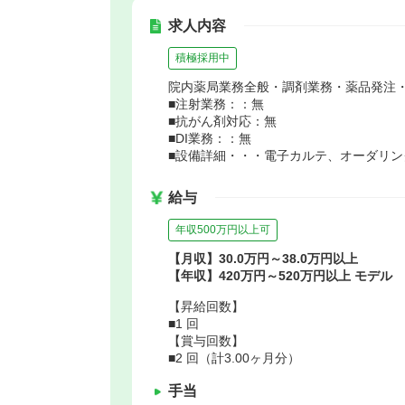
求人内容
積極採用中
院内薬局業務全般・調剤業務・薬品発注
■注射業務：：無
■抗がん剤対応：無
■DI業務：：無
■設備詳細・・・電子カルテ、オーダリ
給与
年収500万円以上可
【月収】30.0万円～38.0万円以上
【年収】420万円～520万円以上 モデル
【昇給回数】
■1 回
【賞与回数】
■2 回（計3.00ヶ月分）
手当