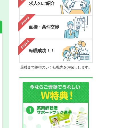
求人のご紹介
STEP3
面接・条件交渉
STEP4
希望の働き方
必須
転職成功！！
正社員
最後まで納得のいく転職先をお探しします。
パート(週4日～5日)