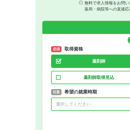
無料で求人情報をお問い
薬局・病院等への直接応
取得資格
必須
薬剤師
薬剤師取得見込
取得予定年
希望の就業時期
必須
任意
年 3月