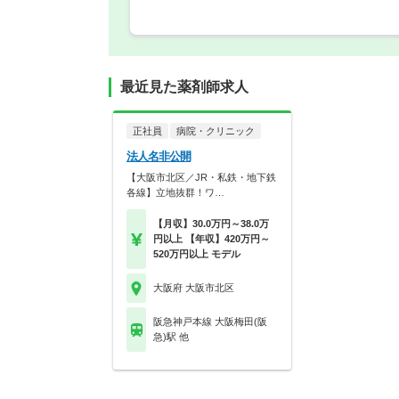
最近見た薬剤師求人
正社員
病院・クリニック
法人名非公開
【大阪市北区／JR・私鉄・地下鉄
各線】立地抜群！ワ…
【月収】30.0万円～38.0万
円以上 【年収】420万円～
520万円以上 モデル
大阪府 大阪市北区
阪急神戸本線 大阪梅田(阪
急)駅 他