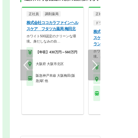
正社員
調剤薬局
正社員
株式会社ココカラファインヘル
ドラッグストア（調剤併設
スケア フタツカ薬局 梅田北
株式会社ココカラファイン
ホワイト500認定のクリーンな環
スケア ココカラファイン
境。身だしなみの自…
ランフロント大阪店
ホワイト500認定のクリーン
【年収】430万円～560万円
境。身だしなみの自…
大阪府 大阪市北区
【年収】430万円～56
阪急神戸本線 大阪梅田(阪
大阪府 大阪市北区
急)駅 他
阪急神戸本線 大阪梅田
急)駅 他