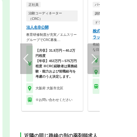
正社員
パート・アルバイト
治験コーディネーター
調剤薬局
（CRC）
ドラッグストア（調剤併設
法人名非公開
株式会社コクミン コクミ
教育研修制度が充実／エムスリー
ラッグ 天神橋筋六丁目駅
グループでCRC募集…
有給消化率トップクラス！残
な目×風通しの良さが…
【月収】31.9万円～40.2万
円程度
【時給】2,200円～
【年収】453万円～575万円
程度 ※CRC経験者は業務経
験・能力および前職給与を
大阪府 大阪市北区
考慮のうえ決定します。
大阪市営谷町線 天神橋
大阪府 大阪市北区
丁目駅 他
※お問い合わせください
近隣の同じ路線の別の薬剤師求人