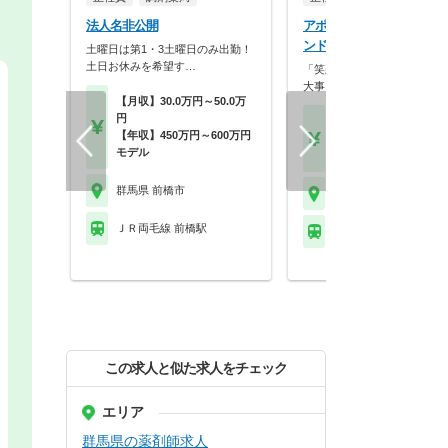
法人名非公開
アポクリート株式会社 ア
ンド薬局 田口町店
土曜日は第1・3土曜日のみ出勤！
土日お休みを希望す…
「笑顔」と「おもてなしの心
大事にし、常に挑戦を…
【月収】30.0万円～50.0万
円
【月収】27.6万円～39.
【年収】450万円～600万円
円
モデル
【年収】400万円～58
群馬県 前橋市
群馬県 前橋市
ＪＲ両毛線 前橋駅
ＪＲ上越線 八木原駅
この求人と似た求人をチェック
エリア
群馬県の薬剤師求人