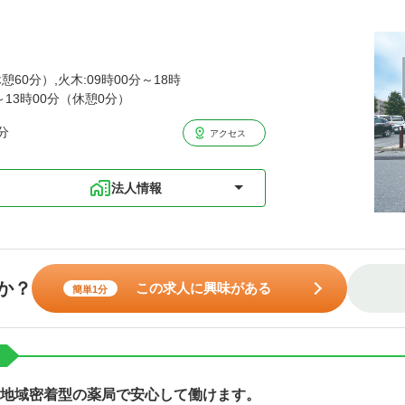
憩60分）,火木:09時00分～18時
分～13時00分（休憩0分）
分
アクセス
法人情報
か？
この求人に興味がある
簡単1分
 地域密着型の薬局で安心して働けます。