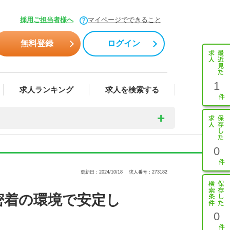
採用ご担当者様へ
マイページでできること
無料登録
ログイン
1
求人ランキング
求人を検索する
0
更新日：2024/10/18
求人番号：273182
密着の環境で安定し
0