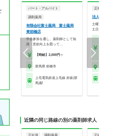
パート・アルバイト
正社員
調剤薬局
て
法人名非公開
調剤薬局
土曜日は第1・3土曜日のみ
有限会社富士薬局 富士薬局
土日お休みを希望す…
東前橋店
学会参加を通し、薬剤師として知
【月収】30.0万円～50.
識・意欲向上を図って…
円
【年収】450万円～60
【時給】2,000円～
モデル
群馬県 前橋市
群馬県 前橋市
上毛電気鉄道上毛線 赤坂(群
ＪＲ両毛線 前橋駅
馬)駅
近隣の同じ路線の別の薬剤師求人
正社員
調剤薬局
正社員
調剤薬局