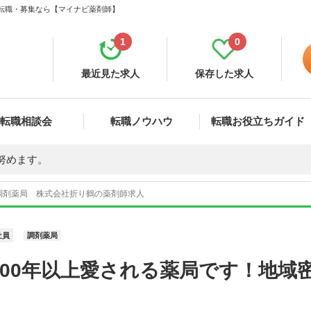
・転職・募集なら【マイナビ薬剤師】
1
0
最近見た求人
保存した求人
転職相談会
転職ノウハウ
転職お役立ちガイド
努めます。
調剤薬局 株式会社折り鶴の薬剤師求人
社員
調剤薬局
100年以上愛される薬局です！地域