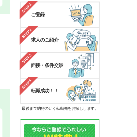
STEP1
ご登録
STEP2
求人のご紹介
STEP3
面接・条件交渉
STEP4
転職成功！！
最後まで納得のいく転職先をお探しします。