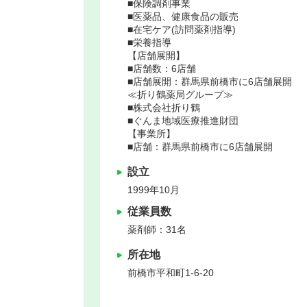
■保険調剤事業
■医薬品、健康食品の販売
■在宅ケア(訪問薬剤指導)
■栄養指導
【店舗展開】
■店舗数：6店舗
■店舗展開：群馬県前橋市に6店舗展開
≪折り鶴薬局グループ≫
■株式会社折り鶴
■ぐんま地域医療推進財団
【事業所】
■店舗：群馬県前橋市に6店舗展開
設立
1999年10月
従業員数
薬剤師：31名
所在地
前橋市
平和町1-6-20