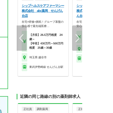
シップヘルスケアファーマシー
シップヘルスケアファーマ
株式会社 abc薬局 せんげん
株式会社 レモン薬局 せ
台店
ん台店
在宅×研修×挑戦！グループ基盤の
在宅×研修×挑戦！グループ
安心感で最先端医療…
安心感で最先端医療…
【月収】26.5万円程度 24
【月収】26.5万円24歳
歳～
【年収】430万円～65
【年収】430万円～500万円
程度 25歳～30歳
埼玉県 越谷市
埼玉県 越谷市
東武伊勢崎線 せんげん
東武伊勢崎線 せんげん台駅
近隣の同じ路線の別の薬剤師求人
正社員
調剤薬局
正社員
調剤薬局