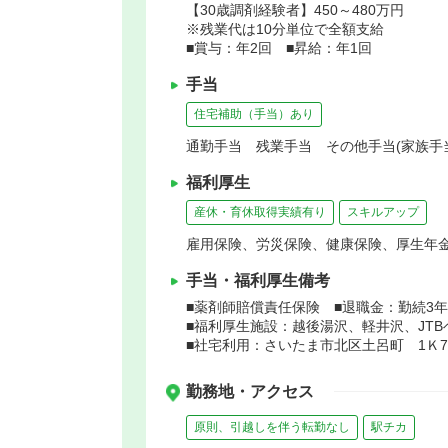
【30歳調剤経験者】450～480万円
※残業代は10分単位で全額支給
■賞与：年2回 ■昇給：年1回
手当
住宅補助（手当）あり
通勤手当 残業手当 その他手当(家族手
福利厚生
産休・育休取得実績有り
スキルアップ
雇用保険、労災保険、健康保険、厚生年
手当・福利厚生備考
■薬剤師賠償責任保険 ■退職金：勤続3
■福利厚生施設：越後湯沢、軽井沢、JT
■社宅利用：さいたま市北区土呂町 1Ｋ7
勤務地・アクセス
原則、引越しを伴う転勤なし
駅チカ