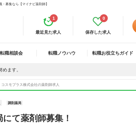
転職・募集なら【マイナビ薬剤師】
1
0
最近見た求人
保存した求人
転職相談会
転職ノウハウ
転職お役立ちガイド
努めます。
 コスモプラス株式会社の薬剤師求人
員
調剤薬局
局にて薬剤師募集！