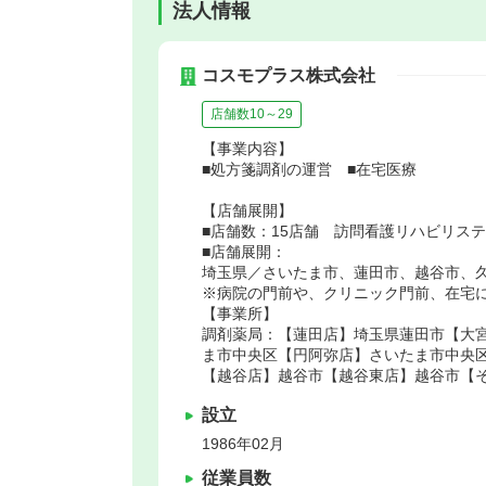
法人情報
コスモプラス株式会社
店舗数10～29
【事業内容】
■処方箋調剤の運営 ■在宅医療
【店舗展開】
■店舗数：15店舗 訪問看護リハビリス
■店舗展開：
埼玉県／さいたま市、蓮田市、越谷市、
※病院の門前や、クリニック門前、在宅に
【事業所】
調剤薬局：【蓮田店】埼玉県蓮田市【大
ま市中央区【円阿弥店】さいたま市中央
【越谷店】越谷市【越谷東店】越谷市【
設立
1986年02月
従業員数