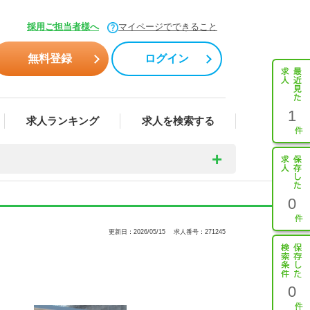
採用ご担当者様へ
マイページでできること
無料登録
ログイン
1
求人ランキング
求人を検索する
0
更新日：2026/05/15
求人番号：271245
0