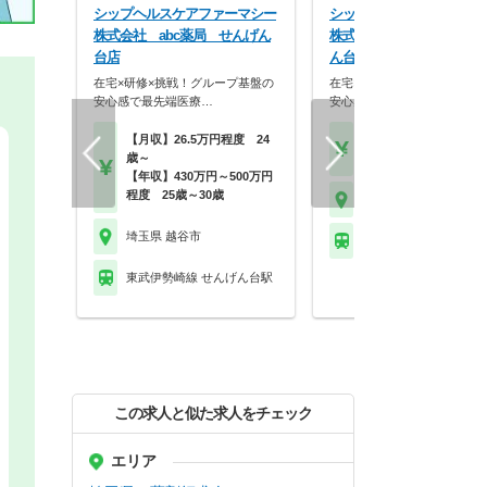
シップヘルスケアファーマシー
シップヘルスケアファーマ
株式会社 abc薬局 せんげん
株式会社 レモン薬局 せ
台店
ん台店
在宅×研修×挑戦！グループ基盤の
在宅×研修×挑戦！グループ
安心感で最先端医療…
安心感で最先端医療…
【月収】26.5万円程度 24
【月収】26.5万円24歳
歳～
【年収】430万円～65
【年収】430万円～500万円
程度 25歳～30歳
埼玉県 越谷市
埼玉県 越谷市
東武伊勢崎線 せんげん
東武伊勢崎線 せんげん台駅
この求人と似た求人をチェック
エリア