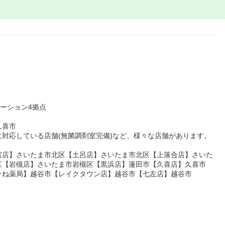
テーション4拠点
久喜市
対応している店舗(無菌調剤室完備)など、様々な店舗があります。
宮店】さいたま市北区【土呂店】さいたま市北区【上落合店】さいた
区【岩槻店】さいたま市岩槻区【黒浜店】蓮田市【久喜店】久喜市
そね薬局】越谷市【レイクタウン店】越谷市【七左店】越谷市