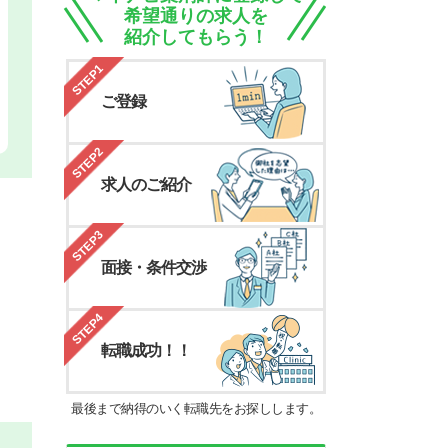
希望通りの求人を
紹介してもらう！
STEP1
ご登録
STEP2
求人のご紹介
STEP3
面接・条件交渉
STEP4
転職成功！！
最後まで納得のいく転職先をお探しします。