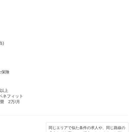
当)
金保険
年以上
Bベネフィット
畳 2万/月
同じエリアで似た条件の求人や、同じ路線の