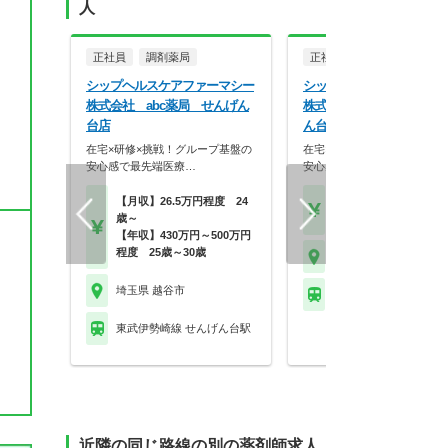
人
正社員
調剤薬局
正社員
調剤薬局
シップヘルスケアファーマシー
シップヘルスケアファーマ
株式会社 abc薬局 せんげん
株式会社 レモン薬局 せ
台店
ん台店
在宅×研修×挑戦！グループ基盤の
在宅×研修×挑戦！グループ
安心感で最先端医療…
安心感で最先端医療…
【月収】26.5万円程度 24
【月収】26.5万円24歳
歳～
【年収】430万円～65
【年収】430万円～500万円
程度 25歳～30歳
埼玉県 越谷市
埼玉県 越谷市
東武伊勢崎線 せんげん
東武伊勢崎線 せんげん台駅
近隣の同じ路線の別の薬剤師求人