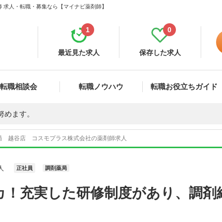
師 求人・転職・募集なら【マイナビ薬剤師】
1
0
最近見た求人
保存した求人
転職相談会
転職ノウハウ
転職お役立ちガイド
努めます。
局 越谷店 コスモプラス株式会社の薬剤師求人
人
正社員
調剤薬局
カ！充実した研修制度があり、調剤