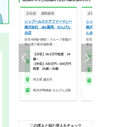
正社員
調剤薬局
正社員
調剤薬局
シップヘルスケアファーマシー
シップヘルスケアファーマ
株式会社 abc薬局 せんげん
株式会社 レモン薬局 せ
台店
ん台店
在宅×研修×挑戦！グループ基盤の
在宅×研修×挑戦！グループ
安心感で最先端医療…
安心感で最先端医療…
【月収】26.5万円程度 24
【月収】26.5万円24歳
歳～
【年収】430万円～65
【年収】430万円～500万円
程度 25歳～30歳
埼玉県 越谷市
埼玉県 越谷市
東武伊勢崎線 せんげん
東武伊勢崎線 せんげん台駅
この求人と似た求人をチェック