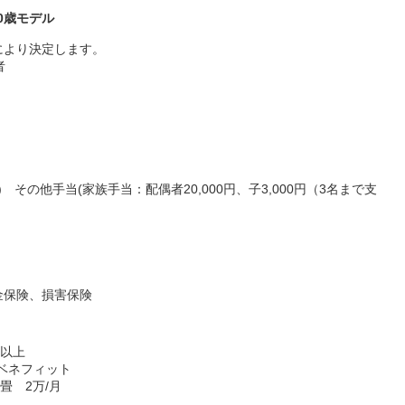
30歳モデル
により決定します。
者
 その他手当(家族手当：配偶者20,000円、子3,000円（3名まで支
金保険、損害保険
年以上
Bベネフィット
畳 2万/月