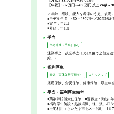
【月収】22.0万円～26.0万円
【年収】387万円～450万円以上 24歳～
※年齢、経験、能力を考慮のうえ、規定
■モデル年収：450～480万円／30歳経験
■賞与：年2回
■昇給：年1回
手当
住宅補助（手当）あり
通勤手当 残業手当(10分単位で全額支給)
給）)
福利厚生
産休・育休取得実績有り
スキルアップ
雇用保険、労災保険、健康保険、厚生年
手当・福利厚生備考
■薬剤師賠償責任保険 ■退職金：勤続3
■福利厚生施設：越後湯沢、軽井沢、JT
■社宅利用：さいたま市北区土呂町 1Ｋ7