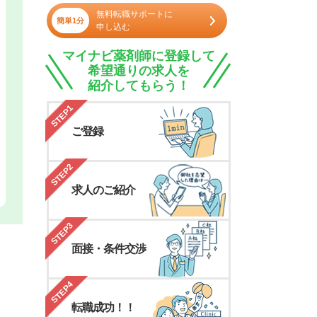
無料転職サポートに
簡単1分
申し込む
マイナビ薬剤師に登録して
希望通りの求人を
紹介してもらう！
STEP1
ご登録
STEP2
求人のご紹介
STEP3
面接・条件交渉
STEP4
転職成功！！