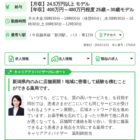
【月収】24.5万円以上 モデル
給与
【年収】400万円～480万円程度 25歳～30歳モデル
月火木金:08時30分～18時00分（休憩60分）,水:08時30分～16
勤務時間
時30分,土:08時30分～12時30分
最寄り駅
ＪＲ信越本線「新潟駅」 バス・車12分
アクセス
更新日：2022/11/21 求人番号：270419
求人情報
法人情報
類似の求人
キャリアアドバイザーのレポート
新潟県内のみに店舗展開！地域に密着して経験を積むこと
ができる薬局です。
「いつでも、どこでも、質の高いサービスを」を目指す
同社では、患者さまがどこにいても同じサービスが受け
られるようチェーン展開し、広域ネットワーク化を進め
ています。お薬手帳を忘れてしまったり県外で急に具合
が悪くなっても、店舗間で連絡を取り合い、安全に服薬
できるよう患者さま視点を大切にする薬局です。
キャリアアドバイザー 薬剤師担当