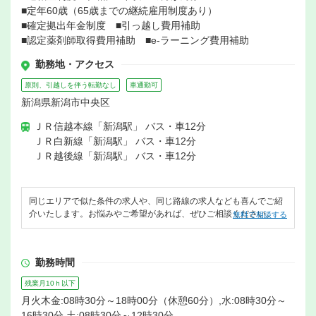
■定年60歳（65歳までの継続雇用制度あり）
■確定拠出年金制度 ■引っ越し費用補助
■認定薬剤師取得費用補助 ■e-ラーニング費用補助
勤務地・アクセス
原則、引越しを伴う転勤なし
車通勤可
新潟県新潟市中央区
ＪＲ信越本線「新潟駅」 バス・車12分
ＪＲ白新線「新潟駅」 バス・車12分
ＪＲ越後線「新潟駅」 バス・車12分
同じエリアで似た条件の求人や、同じ路線の求人なども喜んでご紹
介いたします。お悩みやご希望があれば、ぜひご相談ください。
無料で相談する
勤務時間
残業月10ｈ以下
月火木金:08時30分～18時00分（休憩60分）,水:08時30分～
16時30分,土:08時30分～12時30分