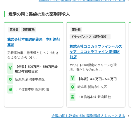
近隣の同じ路線の別の薬剤師求人
正社員
調剤薬局
正社員
ドラッグストア（調剤併設）
株式会社本町調剤薬局 本町調剤
薬局
株式会社ココカラファインヘルス
ケア ココカラファイン 新潟駅
定着率抜群！患者様とじっくり向き
前店
合える“かかりつけ…
ホワイト500認定のクリーンな環
【年収】500万円～550万円経
境。身だしなみの自…
験10年前後目安
【年収】430万円～560万円
新潟県 新潟市中央区
新潟県 新潟市中央区
ＪＲ信越本線 新潟駅 他
ＪＲ信越本線 新潟駅 他
近隣の同じ路線の別の薬剤師求人をもっと見る