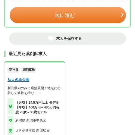
次に進む
求人を保存する
最近見た薬剤師求人
正社員
調剤薬局
法人名非公開
新潟県内のみに店舗展開！地域に密
着して経験を積むこ…
【月収】24.5万円以上 モデル
【年収】400万円～480万円程
度 25歳～30歳モデル
新潟県 新潟市中央区
ＪＲ信越本線 新潟駅 他