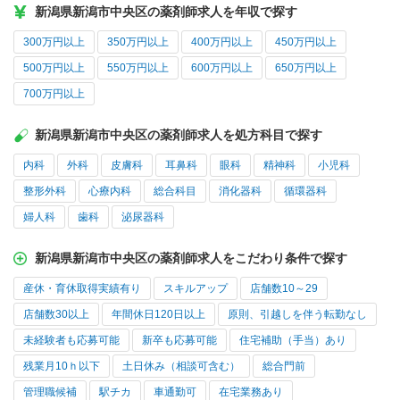
新潟県新潟市中央区の薬剤師求人を年収で探す
300万円以上
350万円以上
400万円以上
450万円以上
500万円以上
550万円以上
600万円以上
650万円以上
700万円以上
新潟県新潟市中央区の薬剤師求人を処方科目で探す
内科
外科
皮膚科
耳鼻科
眼科
精神科
小児科
整形外科
心療内科
総合科目
消化器科
循環器科
婦人科
歯科
泌尿器科
新潟県新潟市中央区の薬剤師求人をこだわり条件で探す
産休・育休取得実績有り
スキルアップ
店舗数10～29
店舗数30以上
年間休日120日以上
原則、引越しを伴う転勤なし
未経験者も応募可能
新卒も応募可能
住宅補助（手当）あり
残業月10ｈ以下
土日休み（相談可含む）
総合門前
管理職候補
駅チカ
車通勤可
在宅業務あり