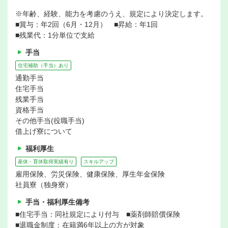
※年齢、経験、能力を考慮のうえ、規定により決定します。
■賞与：年2回（6月・12月） ■昇給：年1回
■残業代：1分単位で支給
手当
住宅補助（手当）あり
通勤手当
住宅手当
残業手当
資格手当
その他手当(役職手当)
借上げ寮について
福利厚生
産休・育休取得実績有り
スキルアップ
雇用保険、労災保険、健康保険、厚生年金保険
社員寮（独身寮）
手当・福利厚生備考
■住宅手当：同社規定により付与 ■薬剤師賠償保険
■退職金制度：在籍満6年以上の方が対象