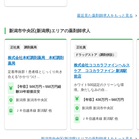
最近見た薬剤師求人をもっと見る
新潟市中央区(新潟県)エリアの薬剤師求人
正社員
調剤薬局
正社員
ドラッグストア（調剤併設）
株式会社本町調剤薬局 本町調剤
薬局
株式会社ココカラファインヘルス
ケア ココカラファイン 新潟駅
定着率抜群！患者様とじっくり向き
前店
合える“かかりつけ…
ホワイト500認定のクリーンな環
【年収】500万円～550万円経
境。身だしなみの自…
験10年前後目安
【年収】430万円～560万円
新潟県 新潟市中央区
新潟県 新潟市中央区
ＪＲ信越本線 新潟駅 他
ＪＲ信越本線 新潟駅 他
新潟市中央区(新潟県)エリアの薬剤師求人をもっと見る