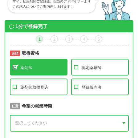
マイナビ薬剤師ご登録後、担当のアドバイザーより
この求人についてご案内差し上げます！
1分で登録完了
1
2
3
4
5
取得資格
必須
必須
薬剤師
認定薬剤師
薬剤師取得見込
登録販売者
取得予定年
希望の就業時期
必須
任意
年 3月