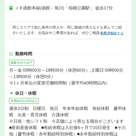
ＪＲ函館本線(函館－旭川)「稲積公園駅」 徒歩17分
同じエリアで似た条件の求人や、同じ路線の求人なども喜んでご紹
介いたします。お悩みやご希望があれば、ぜひご相談ください。
無料で相談する
勤務時間
残業月10ｈ以下
月～金:09時00分～18時00分（休憩60分）,土曜日:09時00分
～13時00分（休憩0分）
※1ヶ月単位の変形労働時間制（週平均40時間以内）
休日・休暇
年間休日120日以上
週休2日制 日曜日 祝日 年末年始休暇 有給休暇 慶弔休
暇 出産・育児休暇 介護休暇
※日祝・他シフト制 ※店舗により異なる場合がございます
■産前産後休暇 ■有給休暇は入社後6ヶ月で10日発生 ■その
他（慶弔休暇・永年勤続特別休暇）■永年勤続特別休暇は