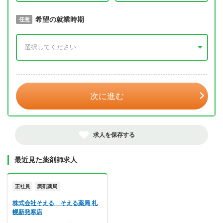
取得予定年
希望の就業時期
必須
任意
年 3月
次に進む
求人を保存する
最近見た薬剤師求人
正社員
調剤薬局
株式会社そえる そえる薬局 札
幌新発寒店