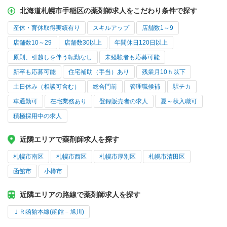
北海道札幌市手稲区の薬剤師求人をこだわり条件で探す
産休・育休取得実績有り
スキルアップ
店舗数1～9
店舗数10～29
店舗数30以上
年間休日120日以上
原則、引越しを伴う転勤なし
未経験者も応募可能
新卒も応募可能
住宅補助（手当）あり
残業月10ｈ以下
土日休み（相談可含む）
総合門前
管理職候補
駅チカ
車通勤可
在宅業務あり
登録販売者の求人
夏～秋入職可
積極採用中の求人
近隣エリアで薬剤師求人を探す
札幌市南区
札幌市西区
札幌市厚別区
札幌市清田区
函館市
小樽市
近隣エリアの路線で薬剤師求人を探す
ＪＲ函館本線(函館－旭川)