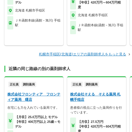
デル
【年収】420万円～604万円程
度
北海道 札幌市手稲区
北海道 札幌市手稲区
ＪＲ函館本線(函館－旭川) 手稲
駅
ＪＲ函館本線(函館－旭川) 手稲
駅
札幌市手稲区(北海道)エリアの薬剤師求人をもっと見る
近隣の同じ路線の別の薬剤師求人
正社員
調剤薬局
正社員
調剤薬局
株式会社フロンティア フロンテ
株式会社そえる そえる薬局 札
ィア薬局 曙店
幌手稲店
在宅にも力を入れている薬局です。
患者様の視点に立った薬局作りを行
っています。
【月収】25.0万円以上 モデル
【年収】400万円以上 25歳～モ
【月収】27.5万円
デル
【年収】420万円～604万円程
度