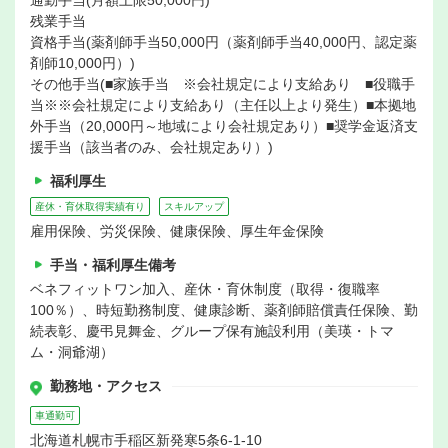
通勤手当(月額上限50,000円)
残業手当
資格手当(薬剤師手当50,000円（薬剤師手当40,000円、認定薬
剤師10,000円）)
その他手当(■家族手当 ※会社規定により支給あり ■役職手
当※※会社規定により支給あり（主任以上より発生）■本拠地
外手当（20,000円～地域により会社規定あり）■奨学金返済支
援手当（該当者のみ、会社規定あり）)
福利厚生
産休・育休取得実績有り
スキルアップ
雇用保険、労災保険、健康保険、厚生年金保険
手当・福利厚生備考
ベネフィットワン加入、産休・育休制度（取得・復職率
100％）、時短勤務制度、健康診断、薬剤師賠償責任保険、勤
続表彰、慶弔見舞金、グループ保有施設利用（美瑛・トマ
ム・洞爺湖）
勤務地・アクセス
車通勤可
北海道札幌市手稲区新発寒5条6-1-10