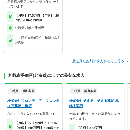
患者様の視点に立った薬局作りを行
っています。
【月収】27.5万円 【年収】420
万円～604万円程度
北海道 札幌市手稲区
ＪＲ函館本線(函館－旭川) 稲積
公園駅
最近見た薬剤師求人をもっと見る
札幌市手稲区(北海道)エリアの薬剤師求人
正社員
調剤薬局
正社員
調剤薬局
株式会社フロンティア フロンテ
株式会社そえる そえる薬局 札
ィア薬局 曙店
幌手稲店
在宅にも力を入れている薬局です。
患者様の視点に立った薬局作りを行
っています。
【月収】25.0万円以上 モデル
【年収】400万円以上 25歳～モ
【月収】27.5万円