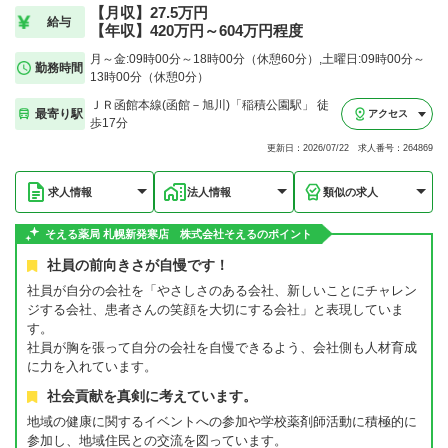
【月収】27.5万円
給与
【年収】420万円～604万円程度
月～金:09時00分～18時00分（休憩60分）,土曜日:09時00分～
勤務時間
13時00分（休憩0分）
ＪＲ函館本線(函館－旭川)「稲積公園駅」 徒
最寄り駅
アクセス
歩17分
更新日：2026/07/22 求人番号：264869
求人情報
法人情報
類似の求人
そえる薬局 札幌新発寒店 株式会社そえるのポイント
社員の前向きさが自慢です！
社員が自分の会社を「やさしさのある会社、新しいことにチャレン
ジする会社、患者さんの笑顔を大切にする会社」と表現していま
す。
社員が胸を張って自分の会社を自慢できるよう、会社側も人材育成
に力を入れています。
社会貢献を真剣に考えています。
地域の健康に関するイベントへの参加や学校薬剤師活動に積極的に
参加し、地域住民との交流を図っています。