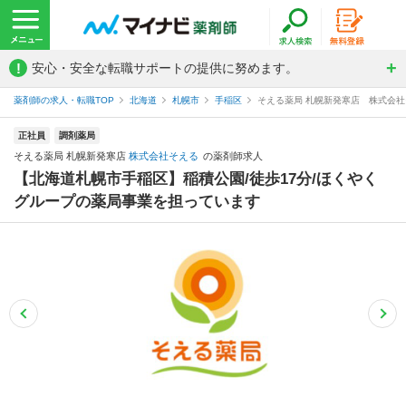
!
安心・安全な転職サポートの提供に努めます。
薬剤師の求人・転職TOP
北海道
札幌市
手稲区
そえる薬局 札幌新発寒店 株式会
正社員
調剤薬局
そえる薬局 札幌新発寒店
株式会社そえる
の薬剤師求人
【北海道札幌市手稲区】稲積公園/徒歩17分/ほくやく
グループの薬局事業を担っています