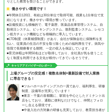
りとした教育を受けることができます。
働きやすい環境です！
■年間休日120日、有給は30分単位で取得可能、残業も1分単位で支
給になります。働きやすい環境が整っています。
■設備投資にも積極的で、電子薬歴、医薬品在庫管理システム、自
動発注システム、ピッキングシステム、散剤監査システム、レセコ
ン処方チェック機能などを積極的に導入しています。
■LTD制度（休業補償制度）があり、会社が保険会社に保険料を支
払い、従業員の生活の不安を取り除くための福利厚生です。病気や
怪我で長期療養する期間、一定の収入を保証しています。
■育児休暇は年間50名ほどが取得しており、全社員が気を使うこと
なく制度を利用できる文化が根付いてきているそうです。
キャリアアドバイザーのレポート
上場グループの安定感！複数名体制×最新設備で対人業務
に専念できる！
■ツルハホールディングスの一員であり、福利厚生、研修
制度、設備等が充実しています！
■東京・千葉の首都圏に、駅前を中心としたドミナント出
店をしており、通勤に便利なだけでなく、仲間とフォロ
ーし合える環境です。
■中途入社の方対象の研修も充実しており、教育担当者が