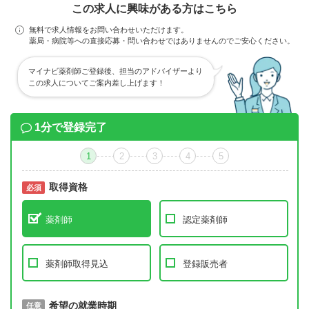
この求人に興味がある方はこちら
無料で求人情報をお問い合わせいただけます。
薬局・病院等への直接応募・問い合わせではありませんのでご安心ください。
マイナビ薬剤師ご登録後、担当のアドバイザーより
この求人についてご案内差し上げます！
1分で登録完了
1
2
3
4
5
取得資格
必須
必須
薬剤師
認定薬剤師
薬剤師取得見込
登録販売者
取得予定年
希望の就業時期
必須
任意