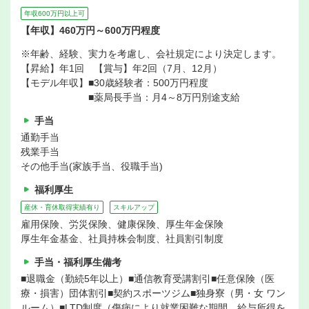
年収600万円以上可
【年収】460万円～600万円程度
※年齢、経験、実力を考慮し、会社規定により決定します。
【昇給】年1回 【賞与】年2回（7月、12月）
【モデル年収】■30歳経験者：500万円程度
■薬局長手当：月4～8万円別途支給
手当
通勤手当
残業手当
その他手当(家族手当、役職手当)
福利厚生
産休・育休取得実績有り
スキルアップ
雇用保険、労災保険、健康保険、厚生年金保険
厚生年金基金、社員持株会制度、社員割引制度
手当・福利厚生備考
■退職金（勤続5年以上）■通信教育受講割引■任意保険（医
療・損害）団体割引■契約スポーツジム■独身寮（男・女 ワン
ルーム）■LTD制度（傷病により就業困難な期間、給与所得を