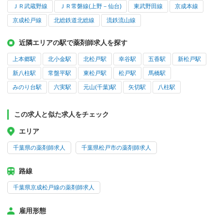
ＪＲ武蔵野線
ＪＲ常磐線(上野－仙台)
東武野田線
京成本線
京成松戸線
北総鉄道北総線
流鉄流山線
近隣エリアの駅で薬剤師求人を探す
上本郷駅
北小金駅
北松戸駅
幸谷駅
五香駅
新松戸駅
新八柱駅
常盤平駅
東松戸駅
松戸駅
馬橋駅
みのり台駅
六実駅
元山(千葉)駅
矢切駅
八柱駅
この求人と似た求人をチェック
エリア
千葉県の薬剤師求人
千葉県松戸市の薬剤師求人
路線
千葉県京成松戸線の薬剤師求人
雇用形態