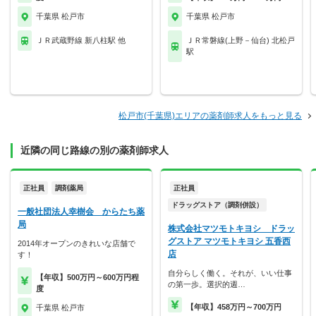
千葉県 松戸市
千葉県 松戸市
ＪＲ武蔵野線 新八柱駅 他
ＪＲ常磐線(上野－仙台) 北松戸
駅
松戸市(千葉県)エリアの薬剤師求人をもっと見る
近隣の同じ路線の別の薬剤師求人
正社員
調剤薬局
正社員
ドラッグストア（調剤併設）
一般社団法人幸樹会 からたち薬
局
株式会社マツモトキヨシ ドラッ
グストア マツモトキヨシ 五香西
2014年オープンのきれいな店舗で
店
す！
自分らしく働く。それが、いい仕事
【年収】500万円～600万円程
の第一歩。選択的週…
度
【年収】458万円～700万円
千葉県 松戸市