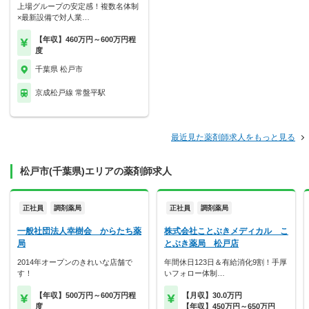
上場グループの安定感！複数名体制
×最新設備で対人業…
【年収】460万円～600万円程
度
千葉県 松戸市
京成松戸線 常盤平駅
最近見た薬剤師求人をもっと見る
松戸市(千葉県)エリアの薬剤師求人
正社員
調剤薬局
正社員
調剤薬局
一般社団法人幸樹会 からたち薬
株式会社ことぶきメディカル こ
局
とぶき薬局 松戸店
2014年オープンのきれいな店舗で
年間休日123日＆有給消化9割！手厚
す！
いフォロー体制…
【年収】500万円～600万円程
【月収】30.0万円
度
【年収】450万円～650万円