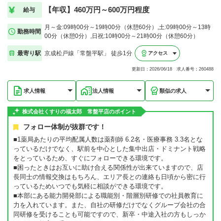
【年収】460万円～600万円程度
給与
月～金:09時00分～19時00分（休憩60分）,土:09時00分～13時
勤務時間
00分（休憩0分）,日祝:10時00分～21時00分（休憩60分）
最寄り駅
京成松戸線「常盤平駅」 徒歩1分
アクセス
更新日：2026/06/18 求人番号：260488
求人情報
法人情報
類似の求人
株式会社くすりの福太郎 常盤平店のポイント
フォロー体制が抜群です！
■1薬局あたりの平均配属人数は薬剤師 6.2名・医療事務 3.3名とな
っているだけでなく、駅前を中心とした集中出店・ドミナント戦略
をとっているため、すぐにフォローできる環境です。
■困ったときはお互いに助け合える関係性が出来ていますので、店
長同士の情報交換はもちろん、エリア長との連絡も日頃から密に行
っているためいつでも気軽に相談ができる環境です。
■本部にある能力開発部による職能別・階層別研修での社員教育に
力を入れています。また、自社の研修だけでなくグループ会社の合
同研修を受けることも可能ですので、新卒・中途入社の方もしっか