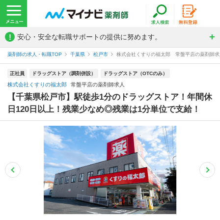
!
安心・安全な転職サポートの提供に努めます。
薬剤師の求人・転職TOP
千葉県
松戸市
株式会社くすりの福太郎 常盤平店の薬剤師求
正社員
ドラッグストア（調剤併設）
ドラッグストア（OTCのみ）
株式会社くすりの福太郎
常盤平店の薬剤師求人
【千葉県松戸市】駅徒歩1分のドラッグストア！年間休
日120日以上！残業少なめ◎残業は1分単位で支給！