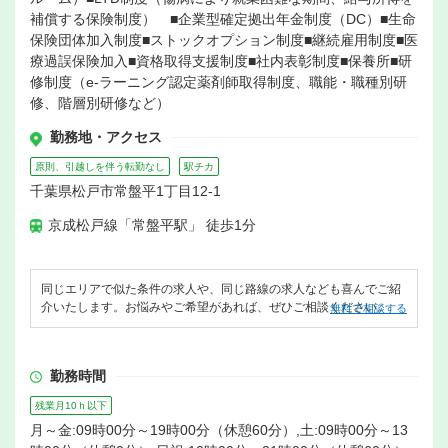
補償する保険制度） ■企業型確定拠出年金制度（DC）■生命
保険団体加入制度■ストックオプション制度■継続雇用制度■医
療過誤保険加入■資格取得支援制度■社内表彰制度■保養所■研
修制度（e-ラーニング認定薬剤師取得制度、職能・職種別研
修、階層別研修など）
勤務地・アクセス
原則、引越しを伴う転勤なし
駅チカ
千葉県松戸市常盤平1丁目12-1
京成松戸線「常盤平駅」 徒歩1分
同じエリアで似た条件の求人や、同じ路線の求人なども喜んでご紹
介いたします。お悩みやご希望があれば、ぜひご相談ください。
無料で相談する
勤務時間
残業月10ｈ以下
月～金:09時00分～19時00分（休憩60分）,土:09時00分～13