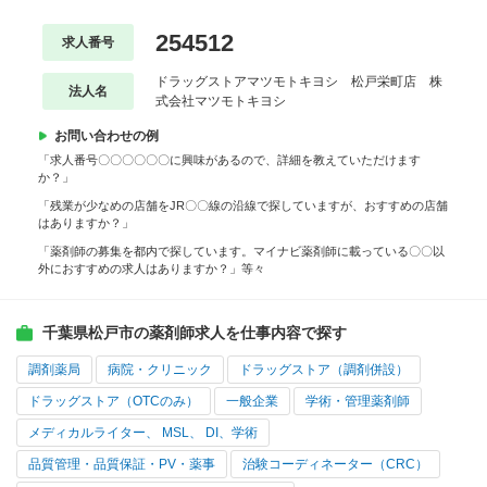
254512
求人番号
ドラッグストアマツモトキヨシ 松戸栄町店 株
法人名
式会社マツモトキヨシ
お問い合わせの例
「求人番号〇〇〇〇〇〇に興味があるので、詳細を教えていただけます
か？」
「残業が少なめの店舗をJR〇〇線の沿線で探していますが、おすすめの店舗
はありますか？」
「薬剤師の募集を都内で探しています。マイナビ薬剤師に載っている〇〇以
外におすすめの求人はありますか？」等々
千葉県松戸市の薬剤師求人を仕事内容で探す
調剤薬局
病院・クリニック
ドラッグストア（調剤併設）
ドラッグストア（OTCのみ）
一般企業
学術・管理薬剤師
メディカルライター、 MSL、 DI、学術
品質管理・品質保証・PV・薬事
治験コーディネーター（CRC）