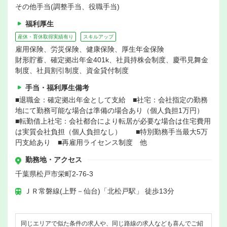
その他手当(調整手当、役職手当)
福利厚生
産休・育休取得実績有り
スキルアップ
雇用保険、労災保険、健康保険、厚生年金保険
財形貯蓄、確定拠出年金401k、社員持株会制度、慶弔見舞金
制度、社員割引制度、資金貸付制度
手当・福利厚生備考
■退職金：確定拠出年金として支給 ■社宅：会社指定の勤務
地にて勤務可能な場合は準備の場合あり（個人負担1万円）
■転勤借上社宅：会社都合により転居が必要な場合は住宅費用
は実質会社負担（個人負担なし） ■特別勤務手当最大5万
円支給あり ■再雇用ライセンス制度 他
勤務地・アクセス
千葉県松戸市栄町2-76-3
ＪＲ常磐線(上野－仙台)「北松戸駅」 徒歩13分
同じエリアで似た条件の求人や、同じ路線の求人なども喜んでご紹