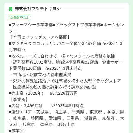
株式会社マツモトキヨシ
店舗数30以上
■ファーマシー事業本部■ドラッグストア事業本部■ホームセン
ター
【全国にドラッグストアを展開】
■マツキヨ＆ココカラカンパニー全体で3,499店舗 ※2025年3
月末時点
■地域のニーズに合わせて、様々なスタイルの店舗を展開
（調剤薬局数1002店舗、地域連携薬局数82店舗、健康サポー
ト薬局数120店舗）※2025年3月末時点
・市街地・駅前立地の都市型薬局
・郊外の幹線道路沿いで駐車場を構えた大型ドラッグストア
・医療機関の処方箋の調剤を行う調剤薬局併設
■売上高（2025年）：667,226百万円
【事業所】
■店舗：3,499店舗 ※2025年6月時点
■店舗エリア：茨城県 、埼玉県 、千葉県 、東京都 、神奈川県
、岐阜県 、静岡県 、愛知県 、三重県 、滋賀県 、京都府 、大
阪府 、兵庫県 、奈良県 、和歌山県
■事業所：