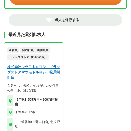
求人を保存する
最近見た薬剤師求人
正社員
契約社員・嘱託社員
ドラッグストア（OTCのみ）
株式会社マツモトキヨシ ドラッ
グストアマツモトキヨシ 松戸栄
町店
自分らしく働く。それが、いい仕事
の第一歩。選択的週…
【年収】505万円～700万円程
度
千葉県 松戸市
ＪＲ常磐線(上野－仙台) 北松戸
駅