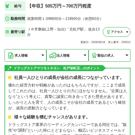
【年収】505万円～700万円程度
給与
勤務時間
就業時間１:09時00分～21時00分（休憩60分）
ＪＲ常磐線(上野－仙台)「北松戸駅」 徒歩13
最寄り駅
アクセス
分
更新日：2026/06/18 求人番号：254512
求人情報
法人情報
類似の求人
ドラッグストアマツモトキヨシ 松戸栄町店…のポイント
社員一人ひとりの成長が会社の成長につながっています。
優れた経営方針や戦略があったのはもちろんですが、ここまで成長
してこれたのは、社員一人ひとりの力にほかなりません。“企業は人
なり”という考えに、真摯に誠実に向き合ってきた歴史があります。
しっかりと人を育て、人の成長こそが会社の成長であるという確信
が、成長の原動力となっています。
様々な経験を積むチャンスがあります。
ドラッグストア業界のリーディングカンパニーである同社では、“販
売”や“調剤”といった枠にとどまらない、幅広いビジネスフィールド