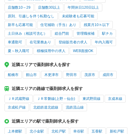
店舗数10～29
店舗数30以上
年間休日120日以上
原則、引越しを伴う転勤なし
未経験者も応募可能
新卒も応募可能
住宅補助（手当）あり
残業月10ｈ以下
土日休み（相談可含む）
総合門前
管理職候補
駅チカ
車通勤可
在宅業務あり
登録販売者の求人
年内入職可
夏～秋入職可
積極採用中の求人
WEB面接OK
近隣エリアで薬剤師求人を探す
船橋市
館山市
木更津市
野田市
茂原市
成田市
近隣エリアの路線で薬剤師求人を探す
ＪＲ武蔵野線
ＪＲ常磐線(上野－仙台)
東武野田線
京成本線
京成松戸線
北総鉄道北総線
流鉄流山線
近隣エリアの駅で薬剤師求人を探す
上本郷駅
北小金駅
北松戸駅
幸谷駅
五香駅
新松戸駅