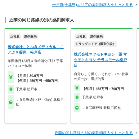
松戸市(千葉県)エリアの薬剤師求人をもっと見る
近隣の同じ路線の別の薬剤師求人
正社員
調剤薬局
正社員
調剤薬局
ドラッグストア（調剤併設）
株式会社ことぶきメディカル こ
とぶき薬局 松戸店
株式会社マツモトキヨシ 薬 マ
ツモトキヨシ テラスモール松戸
年間休日123日＆有給消化9割！手厚
店
いフォロー体制…
自分らしく働く。それが、いい仕事
【月収】30.0万円
の第一歩。選択的週…
【年収】450万円～650万円
【年収】458万円～700万円
千葉県 松戸市
千葉県 松戸市
ＪＲ常磐線(上野－仙台) 北松戸
駅
ＪＲ武蔵野線 新松戸駅 他
近隣の同じ路線の別の薬剤師求人をもっと見る