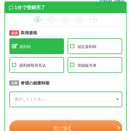
1分で登録完了
1
2
3
4
5
取得資格
必須
必須
薬剤師
認定薬剤師
薬剤師取得見込
登録販売者
取得予定年
希望の就業時期
必須
任意
年 3月
次に進む