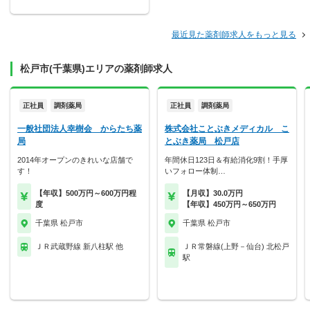
最近見た薬剤師求人をもっと見る
松戸市(千葉県)エリアの薬剤師求人
正社員
調剤薬局
正社員
調剤薬局
一般社団法人幸樹会 からたち薬
株式会社ことぶきメディカル こ
局
とぶき薬局 松戸店
2014年オープンのきれいな店舗で
年間休日123日＆有給消化9割！手厚
す！
いフォロー体制…
【年収】500万円～600万円程
【月収】30.0万円
度
【年収】450万円～650万円
千葉県 松戸市
千葉県 松戸市
ＪＲ武蔵野線 新八柱駅 他
ＪＲ常磐線(上野－仙台) 北松戸
駅