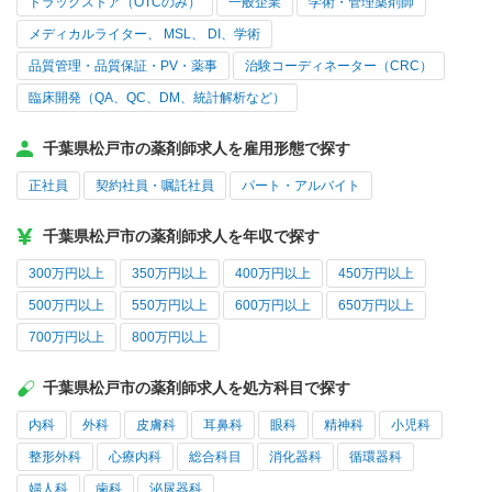
ドラッグストア（OTCのみ）
一般企業
学術・管理薬剤師
メディカルライター、 MSL、 DI、学術
品質管理・品質保証・PV・薬事
治験コーディネーター（CRC）
臨床開発（QA、QC、DM、統計解析など）
千葉県松戸市の薬剤師求人を雇用形態で探す
正社員
契約社員・嘱託社員
パート・アルバイト
千葉県松戸市の薬剤師求人を年収で探す
300万円以上
350万円以上
400万円以上
450万円以上
500万円以上
550万円以上
600万円以上
650万円以上
700万円以上
800万円以上
千葉県松戸市の薬剤師求人を処方科目で探す
内科
外科
皮膚科
耳鼻科
眼科
精神科
小児科
整形外科
心療内科
総合科目
消化器科
循環器科
婦人科
歯科
泌尿器科