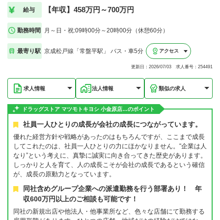
【年収】458万円～700万円
給与
勤務時間
月～日・祝:09時00分～20時00分（休憩60分）
最寄り駅
京成松戸線「常盤平駅」 バス・車5分
アクセス
更新日：2026/07/03 求人番号：254491
求人情報
法人情報
類似の求人
ドラッグストア マツモトキヨシ 小金原店…のポイント
社員一人ひとりの成長が会社の成長につながっています。
優れた経営方針や戦略があったのはもちろんですが、ここまで成長
してこれたのは、社員一人ひとりの力にほかなりません。“企業は人
なり”という考えに、真摯に誠実に向き合ってきた歴史があります。
しっかりと人を育て、人の成長こそが会社の成長であるという確信
が、成長の原動力となっています。
同社含めグループ企業への派遣勤務を行う部署あり！ 年
収600万円以上のご相談も可能です！
同社の新規出店や他法人・他事業所など、色々な店舗にて勤務する