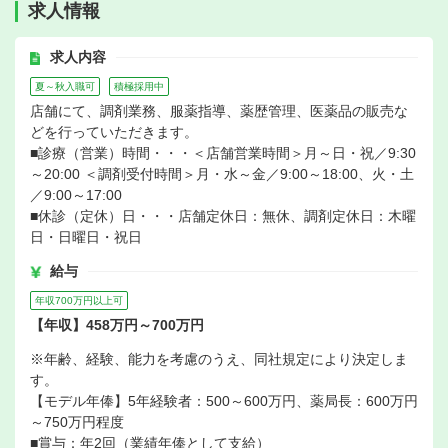
求人情報
求人内容
夏～秋入職可
積極採用中
店舗にて、調剤業務、服薬指導、薬歴管理、医薬品の販売な
どを行っていただきます。
■診療（営業）時間・・・＜店舗営業時間＞月～日・祝／9:30
～20:00 ＜調剤受付時間＞月・水～金／9:00～18:00、火・土
／9:00～17:00
■休診（定休）日・・・店舗定休日：無休、調剤定休日：木曜
日・日曜日・祝日
給与
年収700万円以上可
【年収】458万円～700万円
※年齢、経験、能力を考慮のうえ、同社規定により決定しま
す。
【モデル年俸】5年経験者：500～600万円、薬局長：600万円
～750万円程度
■賞与：年2回（業績年俸として支給）