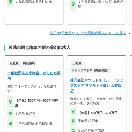
ＪＲ武蔵野線 新八柱駅 他
ＪＲ常磐線(上野－仙台) 北松戸
駅
松戸市(千葉県)エリアの薬剤師求人をもっと見る
近隣の同じ路線の別の薬剤師求人
正社員
調剤薬局
正社員
ドラッグストア（調剤併設）
一般社団法人幸樹会 からたち薬
局
株式会社マツモトキヨシ ドラッ
グストア マツモトキヨシ 五香西
2014年オープンのきれいな店舗で
店
す！
自分らしく働く。それが、いい仕事
【年収】500万円～600万円程
の第一歩。選択的週…
度
【年収】458万円～700万円
千葉県 松戸市
千葉県 松戸市
ＪＲ武蔵野線 新八柱駅 他
京成松戸線 五香駅