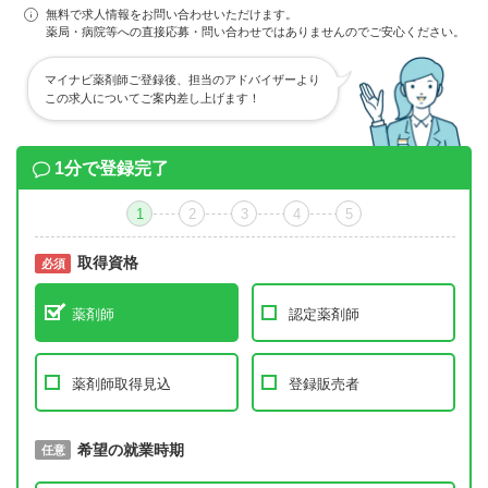
無料で求人情報をお問い合わせいただけます。
薬局・病院等への直接応募・問い合わせではありませんのでご安心ください。
マイナビ薬剤師ご登録後、担当のアドバイザーより
この求人についてご案内差し上げます！
1分で登録完了
1
2
3
4
5
取得資格
必須
必須
薬剤師
認定薬剤師
薬剤師取得見込
登録販売者
取得予定年
希望の就業時期
必須
任意