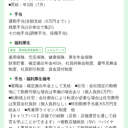
■昇給：年1回（7月）
手当
通勤手当(全額支給（5万円まで）)
残業手当(1分単位で集計)
その他手当(調整手当、役職手当)
福利厚生
産休・育休取得実績有り
スキルアップ
雇用保険、労災保険、健康保険、厚生年金保険
財形貯蓄、確定拠出年金401k、社員持株会制度、慶弔見舞金
制度、社員割引制度、資金貸付制度
手当・福利厚生備考
■退職金：確定拠出年金として支給 ■社宅：会社指定の勤務
地にて勤務可能な場合は準備の場合あり（個人負担1万円）
■転勤借上社宅：会社都合により転居が必要な場合は住宅費用
は実質会社負担（個人負担なし）■特別勤務手当最大5万円支
給あり ■再雇用ライセンス制度 他
【キャリアパス】店舗での経験（店長：店舗運営を通して経
営を学ぶことができます）⇒複数店舗統括（SV）⇒バイヤ
ー、人事担当など 本部スタッフとして幹部候補として全職