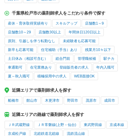
千葉県松戸市の薬剤師求人をこだわり条件で探す
産休・育休取得実績有り
スキルアップ
店舗数1～9
店舗数10～29
店舗数30以上
年間休日120日以上
原則、引越しを伴う転勤なし
未経験者も応募可能
新卒も応募可能
住宅補助（手当）あり
残業月10ｈ以下
土日休み（相談可含む）
総合門前
管理職候補
駅チカ
車通勤可
在宅業務あり
登録販売者の求人
年内入職可
夏～秋入職可
積極採用中の求人
WEB面接OK
近隣エリアで薬剤師求人を探す
船橋市
館山市
木更津市
野田市
茂原市
成田市
近隣エリアの路線で薬剤師求人を探す
ＪＲ武蔵野線
ＪＲ常磐線(上野－仙台)
東武野田線
京成本線
京成松戸線
北総鉄道北総線
流鉄流山線