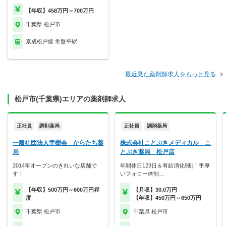
【年収】458万円～700万円
千葉県 松戸市
京成松戸線 常盤平駅
最近見た薬剤師求人をもっと見る
松戸市(千葉県)エリアの薬剤師求人
正社員
調剤薬局
正社員
調剤薬局
一般社団法人幸樹会 からたち薬
株式会社ことぶきメディカル こ
局
とぶき薬局 松戸店
2014年オープンのきれいな店舗で
年間休日123日＆有給消化9割！手厚
す！
いフォロー体制…
【年収】500万円～600万円程
【月収】30.0万円
度
【年収】450万円～650万円
千葉県 松戸市
千葉県 松戸市