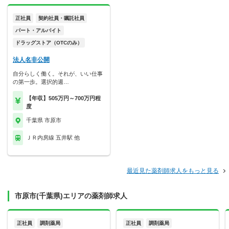
正社員
契約社員・嘱託社員
パート・アルバイト
ドラッグストア（OTCのみ）
法人名非公開
自分らしく働く。それが、いい仕事
の第一歩。選択的週…
【年収】505万円～700万円程
度
千葉県 市原市
ＪＲ内房線 五井駅 他
最近見た薬剤師求人をもっと見る
市原市(千葉県)エリアの薬剤師求人
正社員
調剤薬局
正社員
調剤薬局