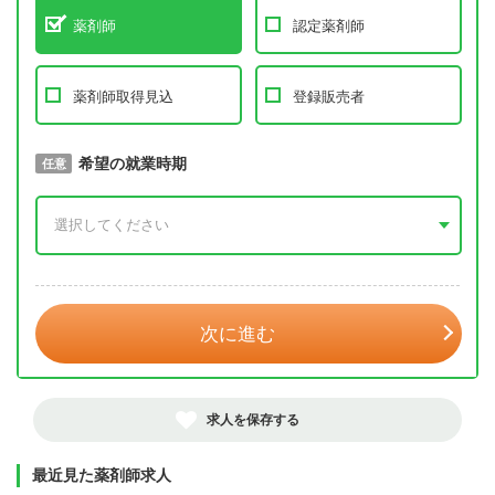
薬剤師
認定薬剤師
薬剤師取得見込
登録販売者
取得予定年
希望の就業時期
必須
任意
年 3月
次に進む
求人を保存する
最近見た薬剤師求人