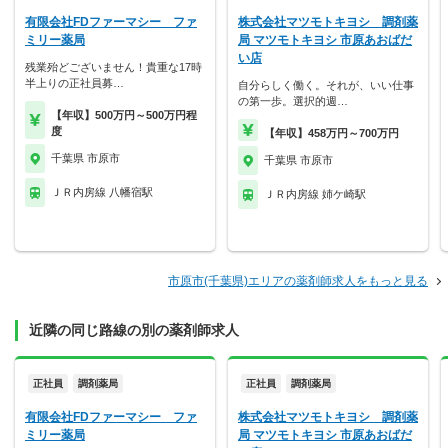
有限会社FDファーマシー ファ
株式会社マツモトキヨシ 調剤薬
ミリー薬局
局 マツモトキヨシ 市原あおばだ
い店
残業殆どございません！貴重な17時
半上りの正社員募…
自分らしく働く。それが、いい仕事
の第一歩。選択的週…
【年収】500万円～500万円程
度
【年収】458万円～700万円
千葉県 市原市
千葉県 市原市
ＪＲ内房線 八幡宿駅
ＪＲ内房線 姉ケ崎駅
市原市(千葉県)エリアの薬剤師求人をもっと見る
近隣の同じ路線の別の薬剤師求人
正社員
調剤薬局
正社員
調剤薬局
有限会社FDファーマシー ファ
株式会社マツモトキヨシ 調剤薬
ミリー薬局
局 マツモトキヨシ 市原あおばだ