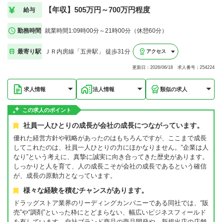
【年収】505万円～700万円程度
給与
勤務時間
就業時間1:09時00分～21時00分（休憩60分）
最寄り駅
ＪＲ内房線「五井駅」 徒歩31分
アクセス
更新日：2026/06/18 求人番号：254224
求人情報
法人情報
類似の求人
この求人のポイント
社員一人ひとりの成長が会社の成長につながっています。
優れた経営方針や戦略があったのはもちろんですが、ここまで成長
してこれたのは、社員一人ひとりの力にほかなりません。“企業は人
なり”という考えに、真摯に誠実に向き合ってきた歴史があります。
しっかりと人を育て、人の成長こそが会社の成長であるという確信
が、成長の原動力となっています。
様々な経験を積むチャンスがあります。
ドラッグストア業界のリーディングカンパニーである同社では、“販
売”や“調剤”といった枠にとどまらない、幅広いビジネスフィールド
を有しています。自社ブランド商品の商品開発や、新規出店の店舗