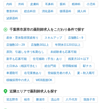
内科
外科
皮膚科
耳鼻科
眼科
精神科
小児科
整形外科
総合科目
消化器科
循環器科
婦人科
泌尿器科
千葉県市原市の薬剤師求人をこだわり条件で探す
産休・育休取得実績有り
スキルアップ
店舗数1～9
店舗数10～29
店舗数30以上
年間休日120日以上
原則、引越しを伴う転勤なし
未経験者も応募可能
新卒も応募可能
住宅補助（手当）あり
残業月10ｈ以下
土日休み（相談可含む）
総合門前
管理職候補
駅チカ
車通勤可
在宅業務あり
登録販売者の求人
夏～秋入職可
積極採用中の求人
WEB面接OK
近隣エリアで薬剤師求人を探す
習志野市
柏市
勝浦市
流山市
八千代市
我孫子市