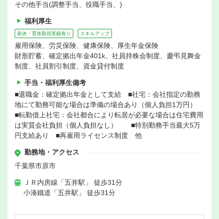
その他手当(調整手当、役職手当、)
福利厚生
産休・育休取得実績有り
スキルアップ
雇用保険、労災保険、健康保険、厚生年金保険
財形貯蓄、確定拠出年金401k、社員持株会制度、慶弔見舞金
制度、社員割引制度、資金貸付制度
手当・福利厚生備考
■退職金：確定拠出年金として支給 ■社宅：会社指定の勤務
地にて勤務可能な場合は準備の場合あり（個人負担1万円）
■転勤借上社宅：会社都合により転居が必要な場合は住宅費用
は実質会社負担（個人負担なし） ■特別勤務手当最大5万
円支給あり ■再雇用ライセンス制度 他
勤務地・アクセス
千葉県市原市
ＪＲ内房線「五井駅」 徒歩31分
小湊鐵道「五井駅」 徒歩31分