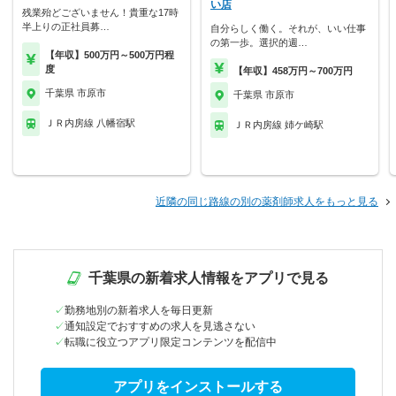
い店
残業殆どございません！貴重な17時
半上りの正社員募…
自分らしく働く。それが、いい仕事
の第一歩。選択的週…
【年収】500万円～500万円程
度
【年収】458万円～700万円
千葉県 市原市
千葉県 市原市
ＪＲ内房線 八幡宿駅
ＪＲ内房線 姉ケ崎駅
近隣の同じ路線の別の薬剤師求人をもっと見る
千葉県の新着求人情報をアプリで見る
勤務地別の新着求人を毎日更新
通知設定でおすすめの求人を見逃さない
転職に役立つアプリ限定コンテンツを配信中
アプリをインストールする