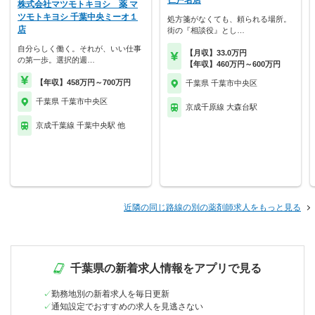
仁戸名店
株式会社マツモトキヨシ 薬 マ
ツモトキヨシ 千葉中央ミーオ１
処方箋がなくても、頼られる場所。
店
街の『相談役』とし…
自分らしく働く。それが、いい仕事
【月収】33.0万円
の第一歩。選択的週…
【年収】460万円～600万円
【年収】458万円～700万円
千葉県 千葉市中央区
千葉県 千葉市中央区
京成千原線 大森台駅
京成千葉線 千葉中央駅 他
近隣の同じ路線の別の薬剤師求人をもっと見る
千葉県の新着求人情報をアプリで見る
勤務地別の新着求人を毎日更新
通知設定でおすすめの求人を見逃さない