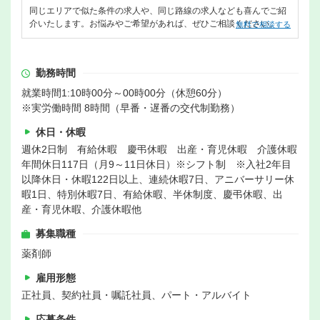
同じエリアで似た条件の求人や、同じ路線の求人なども喜んでご紹
介いたします。お悩みやご希望があれば、ぜひご相談ください。
無料で相談する
勤務時間
就業時間1:10時00分～00時00分（休憩60分）
※実労働時間 8時間（早番・遅番の交代制勤務）
休日・休暇
週休2日制 有給休暇 慶弔休暇 出産・育児休暇 介護休暇
年間休日117日（月9～11日休日）※シフト制 ※入社2年目
以降休日・休暇122日以上、連続休暇7日、アニバーサリー休
暇1日、特別休暇7日、有給休暇、半休制度、慶弔休暇、出
産・育児休暇、介護休暇他
募集職種
薬剤師
雇用形態
正社員、契約社員・嘱託社員、パート・アルバイト
応募条件