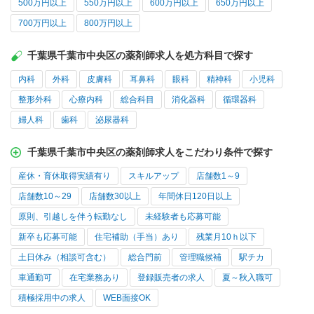
500万円以上
550万円以上
600万円以上
650万円以上
700万円以上
800万円以上
千葉県千葉市中央区の薬剤師求人を処方科目で探す
内科
外科
皮膚科
耳鼻科
眼科
精神科
小児科
整形外科
心療内科
総合科目
消化器科
循環器科
婦人科
歯科
泌尿器科
千葉県千葉市中央区の薬剤師求人をこだわり条件で探す
産休・育休取得実績有り
スキルアップ
店舗数1～9
店舗数10～29
店舗数30以上
年間休日120日以上
原則、引越しを伴う転勤なし
未経験者も応募可能
新卒も応募可能
住宅補助（手当）あり
残業月10ｈ以下
土日休み（相談可含む）
総合門前
管理職候補
駅チカ
車通勤可
在宅業務あり
登録販売者の求人
夏～秋入職可
積極採用中の求人
WEB面接OK