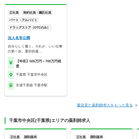
正社員
契約社員・嘱託社員
パート・アルバイト
ドラッグストア（OTCのみ）
法人名非公開
自分らしく働く。それが、いい仕事
の第一歩。選択的週…
【年収】505万円～700万円程
度
千葉県 千葉市中央区
京成千原線 千葉寺駅
最近見た薬剤師求人をもっと見る
千葉市中央区(千葉県)エリアの薬剤師求人
正社員
調剤薬局
正社員
調剤薬局