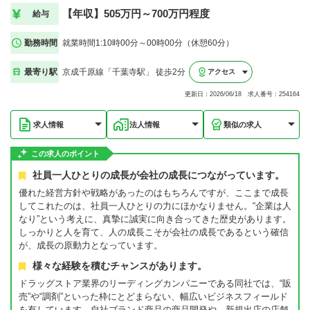
【年収】505万円～700万円程度
給与
勤務時間
就業時間1:10時00分～00時00分（休憩60分）
最寄り駅
京成千原線「千葉寺駅」 徒歩2分
アクセス
更新日：2026/06/18 求人番号：254164
求人情報
法人情報
類似の求人
この求人のポイント
社員一人ひとりの成長が会社の成長につながっています。
優れた経営方針や戦略があったのはもちろんですが、ここまで成長
してこれたのは、社員一人ひとりの力にほかなりません。“企業は人
なり”という考えに、真摯に誠実に向き合ってきた歴史があります。
しっかりと人を育て、人の成長こそが会社の成長であるという確信
が、成長の原動力となっています。
様々な経験を積むチャンスがあります。
ドラッグストア業界のリーディングカンパニーである同社では、“販
売”や“調剤”といった枠にとどまらない、幅広いビジネスフィールド
を有しています。自社ブランド商品の商品開発や、新規出店の店舗