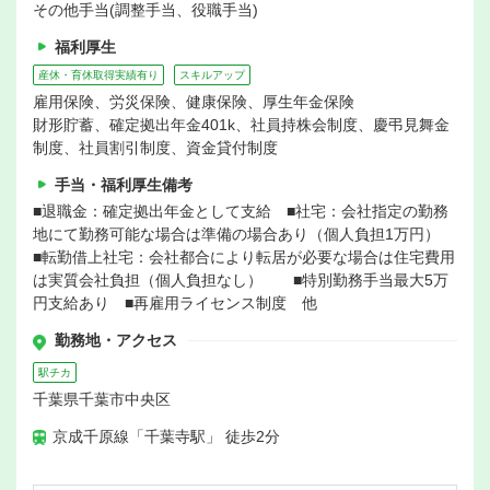
その他手当(調整手当、役職手当)
福利厚生
産休・育休取得実績有り
スキルアップ
雇用保険、労災保険、健康保険、厚生年金保険
財形貯蓄、確定拠出年金401k、社員持株会制度、慶弔見舞金
制度、社員割引制度、資金貸付制度
手当・福利厚生備考
■退職金：確定拠出年金として支給 ■社宅：会社指定の勤務
地にて勤務可能な場合は準備の場合あり（個人負担1万円）
■転勤借上社宅：会社都合により転居が必要な場合は住宅費用
は実質会社負担（個人負担なし） ■特別勤務手当最大5万
円支給あり ■再雇用ライセンス制度 他
勤務地・アクセス
駅チカ
千葉県千葉市中央区
京成千原線「千葉寺駅」 徒歩2分