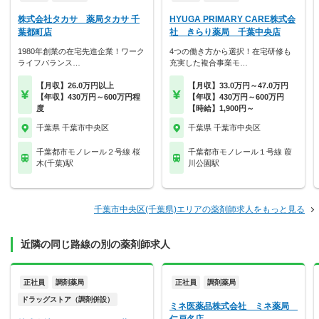
株式会社タカサ 薬局タカサ 千
HYUGA PRIMARY CARE株式会
葉都町店
社 きらり薬局 千葉中央店
1980年創業の在宅先進企業！ワーク
4つの働き方から選択！在宅研修も
ライフバランス…
充実した複合事業モ…
【月収】26.0万円以上
【月収】33.0万円～47.0万円
【年収】430万円～600万円程
【年収】430万円～600万円
度
【時給】1,900円～
千葉県 千葉市中央区
千葉県 千葉市中央区
千葉都市モノレール２号線 桜
千葉都市モノレール１号線 葭
木(千葉)駅
川公園駅
千葉市中央区(千葉県)エリアの薬剤師求人をもっと見る
近隣の同じ路線の別の薬剤師求人
正社員
調剤薬局
正社員
調剤薬局
ドラッグストア（調剤併設）
ミネ医薬品株式会社 ミネ薬局