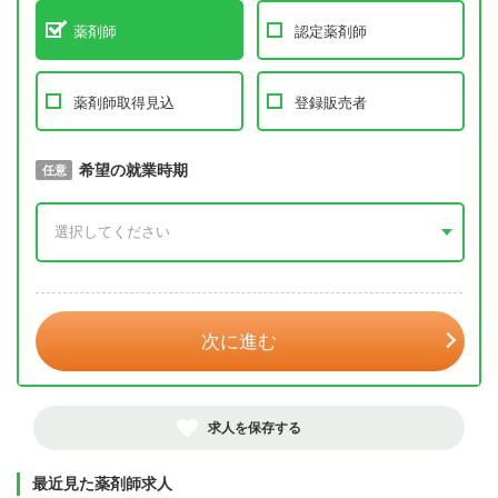
薬剤師
認定薬剤師
薬剤師取得見込
登録販売者
取得予定年
希望の就業時期
必須
任意
年 3月
次に進む
求人を保存する
最近見た薬剤師求人