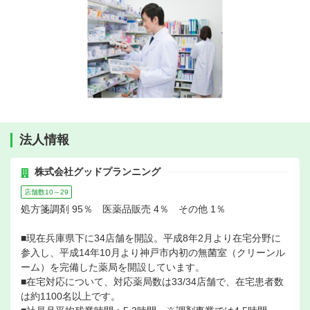
法人情報
株式会社グッドプランニング
店舗数10～29
処方箋調剤 95％ 医薬品販売 4％ その他 1％
■現在兵庫県下に34店舗を開設。平成8年2月より在宅分野に
参入し、平成14年10月より神戸市内初の無菌室（クリーンル
ーム）を完備した薬局を開設しています。
■在宅対応について、対応薬局数は33/34店舗で、在宅患者数
は約1100名以上です。