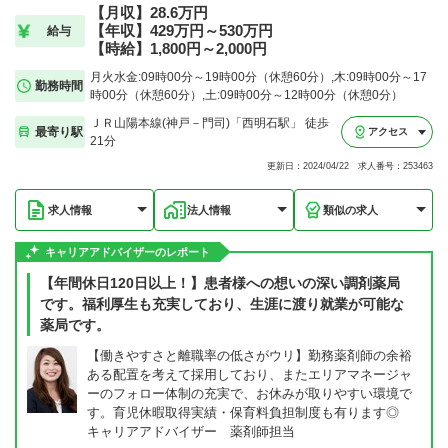
【月収】28.6万円
【年収】429万円～530万円
給与
【時給】1,800円～2,000円
月火水金:09時00分～19時00分（休憩60分）,木:09時00分～17
勤務時間
時00分（休憩60分）,土:09時00分～12時00分（休憩0分）
ＪＲ山陽本線(神戸－門司)「西明石駅」 徒歩
最寄り駅
アクセス
21分
更新日：2024/04/22 求人番号：253463
求人情報
法人情報
類似の求人
キャリアアドバイザーのレポート
【年間休日120日以上！】患者様への想いの深い調剤薬局
です。福利厚生も充実しており、生涯に渡り就業が可能な
薬局です。
【働きやすさと離職率の低さがウリ】勤務薬剤師の余裕
ある配置を考えて採用しており、またエリアマネージャ
ーのフォロー体制の充実で、お休みが取りやすい環境で
す。育児休暇取得実績・保育料負担制度も有ります◎
キャリアアドバイザー 薬剤師担当