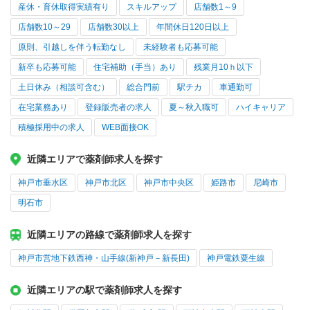
産休・育休取得実績有り
スキルアップ
店舗数1～9
店舗数10～29
店舗数30以上
年間休日120日以上
原則、引越しを伴う転勤なし
未経験者も応募可能
新卒も応募可能
住宅補助（手当）あり
残業月10ｈ以下
土日休み（相談可含む）
総合門前
駅チカ
車通勤可
在宅業務あり
登録販売者の求人
夏～秋入職可
ハイキャリア
積極採用中の求人
WEB面接OK
近隣エリアで薬剤師求人を探す
神戸市垂水区
神戸市北区
神戸市中央区
姫路市
尼崎市
明石市
近隣エリアの路線で薬剤師求人を探す
神戸市営地下鉄西神・山手線(新神戸－新長田)
神戸電鉄粟生線
近隣エリアの駅で薬剤師求人を探す