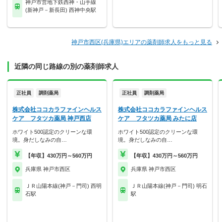
神戸市営地下鉄西神・山手線
(新神戸－新長田) 西神中央駅
神戸市西区(兵庫県)エリアの薬剤師求人をもっと見る
近隣の同じ路線の別の薬剤師求人
正社員
調剤薬局
正社員
調剤薬局
株式会社ココカラファインヘルス
株式会社ココカラファインヘルス
ケア フタツカ薬局 神戸西店
ケア フタツカ薬局 みたに店
ホワイト500認定のクリーンな環
ホワイト500認定のクリーンな環
境。身だしなみの自…
境。身だしなみの自…
【年収】430万円～560万円
【年収】430万円～560万円
兵庫県 神戸市西区
兵庫県 神戸市西区
ＪＲ山陽本線(神戸－門司) 西明
ＪＲ山陽本線(神戸－門司) 明石
石駅
駅