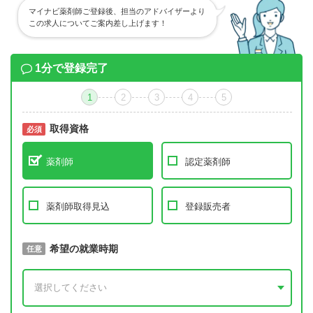
マイナビ薬剤師ご登録後、担当のアドバイザーより
この求人についてご案内差し上げます！
1分で登録完了
1
2
3
4
5
取得資格
必須
必須
薬剤師
認定薬剤師
薬剤師取得見込
登録販売者
取得予定年
希望の就業時期
必須
任意