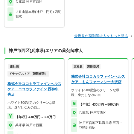
兵庫県 神戸市西区
ＪＲ山陽本線(神戸－門司) 西明
石駅
最近見た薬剤師求人をもっと見る
神戸市西区(兵庫県)エリアの薬剤師求人
正社員
正社員
調剤薬局
ドラッグストア（調剤併設）
株式会社ココカラファインヘルス
ケア もんファーマシー大沢店
株式会社ココカラファインヘルス
ケア ココカラファイン 西神中
ホワイト500認定のクリーンな環
央店
境。身だしなみの自…
ホワイト500認定のクリーンな環
【年収】430万円～560万円
境。身だしなみの自…
兵庫県 神戸市西区
【年収】430万円～560万円
神戸市営地下鉄海岸線 三宮・
兵庫県 神戸市西区
花時計前駅