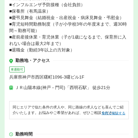
■インフルエンザ予防接種（会社負担）
■保養所（有馬温泉）
■慶弔見舞金（結婚祝金・出産祝金・病床見舞金・弔慰金）
■育児短時間勤務制度（子が小学校3年の年度末まで、週30時
間～勤務可能）
■産前産後休業・育児休業（子が1歳になるまで。保育所に入
れない場合は最大2年まで）
■退職金（勤続3年以上の方対象）
勤務地・アクセス
車通勤可
兵庫県神戸市西区曙町1096-3曙ビル1F
ＪＲ山陽本線(神戸－門司)「西明石駅」 徒歩21分
同じエリアで似た条件の求人や、同じ路線の求人なども喜んでご紹
介いたします。お悩みやご希望があれば、ぜひご相談ください。
無料で相談する
勤務時間