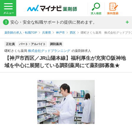
!
安心・安全な転職サポートの提供に努めます。
薬剤師の求人・転職TOP
兵庫県
神戸市
西区
曙町さくら薬局 株式会社グッドプラ
正社員
パート・アルバイト
調剤薬局
曙町さくら薬局
株式会社グッドプランニング
の薬剤師求人
【神戸市西区／JR山陽本線】福利厚生が充実◎阪神地
域を中心に展開している調剤薬局にて薬剤師募集★