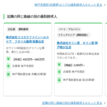
神戸市西区(兵庫県)エリアの薬剤師求人をもっと見る
近隣の同じ路線の別の薬剤師求人
正社員
調剤薬局
パート・アルバイト
ドラッグストア（調剤併設）
株式会社ココカラファインヘルス
ケア フタツカ薬局 秋葉台店
株式会社キリン堂 キリン堂 神
戸桜が丘店
ホワイト500認定のクリーンな環
境。身だしなみの自…
年間休日117日！残業代1分単位支給
でオンオフを大…
【年収】430万円～560万円
【時給】2,000円～
兵庫県 神戸市西区
兵庫県 神戸市西区
神戸電鉄粟生線 木幡(兵庫)駅
神戸電鉄粟生線 栄(兵庫)駅
近隣の同じ路線の別の薬剤師求人をもっと見る