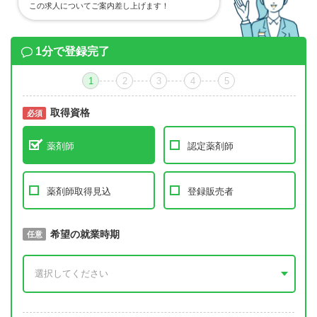
この求人についてご案内差し上げます！
1分で登録完了
1
2
3
4
5
取得資格
必須
必須
薬剤師
認定薬剤師
薬剤師取得見込
登録販売者
取得予定年
希望の就業時期
必須
任意
年 3月