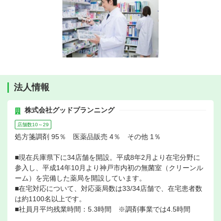
法人情報
株式会社グッドプランニング
店舗数10～29
処方箋調剤 95％ 医薬品販売 4％ その他 1％
■現在兵庫県下に34店舗を開設。平成8年2月より在宅分野に
参入し、平成14年10月より神戸市内初の無菌室（クリーンル
ーム）を完備した薬局を開設しています。
■在宅対応について、対応薬局数は33/34店舗で、在宅患者数
は約1100名以上です。
■社員月平均残業時間：5.3時間 ※調剤事業では4.5時間