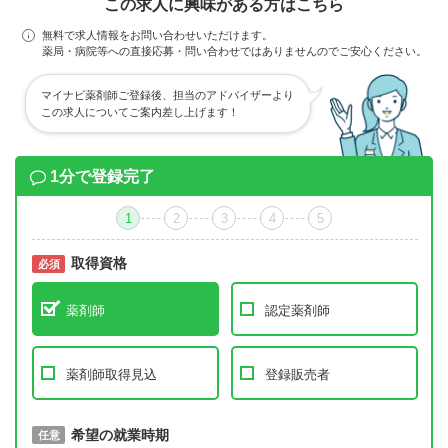
この求人に興味がある方はこちら
無料で求人情報をお問い合わせいただけます。
薬局・病院等への直接応募・問い合わせではありませんのでご安心ください。
マイナビ薬剤師ご登録後、担当のアドバイザーより
この求人についてご案内差し上げます！
1分で登録完了
1
2
3
4
5
取得資格
必須
必須
薬剤師
認定薬剤師
薬剤師取得見込
登録販売者
取得予定年
希望の就業時期
必須
任意