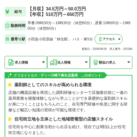
【月収】34.5万円～50.0万円
給与
【年収】510万円～650万円
早番:09時30分～18時30分（休憩60分）,遅番:10時00分～19時
勤務時間
00分（休憩60分）
最寄り駅
小田急小田原線「柿生駅」 バス・車5分
アクセス
更新日：2026/06/18 求人番号：252394
求人情報
法人情報
類似の求人
クリエイトエス・ディー川崎下麻生店薬局 …のポイント
薬剤師としてのスキルが高められる環境
店舗の機器設備を再現した調剤研修センターで店舗着任前に一連の
薬局業務を模擬体験しながら学ぶことができ基礎的な薬剤師スキル
が身につくことはもちろんのこと、在宅専門研修や疾患に関する研
修など幅広い知識の習得が可能な環境です。
住宅街立地を主体とした地域密着型の店舗スタイル
住宅街を中心に創業当初から出店を続け、現在では9割以上が住宅
街立地になりました。