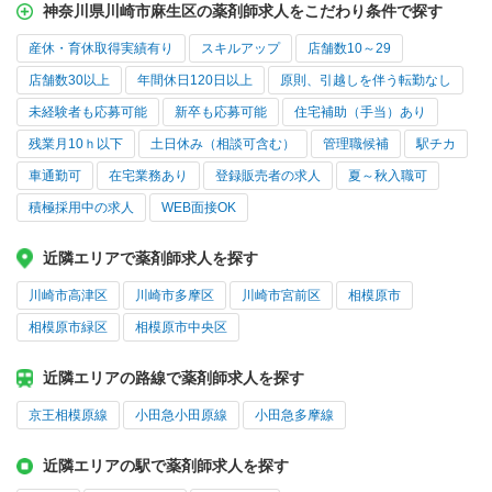
神奈川県川崎市麻生区の薬剤師求人をこだわり条件で探す
産休・育休取得実績有り
スキルアップ
店舗数10～29
店舗数30以上
年間休日120日以上
原則、引越しを伴う転勤なし
未経験者も応募可能
新卒も応募可能
住宅補助（手当）あり
残業月10ｈ以下
土日休み（相談可含む）
管理職候補
駅チカ
車通勤可
在宅業務あり
登録販売者の求人
夏～秋入職可
積極採用中の求人
WEB面接OK
近隣エリアで薬剤師求人を探す
川崎市高津区
川崎市多摩区
川崎市宮前区
相模原市
相模原市緑区
相模原市中央区
近隣エリアの路線で薬剤師求人を探す
京王相模原線
小田急小田原線
小田急多摩線
近隣エリアの駅で薬剤師求人を探す