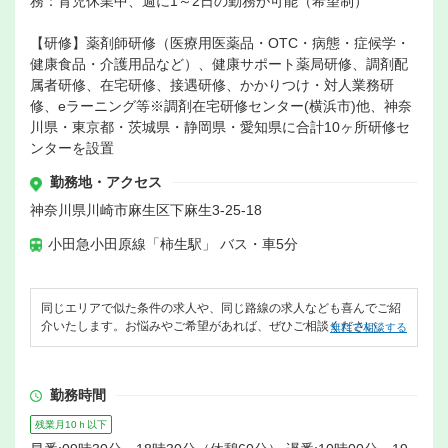
務：育児休業中、週に1～2日の勤務が可能（希望制）
【研修】薬剤師研修（医療用医薬品・OTC・病態・症候学・
健康食品・介護用品など）、健康サポート薬局研修、調剤配
属者研修、在宅研修、接遇研修、かかりつけ・対人業務研
修、eラーニング等※調剤在宅研修センター(横浜市)他、神奈
川県・東京都・茨城県・静岡県・愛知県に合計10ヶ所研修セ
ンターを設置
勤務地・アクセス
神奈川県川崎市麻生区下麻生3-25-18
小田急小田原線「柿生駅」 バス・車5分
同じエリアで似た条件の求人や、同じ路線の求人なども喜んでご紹
介いたします。お悩みやご希望があれば、ぜひご相談ください。
無料で相談する
勤務時間
残業月10ｈ以下