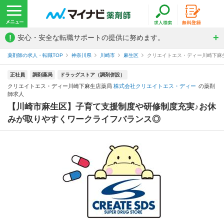
!
安心・安全な転職サポートの提供に努めます。
薬剤師の求人・転職TOP
神奈川県
川崎市
麻生区
クリエイトエス・ディー川崎下麻
正社員
調剤薬局
ドラッグストア（調剤併設）
クリエイトエス・ディー川崎下麻生店薬局
株式会社クリエイトエス・ディー
の薬剤
師求人
【川崎市麻生区】子育て支援制度や研修制度充実♪お休
みが取りやすくワークライフバランス◎