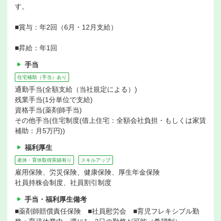
す。
■賞与：年2回（6月・12月支給）
■昇給：年1回
手当
住宅補助（手当）あり
通勤手当(全額支給（当社規定による）)
残業手当(1分単位で支給)
資格手当(薬剤師手当)
その他手当(住宅制度(借上住宅：全額会社負担・もしくは家賃
補助：月5万円))
福利厚生
産休・育休取得実績有り
スキルアップ
雇用保険、労災保険、健康保険、厚生年金保険
社員持株会制度、社員割引制度
手当・福利厚生備考
■薬剤師賠償責任保険 ■社員慰労会 ■育児フレキシブル勤