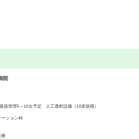
病院
吸器管理5～10台予定 人工透析設備（10床規模）
テーション科
医療