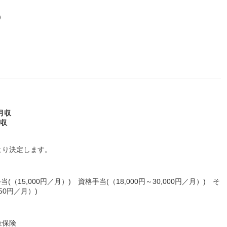
）
月収
年収
より決定します。
(（15,000円／月）) 資格手当(（18,000円～30,000円／月）) そ
50円／月）)
金保険