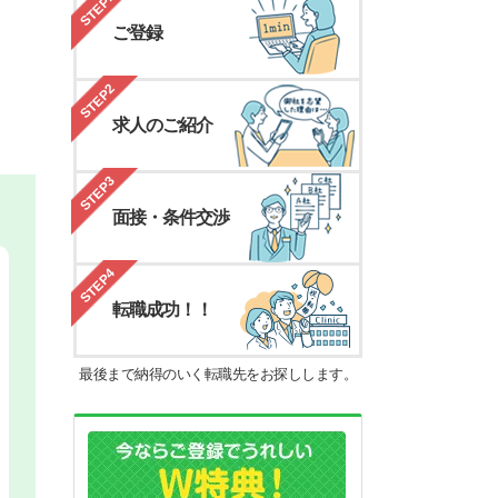
STEP1
ご登録
STEP2
求人のご紹介
STEP3
面接・条件交渉
STEP4
転職成功！！
最後まで納得のいく転職先をお探しします。