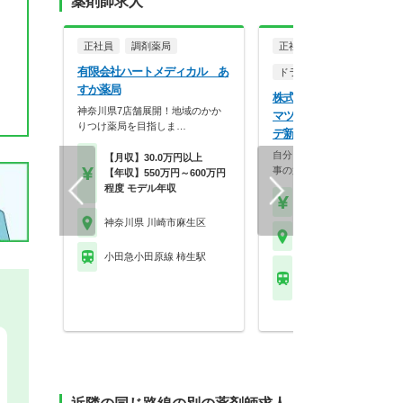
薬剤師求人
正社員
調剤薬局
正社員
調剤薬局
有限会社ハートメディカル あ
ドラッグストア（調剤併設
すか薬局
株式会社マツモトキヨシ 
神奈川県7店舗展開！地域のかか
マツモトキヨシ 小田急ア
りつけ薬局を目指しま…
デ新百合ヶ丘店
自分らしく働く。それが、い
【月収】30.0万円以上
事の第一歩。選択的週…
【年収】550万円～600万円
程度 モデル年収
【年収】458万円～70
神奈川県 川崎市麻生区
神奈川県 川崎市麻生区
小田急小田原線 柿生駅
小田急小田原線 新百合
駅 他