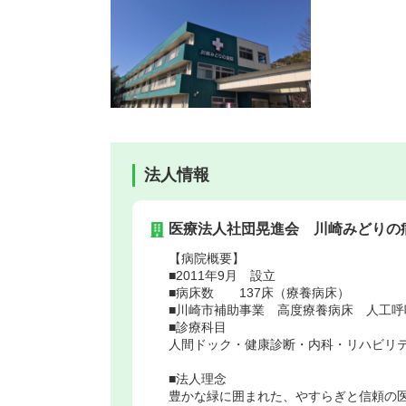
法人情報
医療法人社団晃進会 川崎みどりの
【病院概要】
■2011年9月 設立
■病床数 137床（療養病床）
■川崎市補助事業 高度療養病床 人工呼
■診療科目
人間ドック・健康診断・内科・リハビリ
■法人理念
豊かな緑に囲まれた、やすらぎと信頼の