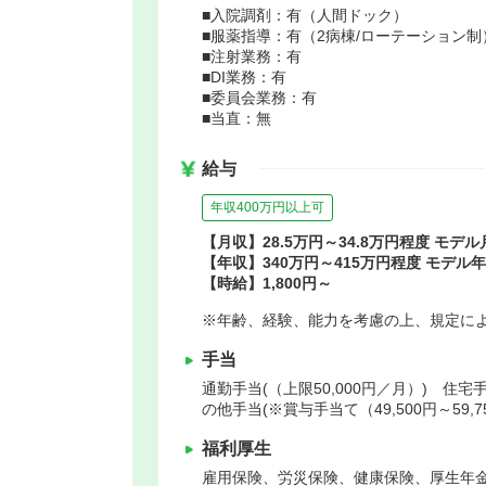
■入院調剤：有（人間ドック）
■服薬指導：有（2病棟/ローテーション制
■注射業務：有
■DI業務：有
■委員会業務：有
■当直：無
給与
年収400万円以上可
【月収】28.5万円～34.8万円程度 モデル
【年収】340万円～415万円程度 モデル
【時給】1,800円～
※年齢、経験、能力を考慮の上、規定に
手当
通勤手当(（上限50,000円／月）) 住宅手当
の他手当(※賞与手当て（49,500円～59,7
福利厚生
雇用保険、労災保険、健康保険、厚生年