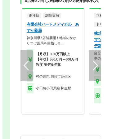
近隣の同じ路線の別の薬剤師求人
正社員
調剤薬局
正社員
調剤薬局
有限会社ハートメディカル あ
ドラッグストア（調剤併設
すか薬局
株式会社マツモトキヨシ 
神奈川県7店舗展開！地域のかか
マツモトキヨシ 小田急ア
りつけ薬局を目指しま…
デ新百合ヶ丘店
自分らしく働く。それが、い
【月収】30.0万円以上
事の第一歩。選択的週…
【年収】550万円～600万円
程度 モデル年収
【年収】458万円～70
神奈川県 川崎市麻生区
神奈川県 川崎市麻生区
小田急小田原線 柿生駅
小田急小田原線 新百合
駅 他