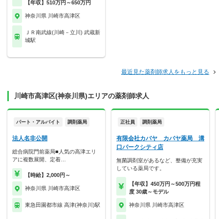
【年収】510万円～650万円
神奈川県 川崎市高津区
ＪＲ南武線(川崎－立川) 武蔵新
城駅
最近見た薬剤師求人をもっと見る
川崎市高津区(神奈川県)エリアの薬剤師求人
パート・アルバイト
調剤薬局
正社員
調剤薬局
法人名非公開
有限会社カバヤ カバヤ薬局 溝
口パークシティ店
総合病院門前薬局■人気の高津エリ
アに複数展開、定着…
無菌調剤室があるなど、整備が充実
している薬局です。
【時給】2,000円～
【年収】450万円～500万円程
神奈川県 川崎市高津区
度 30歳～モデル
東急田園都市線 高津(神奈川)駅
神奈川県 川崎市高津区