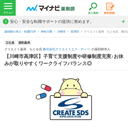
!
安心・安全な転職サポートの提供に努めます。
薬剤師の求人・転職TOP
神奈川県
川崎市
高津区
クリエイト薬局 ちとせ店 株式
正社員
調剤薬局
クリエイト薬局 ちとせ店
株式会社クリエイトエス・ディー
の薬剤師求人
【川崎市高津区】子育て支援制度や研修制度充実♪お休
みが取りやすくワークライフバランス◎