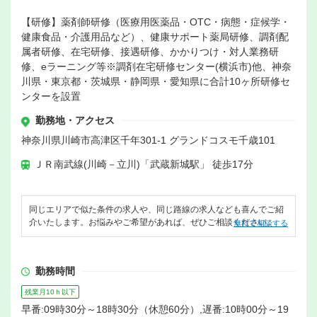
【研修】薬剤師研修（医療用医薬品・OTC・病態・症候学・
健康食品・介護用品など）、健康サポート薬局研修、調剤配
属者研修、在宅研修、接遇研修、かかりつけ・対人業務研
修、eラーニング等※調剤在宅研修センター(横浜市)他、神奈
川県・東京都・茨城県・静岡県・愛知県に合計10ヶ所研修セ
ンターを設置
勤務地・アクセス
神奈川県川崎市高津区千年301-1 グランドコスモ千歳101
ＪＲ南武線(川崎－立川)「武蔵新城駅」 徒歩17分
同じエリアで似た条件の求人や、同じ路線の求人なども喜んでご紹
介いたします。お悩みやご希望があれば、ぜひご相談ください。
無料で相談する
勤務時間
残業月10ｈ以下
早番:09時30分～18時30分（休憩60分）,遅番:10時00分～19