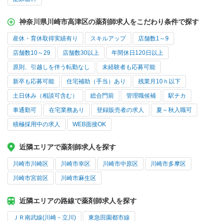
神奈川県川崎市高津区の薬剤師求人をこだわり条件で探す
産休・育休取得実績有り
スキルアップ
店舗数1～9
店舗数10～29
店舗数30以上
年間休日120日以上
原則、引越しを伴う転勤なし
未経験者も応募可能
新卒も応募可能
住宅補助（手当）あり
残業月10ｈ以下
土日休み（相談可含む）
総合門前
管理職候補
駅チカ
車通勤可
在宅業務あり
登録販売者の求人
夏～秋入職可
積極採用中の求人
WEB面接OK
近隣エリアで薬剤師求人を探す
川崎市川崎区
川崎市幸区
川崎市中原区
川崎市多摩区
川崎市宮前区
川崎市麻生区
近隣エリアの路線で薬剤師求人を探す
ＪＲ南武線(川崎－立川)
東急田園都市線