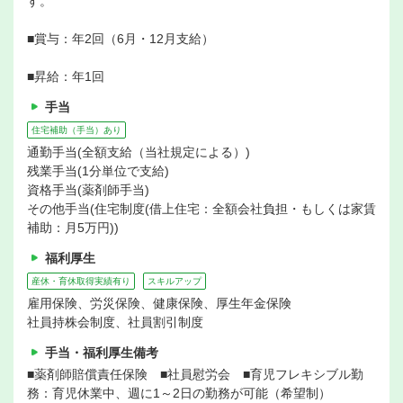
す。
■賞与：年2回（6月・12月支給）
■昇給：年1回
手当
住宅補助（手当）あり
通勤手当(全額支給（当社規定による）)
残業手当(1分単位で支給)
資格手当(薬剤師手当)
その他手当(住宅制度(借上住宅：全額会社負担・もしくは家賃
補助：月5万円))
福利厚生
産休・育休取得実績有り
スキルアップ
雇用保険、労災保険、健康保険、厚生年金保険
社員持株会制度、社員割引制度
手当・福利厚生備考
■薬剤師賠償責任保険 ■社員慰労会 ■育児フレキシブル勤
務：育児休業中、週に1～2日の勤務が可能（希望制）