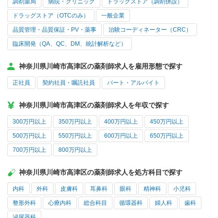
調剤薬局
病院・クリニック
ドラッグストア（調剤併設）
ドラッグストア（OTCのみ）
一般企業
品質管理・品質保証・PV・薬事
治験コーディネーター（CRC）
臨床開発（QA、QC、DM、統計解析など）
神奈川県川崎市高津区の薬剤師求人を雇用形態で探す
正社員
契約社員・嘱託社員
パート・アルバイト
神奈川県川崎市高津区の薬剤師求人を年収で探す
300万円以上
350万円以上
400万円以上
450万円以上
500万円以上
550万円以上
600万円以上
650万円以上
700万円以上
800万円以上
神奈川県川崎市高津区の薬剤師求人を処方科目で探す
内科
外科
皮膚科
耳鼻科
眼科
精神科
小児科
整形外科
心療内科
総合科目
循環器科
婦人科
歯科
泌尿器科