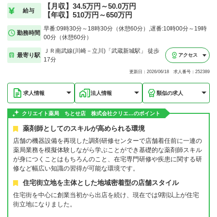
【月収】34.5万円～50.0万円
給与
【年収】510万円～650万円
早番:09時30分～18時30分（休憩60分）,遅番:10時00分～19時
勤務時間
00分（休憩60分）
ＪＲ南武線(川崎－立川)「武蔵新城駅」 徒歩
最寄り駅
アクセス
17分
更新日：2026/06/18 求人番号：252389
求人情報
法人情報
類似の求人
クリエイト薬局 ちとせ店 株式会社クリエ…のポイント
薬剤師としてのスキルが高められる環境
店舗の機器設備を再現した調剤研修センターで店舗着任前に一連の
薬局業務を模擬体験しながら学ぶことができ基礎的な薬剤師スキル
が身につくことはもちろんのこと、在宅専門研修や疾患に関する研
修など幅広い知識の習得が可能な環境です。
住宅街立地を主体とした地域密着型の店舗スタイル
住宅街を中心に創業当初から出店を続け、現在では9割以上が住宅
街立地になりました。