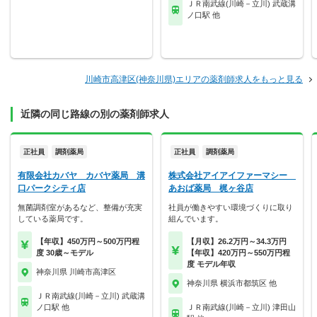
ＪＲ南武線(川崎－立川) 武蔵溝
ノ口駅 他
川崎市高津区(神奈川県)エリアの薬剤師求人をもっと見る
近隣の同じ路線の別の薬剤師求人
正社員
調剤薬局
正社員
調剤薬局
有限会社カバヤ カバヤ薬局 溝
株式会社アイアイファーマシー
口パークシティ店
あおば薬局 梶ヶ谷店
無菌調剤室があるなど、整備が充実
社員が働きやすい環境づくりに取り
している薬局です。
組んでいます。
【年収】450万円～500万円程
【月収】26.2万円～34.3万円
度 30歳～モデル
【年収】420万円～550万円程
度 モデル年収
神奈川県 川崎市高津区
神奈川県 横浜市都筑区 他
ＪＲ南武線(川崎－立川) 武蔵溝
ノ口駅 他
ＪＲ南武線(川崎－立川) 津田山