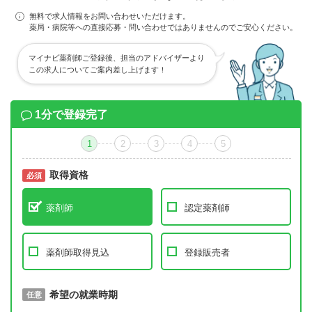
無料で求人情報をお問い合わせいただけます。
薬局・病院等への直接応募・問い合わせではありませんのでご安心ください。
マイナビ薬剤師ご登録後、担当のアドバイザーより
この求人についてご案内差し上げます！
1分で登録完了
1
2
3
4
5
取得資格
必須
必須
薬剤師
認定薬剤師
薬剤師取得見込
登録販売者
取得予定年
希望の就業時期
必須
任意