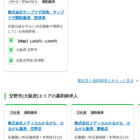
パート・アルバイト
調剤薬局
株式会社サンプラザ加地 サンプ
ラザ調剤薬局 郡津局
京阪沿線を中心に26店舗集中展開を
している地域密着…
【時給】1,850円～2,000円
大阪府 交野市
京阪交野線 郡津駅
最近見た薬剤師求人をもっと見る
交野市(大阪府)エリアの薬剤師求人
正社員
調剤薬局
正社員
調剤薬局
株式会社メディカルかるがも か
株式会社メディカルかるがも か
るがも薬局 交野店
るがも薬局 磐船店
近畿圏に90店舗展開！年間休日123
近畿圏に90店舗展開！年間休日123