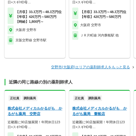
日×スギHD母…
日×スギHD母…
【月収】33.3万円～48.3万円位
【月収】33.3万円～48.3万円位
【年収】420万円～580万円
【年収】420万円～580万円
【時給】1,800円～
大阪府 交野市
大阪府 交野市
ＪＲ片町線 河内磐船駅 他
京阪交野線 交野市駅
交野市(大阪府)エリアの薬剤師求人をもっと見る
近隣の同じ路線の別の薬剤師求人
正社員
調剤薬局
正社員
調剤薬局
株式会社メディカルかるがも か
株式会社メディカルかるがも か
るがも薬局 交野店
るがも薬局 磐船店
近畿圏に90店舗展開！年間休日123
近畿圏に90店舗展開！年間休日123
日×スギHD母…
日×スギHD母…