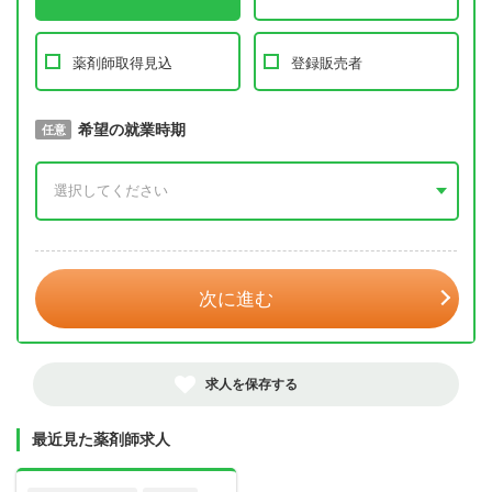
薬剤師取得見込
登録販売者
取得予定年
希望の就業時期
必須
任意
年 3月
次に進む
求人を保存する
最近見た薬剤師求人