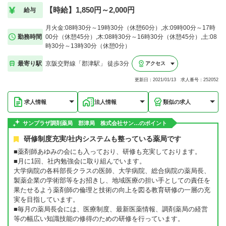
【時給】1,850円～2,000円
給与
月火金:08時30分～19時30分（休憩60分）,水:09時00分～17時
勤務時間
00分（休憩45分）,木:08時30分～16時30分（休憩45分）,土:08
時30分～13時30分（休憩0分）
最寄り駅
京阪交野線「郡津駅」 徒歩3分
アクセス
更新日：2021/01/13 求人番号：252052
求人情報
法人情報
類似の求人
サンプラザ調剤薬局 郡津局 株式会社サン…のポイント
研修制度充実/社内システムも整っている薬局です
■薬剤師あゆみの会にも入っており、研修も充実しております。
■月に1回、社内勉強会に取り組んでいます。
大学病院の各科部長クラスの医師、大学病院、総合病院の薬局長、
製薬企業の学術部等をお招きし、地域医療の担い手としての責任を
果たせるよう薬剤師の倫理と技術の向上を図る教育研修の一層の充
実を目指しています。
■毎月の薬局長会には、医療制度、最新医薬情報、調剤薬局の経営
等の幅広い知識技能の修得のための研修を行っています。