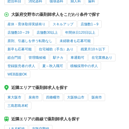
総合科目
消化器科
循環器科
婦人科
歯科
大阪府交野市の薬剤師求人をこだわり条件で探す
産休・育休取得実績有り
スキルアップ
店舗数1～9
店舗数10～29
店舗数30以上
年間休日120日以上
原則、引越しを伴う転勤なし
未経験者も応募可能
新卒も応募可能
住宅補助（手当）あり
残業月10ｈ以下
総合門前
管理職候補
駅チカ
車通勤可
在宅業務あり
登録販売者の求人
夏～秋入職可
積極採用中の求人
WEB面接OK
近隣エリアで薬剤師求人を探す
東大阪市
泉南市
四條畷市
大阪狭山市
阪南市
三島郡島本町
近隣エリアの路線で薬剤師求人を探す
ＪＲ片町線
京阪交野線