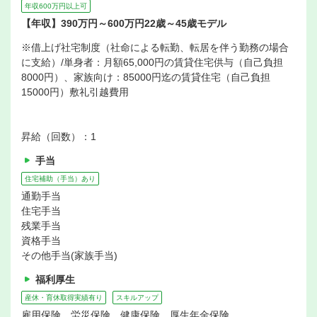
年収600万円以上可
【年収】390万円～600万円22歳～45歳モデル
※借上げ社宅制度（社命による転勤、転居を伴う勤務の場合
に支給）/単身者：月額65,000円の賃貸住宅供与（自己負担
8000円）、家族向け：85000円迄の賃貸住宅（自己負担
15000円）敷礼引越費用
昇給（回数）：1
手当
住宅補助（手当）あり
通勤手当
住宅手当
残業手当
資格手当
その他手当(家族手当)
福利厚生
産休・育休取得実績有り
スキルアップ
雇用保険、労災保険、健康保険、厚生年金保険