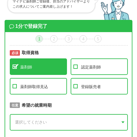
マイナビ薬剤師ご登録後、担当のアドバイザーより
この求人についてご案内差し上げます！
1分で登録完了
1
2
3
4
5
取得資格
必須
必須
薬剤師
認定薬剤師
薬剤師取得見込
登録販売者
取得予定年
希望の就業時期
必須
任意
年 3月