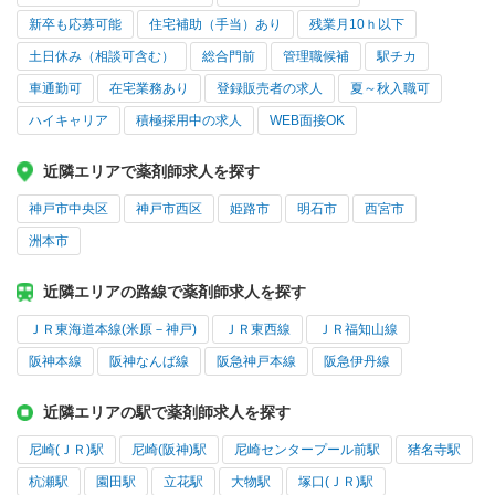
新卒も応募可能
住宅補助（手当）あり
残業月10ｈ以下
土日休み（相談可含む）
総合門前
管理職候補
駅チカ
車通勤可
在宅業務あり
登録販売者の求人
夏～秋入職可
ハイキャリア
積極採用中の求人
WEB面接OK
近隣エリアで薬剤師求人を探す
神戸市中央区
神戸市西区
姫路市
明石市
西宮市
洲本市
近隣エリアの路線で薬剤師求人を探す
ＪＲ東海道本線(米原－神戸)
ＪＲ東西線
ＪＲ福知山線
阪神本線
阪神なんば線
阪急神戸本線
阪急伊丹線
近隣エリアの駅で薬剤師求人を探す
尼崎(ＪＲ)駅
尼崎(阪神)駅
尼崎センタープール前駅
猪名寺駅
杭瀬駅
園田駅
立花駅
大物駅
塚口(ＪＲ)駅