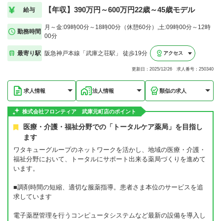
【年収】390万円～600万円22歳～45歳モデル
給与
月～金:09時00分～18時00分（休憩60分）,土:09時00分～12時
勤務時間
00分
最寄り駅
阪急神戸本線「武庫之荘駅」 徒歩19分
アクセス
更新日：2025/12/26 求人番号：250340
求人情報
法人情報
類似の求人
株式会社フロンティア 武庫元町店のポイント
医療・介護・福祉分野での「トータルケア薬局」を目指し
ます
ワタキューグループのネットワークを活かし、地域の医療・介護・
福祉分野において、トータルにサポート出来る薬局づくりを進めて
います。
■調剤時間の短縮、適切な服薬指導。患者さま本位のサービスを追
求しています
電子薬歴管理を行うコンピュータシステムなど最新の設備を導入し