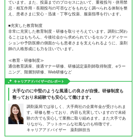
ています。また、投薬までのプロセスにおいて、重複投与・併用禁
忌・相互作用・長期投与の可否などをもれなく調べられる体制を整
え、患者さまに安心・迅速・丁寧な投薬、服薬指導を行います。
■充実した教育制度
非常に充実した教育制度・研修を取りそろえています。調剤に関わ
ることはもちろん、今後社会から求められているセルフメディケー
ションや予防医療の側面からも患者さまを支えられるように、薬剤
師の人格形成にも力を注いでいます。
≪教育・研修制度≫
通信教育講座、接遇マナー研修、研修認定薬剤師取得制度、eラー
ニング、階層別研修、Web研修など
キャリアアドバイザーのレポート
大手なのに中堅のような風通しの良さが自慢。研修制度も
整っており未経験でも安心して働けます。
調剤薬局では珍しく、大手商社の企業年金が受けられま
す。研修も整っており、内容も充実していますので未経
験の方でも安心して業務に取り組めます。また大手であ
りながら、アットホームな社風なのも特徴です。
キャリアアドバイザー 薬剤師担当