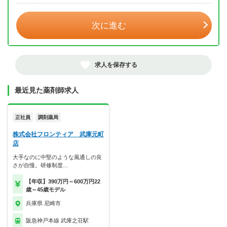
次に進む
求人を保存する
最近見た薬剤師求人
正社員
調剤薬局
株式会社フロンティア 武庫元町
店
大手なのに中堅のような風通しの良
さが自慢。研修制度…
【年収】390万円～600万円22
歳～45歳モデル
兵庫県 尼崎市
阪急神戸本線 武庫之荘駅