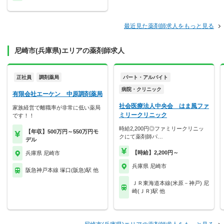
最近見た薬剤師求人をもっと見る
尼崎市(兵庫県)エリアの薬剤師求人
正社員
調剤薬局
パート・アルバイト
病院・クリニック
有限会社エーケン 中原調剤薬局
社会医療法人中央会 はま風ファ
家族経営で離職率が非常に低い薬局
ミリークリニック
です！！
時給2,200円◎ファミリークリニッ
【年収】500万円～550万円モ
クにて薬剤師パ…
デル
【時給】2,200円～
兵庫県 尼崎市
兵庫県 尼崎市
阪急神戸本線 塚口(阪急)駅 他
ＪＲ東海道本線(米原－神戸) 尼
崎(ＪＲ)駅 他