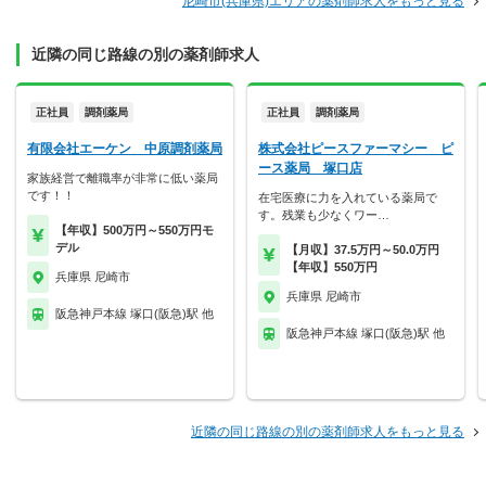
尼崎市(兵庫県)エリアの薬剤師求人をもっと見る
近隣の同じ路線の別の薬剤師求人
正社員
調剤薬局
正社員
調剤薬局
有限会社エーケン 中原調剤薬局
株式会社ピースファーマシー ピ
ース薬局 塚口店
家族経営で離職率が非常に低い薬局
です！！
在宅医療に力を入れている薬局で
す。残業も少なくワー…
【年収】500万円～550万円モ
デル
【月収】37.5万円～50.0万円
【年収】550万円
兵庫県 尼崎市
兵庫県 尼崎市
阪急神戸本線 塚口(阪急)駅 他
阪急神戸本線 塚口(阪急)駅 他
近隣の同じ路線の別の薬剤師求人をもっと見る