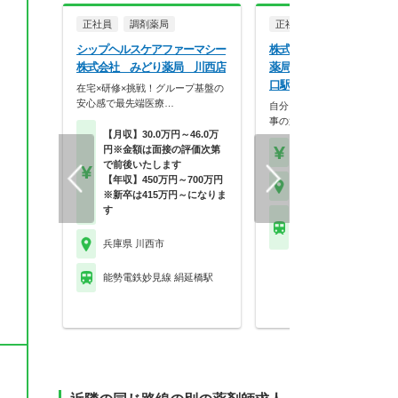
正社員
調剤薬局
正社員
調剤薬局
シップヘルスケアファーマシー
株式会社マツモトキヨシ 
株式会社 みどり薬局 川西店
薬局 マツモトキヨシ 川西
口駅前店
在宅×研修×挑戦！グループ基盤の
安心感で最先端医療…
自分らしく働く。それが、い
事の第一歩。選択的週…
【月収】30.0万円～46.0万
円※金額は面接の評価次第
【年収】458万円～70
で前後いたします
【年収】450万円～700万円
兵庫県 川西市
※新卒は415万円～になりま
す
阪急宝塚本線 川西能勢
他
兵庫県 川西市
能勢電鉄妙見線 絹延橋駅