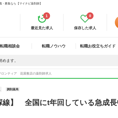
転職・募集なら【マイナビ薬剤師】
1
0
最近見た求人
保存した求人
転職相談会
転職ノウハウ
転職お役立ちガイド
努めます。
フロンティア 花屋敷店の薬剤師求人
員
調剤薬局
塚線】 全国にt年回している急成長