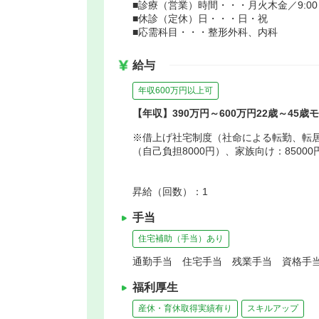
■診療（営業）時間・・・月火木金／9:00～19
■休診（定休）日・・・日・祝
■応需科目・・・整形外科、内科
給与
年収600万円以上可
【年収】390万円～600万円22歳～45歳
※借上げ社宅制度（社命による転勤、転居を
（自己負担8000円）、家族向け：8500
昇給（回数）：1
手当
住宅補助（手当）あり
通勤手当 住宅手当 残業手当 資格手当
福利厚生
産休・育休取得実績有り
スキルアップ