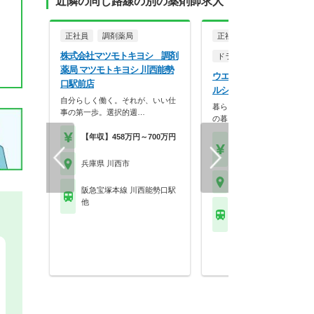
近隣の同じ路線の別の薬剤師求人
正社員
調剤薬局
正社員
株式会社マツモトキヨシ 調剤
ドラッグストア（調剤併設
薬局 マツモトキヨシ 川西能勢
ウエルシア薬局株式会社 
口駅前店
ルシアアステ川西店
自分らしく働く。それが、いい仕
暮らしを支える仕事だから、
事の第一歩。選択的週…
の暮らしも大切に。業…
【年収】458万円～700万円
【月収】33.5万円
【年収】515万円～65
兵庫県 川西市
兵庫県 川西市
阪急宝塚本線 川西能勢口駅
他
阪急宝塚本線 川西能勢
他