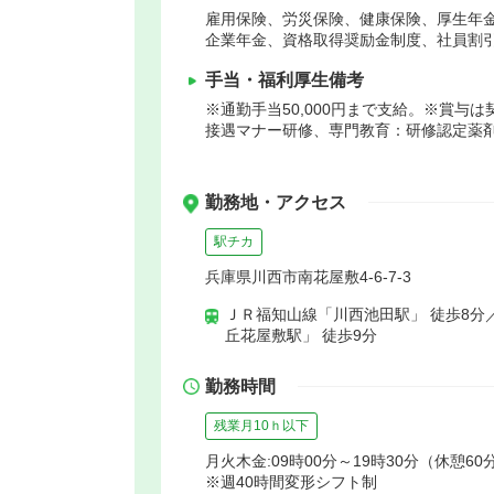
雇用保険、労災保険、健康保険、厚生年
企業年金、資格取得奨励金制度、社員割
手当・福利厚生備考
※通勤手当50,000円まで支給。※賞
接遇マナー研修、専門教育：研修認定薬剤
勤務地・アクセス
駅チカ
兵庫県川西市南花屋敷4-6-7-3
ＪＲ福知山線「川西池田駅」 徒歩8分
丘花屋敷駅」 徒歩9分
勤務時間
残業月10ｈ以下
月火木金:09時00分～19時30分（休憩60分
※週40時間変形シフト制