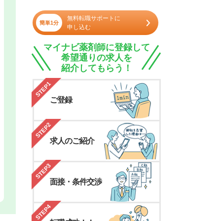
無料転職サポートに
簡単1分
申し込む
マイナビ薬剤師に登録して
希望通りの求人を
紹介してもらう！
STEP1
ご登録
STEP2
求人のご紹介
STEP3
面接・条件交渉
STEP4