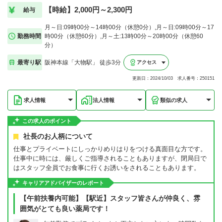
【時給】2,000円～2,300円
給与
月～日:09時00分～14時00分（休憩0分）,月～日:09時00分～17
勤務時間
時00分（休憩60分）,月～土:13時00分～20時00分（休憩60
分）
最寄り駅
阪神本線「大物駅」 徒歩3分
アクセス
更新日：2024/10/03 求人番号：250151
求人情報
法人情報
類似の求人
この求人のポイント
社長のお人柄について
仕事とプライベートにしっかりめりはりをつける真面目な方です。
仕事中に時には、厳しくご指導されることもありますが、閉局日で
はスタッフ全員でお食事に行くお誘いをされることもあります。
キャリアアドバイザーのレポート
【午前扶養内可能】【駅近】スタッフ皆さんが仲良く、雰
囲気がとても良い薬局です！