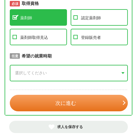
取得資格
必須
必須
薬剤師
認定薬剤師
薬剤師取得見込
登録販売者
取得予定年
希望の就業時期
必須
任意
年 3月
次に進む
求人を保存する