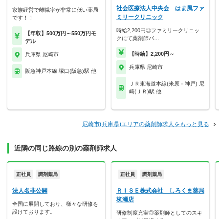
社会医療法人中央会 はま風ファ
家族経営で離職率が非常に低い薬局
ミリークリニック
です！！
時給2,200円◎ファミリークリニッ
【年収】500万円～550万円モ
クにて薬剤師パ…
デル
【時給】2,200円～
兵庫県 尼崎市
兵庫県 尼崎市
阪急神戸本線 塚口(阪急)駅 他
ＪＲ東海道本線(米原－神戸) 尼
崎(ＪＲ)駅 他
尼崎市(兵庫県)エリアの薬剤師求人をもっと見る
近隣の同じ路線の別の薬剤師求人
正社員
調剤薬局
正社員
調剤薬局
法人名非公開
ＲＩＳＥ株式会社 しろくま薬局
杭瀬店
全国に展開しており、様々な研修を
設けております。
研修制度充実◎薬剤師としてのスキ