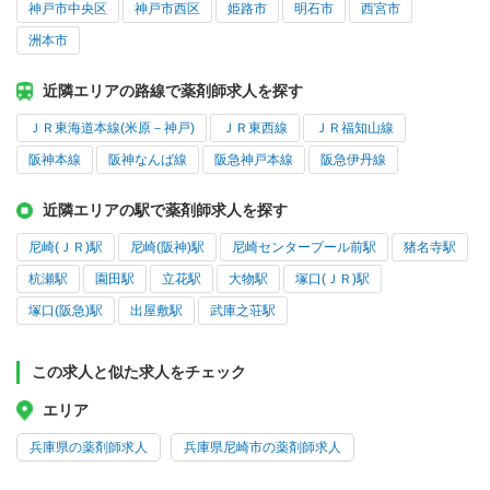
神戸市中央区
神戸市西区
姫路市
明石市
西宮市
洲本市
近隣エリアの路線で薬剤師求人を探す
ＪＲ東海道本線(米原－神戸)
ＪＲ東西線
ＪＲ福知山線
阪神本線
阪神なんば線
阪急神戸本線
阪急伊丹線
近隣エリアの駅で薬剤師求人を探す
尼崎(ＪＲ)駅
尼崎(阪神)駅
尼崎センタープール前駅
猪名寺駅
杭瀬駅
園田駅
立花駅
大物駅
塚口(ＪＲ)駅
塚口(阪急)駅
出屋敷駅
武庫之荘駅
この求人と似た求人をチェック
エリア
兵庫県の薬剤師求人
兵庫県尼崎市の薬剤師求人