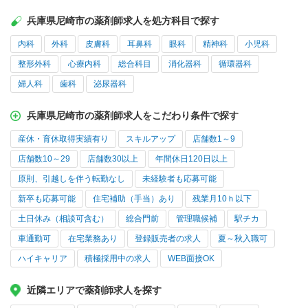
兵庫県尼崎市の薬剤師求人を処方科目で探す
内科
外科
皮膚科
耳鼻科
眼科
精神科
小児科
整形外科
心療内科
総合科目
消化器科
循環器科
婦人科
歯科
泌尿器科
兵庫県尼崎市の薬剤師求人をこだわり条件で探す
産休・育休取得実績有り
スキルアップ
店舗数1～9
店舗数10～29
店舗数30以上
年間休日120日以上
原則、引越しを伴う転勤なし
未経験者も応募可能
新卒も応募可能
住宅補助（手当）あり
残業月10ｈ以下
土日休み（相談可含む）
総合門前
管理職候補
駅チカ
車通勤可
在宅業務あり
登録販売者の求人
夏～秋入職可
ハイキャリア
積極採用中の求人
WEB面接OK
近隣エリアで薬剤師求人を探す