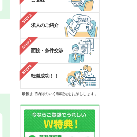
STEP2
求人のご紹介
STEP3
面接・条件交渉
STEP4
転職成功！！
最後まで納得のいく転職先をお探しします。