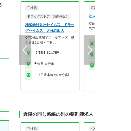
る
正社員
正社員
調剤薬局
法人名非公開
ドラッグストア（調剤併設）
総合科目を応需している365
株式会社九州セイムス ドラッ
業の店舗です。
グセイムス 大分岩田店
…
OTC併設店舗でスキルアップ！完
全週休2日制・年収…
【年収】500万円～72
【月収】30.1万円
大分県 大分市
大分県 大分市
※お問い合わせくださ
ＪＲ日豊本線 牧(大分)駅
近隣の同じ路線の別の薬剤師求人
正社員
パート・アルバイト