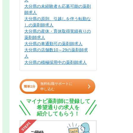
人
大分県の未経験者も応募可能の薬剤
師求人
大分県の原則、引越しを伴う転勤な
しの薬剤師求人
大分県の産休・育休取得実績有りの
薬剤師求人
大分県の車通勤可の薬剤師求人
大分県の店舗数10～29の薬剤師求
人
大分県の積極採用中の薬剤師求人
無料転職サポートに
簡単1分
申し込む
マイナビ薬剤師に登録して
希望通りの求人を
紹介してもらう！
STEP1
ご登録