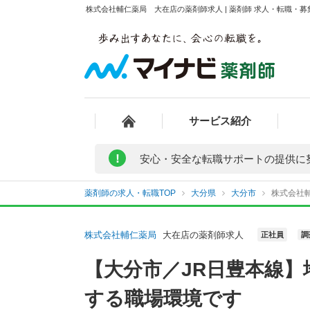
株式会社輔仁薬局 大在店の薬剤師求人 | 薬剤師 求人・転職・
サービス紹介
!
安心・安全な転職サポートの提供に
薬剤師の求人・転職TOP
大分県
大分市
株式会社
株式会社輔仁薬局
大在店の薬剤師求人
正社員
調
【大分市／JR日豊本線
する職場環境です