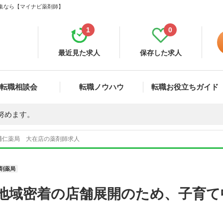
募集なら【マイナビ薬剤師】
1
0
最近見た求人
保存した求人
転職相談会
転職ノウハウ
転職お役立ちガイド
努めます。
輔仁薬局 大在店の薬剤師求人
剤薬局
】地域密着の店舗展開のため、子育て