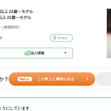
円以上 22歳～モデル
以上 22歳～モデル
分（休憩60分）
分
アクセス
法人情報
か？
この求人に興味がある
簡単1分
ようにしています