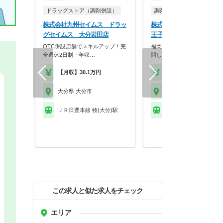
ドラッグストア（調剤併設）
調剤薬局
株式会社九州セイムス ドラッ
株式会社大賀薬局 大賀薬
グセイムス 大分岩田店
王子店
OTC併設店舗でスキルアップ！完
福岡を拠点に九州でドミナン
全週休2日制・年収…
開している大手調剤・…
【月収】30.1万円
【時給】2,500円～
大分県 大分市
大分県 大分市
ＪＲ日豊本線 牧(大分)駅
ＪＲ日豊本線 大分駅 
この求人と似た求人をチェック
エリア