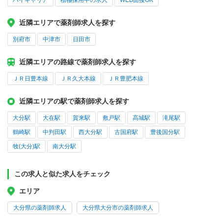
ハイキャリア
積極採用中の求人
WEB面接OK
近隣エリアで薬剤師求人を探す
別府市
中津市
日田市
近隣エリアの路線で薬剤師求人を探す
ＪＲ日豊本線
ＪＲ久大本線
ＪＲ豊肥本線
近隣エリアの駅で薬剤師求人を探す
大分駅
大在駅
賀来駅
敷戸駅
高城駅
滝尾駅
鶴崎駅
中判田駅
西大分駅
古国府駅
豊後国分駅
牧(大分)駅
南大分駅
この求人と似た求人をチェック
エリア
大分県の薬剤師求人
大分県大分市の薬剤師求人