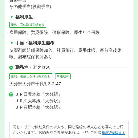
資格手当
その他手当(役職手当)
福利厚生
産休・育休取得実績有り
雇用保険、労災保険、健康保険、厚生年金保険
手当・福利厚生備考
※薬剤師賠償保険加入、社員旅行、慶弔休暇、産前産後休
暇、湯布院保養所あり
勤務地・アクセス
原則、引越しを伴う転勤なし
車通勤可
大分県大分市千代町3-2-47
ＪＲ日豊本線「大分駅」
ＪＲ久大本線「大分駅」
ＪＲ豊肥本線「大分駅」
同じエリアで似た条件の求人や、同じ路線の求人なども喜んでご紹
介いたします。お悩みやご希望があれば、ぜひご相談ください。
無料で相談する