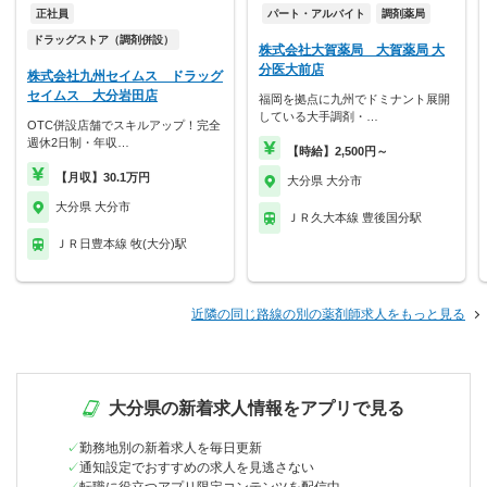
正社員
パート・アルバイト
調剤薬局
ドラッグストア（調剤併設）
株式会社大賀薬局 大賀薬局 大
分医大前店
株式会社九州セイムス ドラッグ
セイムス 大分岩田店
福岡を拠点に九州でドミナント展開
している大手調剤・…
OTC併設店舗でスキルアップ！完全
週休2日制・年収…
【時給】2,500円～
【月収】30.1万円
大分県 大分市
大分県 大分市
ＪＲ久大本線 豊後国分駅
ＪＲ日豊本線 牧(大分)駅
近隣の同じ路線の別の薬剤師求人をもっと見る
大分県の新着求人情報をアプリで見る
勤務地別の新着求人を毎日更新
通知設定でおすすめの求人を見逃さない