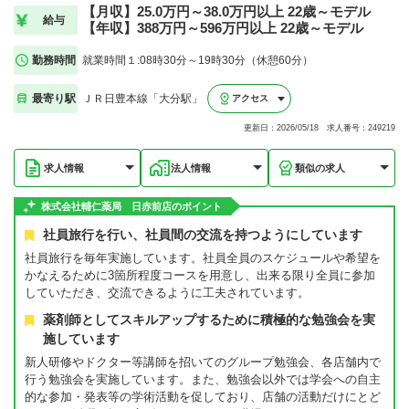
【月収】25.0万円～38.0万円以上 22歳～モデル
給与
【年収】388万円～596万円以上 22歳～モデル
勤務時間
就業時間１:08時30分～19時30分（休憩60分）
最寄り駅
ＪＲ日豊本線「大分駅」
アクセス
更新日：2026/05/18 求人番号：249219
求人情報
法人情報
類似の求人
株式会社輔仁薬局 日赤前店のポイント
社員旅行を行い、社員間の交流を持つようにしています
社員旅行を毎年実施しています。社員全員のスケジュールや希望を
かなえるために3箇所程度コースを用意し、出来る限り全員に参加
していただき、交流できるように工夫されています。
薬剤師としてスキルアップするために積極的な勉強会を実
施しています
新人研修やドクター等講師を招いてのグループ勉強会、各店舗内で
行う勉強会を実施しています。また、勉強会以外では学会への自主
的な参加・発表等の学術活動を促しており、店舗の活動だけにとど