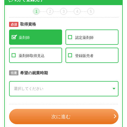
1
2
3
4
5
取得資格
必須
必須
薬剤師
認定薬剤師
薬剤師取得見込
登録販売者
取得予定年
希望の就業時期
必須
任意
年 3月
次に進む