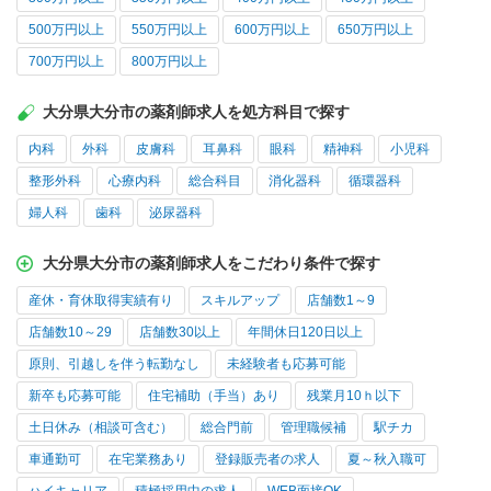
500万円以上
550万円以上
600万円以上
650万円以上
700万円以上
800万円以上
大分県大分市の薬剤師求人を処方科目で探す
内科
外科
皮膚科
耳鼻科
眼科
精神科
小児科
整形外科
心療内科
総合科目
消化器科
循環器科
婦人科
歯科
泌尿器科
大分県大分市の薬剤師求人をこだわり条件で探す
産休・育休取得実績有り
スキルアップ
店舗数1～9
店舗数10～29
店舗数30以上
年間休日120日以上
原則、引越しを伴う転勤なし
未経験者も応募可能
新卒も応募可能
住宅補助（手当）あり
残業月10ｈ以下
土日休み（相談可含む）
総合門前
管理職候補
駅チカ
車通勤可
在宅業務あり
登録販売者の求人
夏～秋入職可