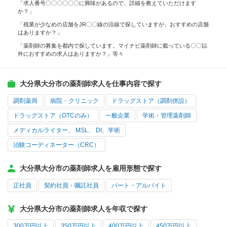
「求人番号〇〇〇〇〇〇に興味があるので、詳細を教えていただけます
か？」
「残業が少なめの店舗をJR〇〇線の沿線で探していますが、おすすめの店舗
はありますか？」
「薬剤師の募集を都内で探しています。マイナビ薬剤師に載っている〇〇以
外におすすめの求人はありますか？」等々
大分県大分市の薬剤師求人を仕事内容で探す
調剤薬局
病院・クリニック
ドラッグストア（調剤併設）
ドラッグストア（OTCのみ）
一般企業
学術・管理薬剤師
メディカルライター、 MSL、 DI、学術
治験コーディネーター（CRC）
大分県大分市の薬剤師求人を雇用形態で探す
正社員
契約社員・嘱託社員
パート・アルバイト
大分県大分市の薬剤師求人を年収で探す
300万円以上
350万円以上
400万円以上
450万円以上