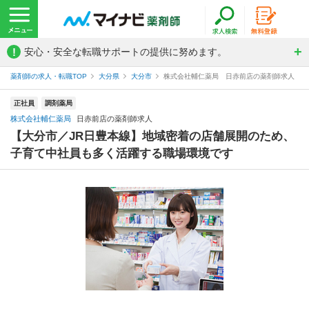
!
安心・安全な転職サポートの提供に努めます。
薬剤師の求人・転職TOP
大分県
大分市
株式会社輔仁薬局 日赤前店の薬剤師求人
正社員
調剤薬局
株式会社輔仁薬局
日赤前店の薬剤師求人
【大分市／JR日豊本線】地域密着の店舗展開のため、
子育て中社員も多く活躍する職場環境です