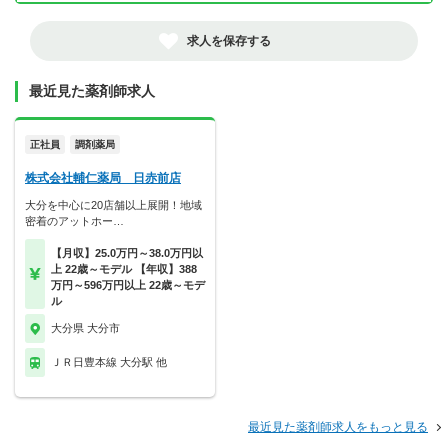
求人を保存する
最近見た薬剤師求人
正社員
調剤薬局
株式会社輔仁薬局 日赤前店
大分を中心に20店舗以上展開！地域
密着のアットホー…
【月収】25.0万円～38.0万円以
上 22歳～モデル 【年収】388
万円～596万円以上 22歳～モデ
ル
大分県 大分市
ＪＲ日豊本線 大分駅 他
最近見た薬剤師求人をもっと見る