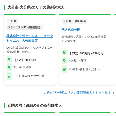
大分市(大分県)エリアの薬剤師求人
正社員
正社員
調剤薬局
ドラッグストア（調剤併設）
法人名非公開
株式会社九州セイムス ドラッグ
総合科目を応需している365日営業
セイムス 大分岩田店
の店舗です。
…
OTC併設店舗でスキルアップ！完全
週休2日制・年収…
【年収】500万円～720万円
【月収】30.1万円
大分県 大分市
大分県 大分市
※お問い合わせください
ＪＲ日豊本線 牧(大分)駅
大分市(大分県)エリアの薬剤師求人をもっと見る
近隣の同じ路線の別の薬剤師求人