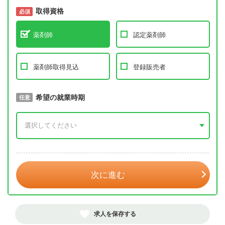
取得資格
必須
必須
薬剤師
認定薬剤師
薬剤師取得見込
登録販売者
取得予定年
希望の就業時期
必須
任意
年 3月
次に進む
求人を保存する