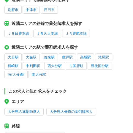
別府市
中津市
日田市
近隣エリアの路線で薬剤師求人を探す
ＪＲ日豊本線
ＪＲ久大本線
ＪＲ豊肥本線
近隣エリアの駅で薬剤師求人を探す
大分駅
大在駅
賀来駅
敷戸駅
高城駅
滝尾駅
鶴崎駅
中判田駅
西大分駅
古国府駅
豊後国分駅
牧(大分)駅
南大分駅
この求人と似た求人をチェック
エリア
大分県の薬剤師求人
大分県大分市の薬剤師求人
路線