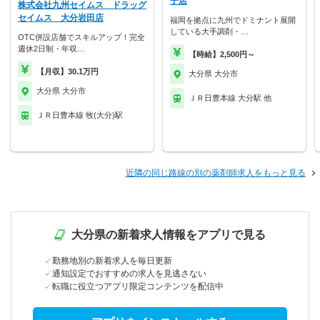
子店
株式会社九州セイムス ドラッグ
セイムス 大分岩田店
福岡を拠点に九州でドミナント展開
している大手調剤・…
OTC併設店舗でスキルアップ！完全
週休2日制・年収…
【時給】2,500円～
【月収】30.1万円
大分県 大分市
大分県 大分市
ＪＲ日豊本線 大分駅 他
ＪＲ日豊本線 牧(大分)駅
近隣の同じ路線の別の薬剤師求人をもっと見る
大分県の新着求人情報をアプリで見る
勤務地別の新着求人を毎日更新
通知設定でおすすめの求人を見逃さない
転職に役立つアプリ限定コンテンツを配信中