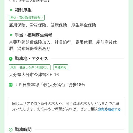
その他手当(役職手当)
福利厚生
産休・育休取得実績有り
雇用保険、労災保険、健康保険、厚生年金保険
手当・福利厚生備考
※薬剤師賠償保険加入、社員旅行、慶弔休暇、産前産後休
暇、湯布院保養所あり
勤務地・アクセス
原則、引越しを伴う転勤なし
車通勤可
大分県大分市今津留3-6-16
ＪＲ日豊本線「牧(大分)駅」 徒歩18分
同じエリアで似た条件の求人や、同じ路線の求人なども喜んでご紹
介いたします。お悩みやご希望があれば、ぜひご相談ください。
無料で相談する
勤務時間