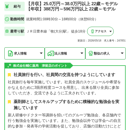
【月収】25.0万円～38.0万円以上 22歳～モデル
給与
【年収】388万円～596万円以上 22歳～モデル
勤務時間
就業時間1:08時30分～18時00分（休憩60分）
最寄り駅
ＪＲ日豊本線「牧(大分)駅」 徒歩18分
アクセス
更新日：2026/05/18 求人番号：247851
求人情報
法人情報
類似の求人
株式会社輔仁薬局 津留店のポイント
社員旅行を行い、社員間の交流を持つようにしています
社員旅行を毎年実施しています。社員全員のスケジュールや希望を
かなえるために3箇所程度コースを用意し、出来る限り全員に参加
していただき、交流できるように工夫されています。
薬剤師としてスキルアップするために積極的な勉強会を実
施しています
新人研修やドクター等講師を招いてのグループ勉強会、各店舗内で
行う勉強会を実施しています。また、勉強会以外では学会への自主
的な参加・発表等の学術活動を促しており、店舗の活動だけにとど