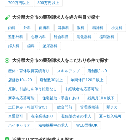
700万円以上
800万円以上
大分県大分市の薬剤師求人を処方科目で探す
内科
外科
皮膚科
耳鼻科
眼科
精神科
小児科
整形外科
心療内科
総合科目
消化器科
循環器科
婦人科
歯科
泌尿器科
大分県大分市の薬剤師求人をこだわり条件で探す
産休・育休取得実績有り
スキルアップ
店舗数1～9
店舗数10～29
店舗数30以上
年間休日120日以上
原則、引越しを伴う転勤なし
未経験者も応募可能
新卒も応募可能
住宅補助（手当）あり
残業月10ｈ以下
土日休み（相談可含む）
総合門前
管理職候補
駅チカ
車通勤可
在宅業務あり
登録販売者の求人
夏～秋入職可
ハイキャリア
積極採用中の求人
WEB面接OK
近隣エリアで薬剤師求人を探す