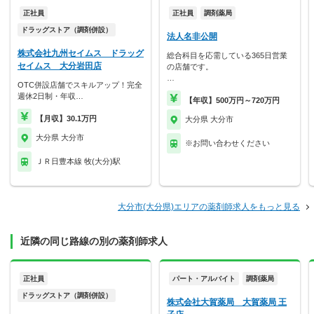
正社員
正社員
調剤薬局
ドラッグストア（調剤併設）
法人名非公開
株式会社九州セイムス ドラッグ
総合科目を応需している365日営業
セイムス 大分岩田店
の店舗です。
…
OTC併設店舗でスキルアップ！完全
週休2日制・年収…
【年収】500万円～720万円
【月収】30.1万円
大分県 大分市
大分県 大分市
※お問い合わせください
ＪＲ日豊本線 牧(大分)駅
大分市(大分県)エリアの薬剤師求人をもっと見る
近隣の同じ路線の別の薬剤師求人
正社員
パート・アルバイト
調剤薬局
ドラッグストア（調剤併設）
株式会社大賀薬局 大賀薬局 王