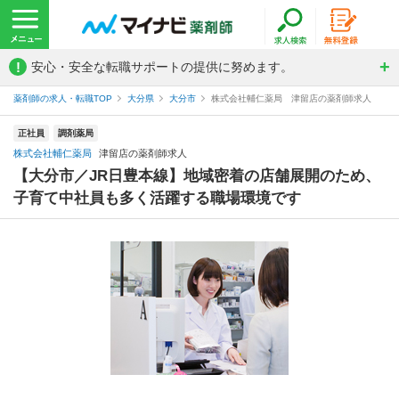
!
安心・安全な転職サポートの提供に努めます。
薬剤師の求人・転職TOP
大分県
大分市
株式会社輔仁薬局 津留店の薬剤師求人
正社員
調剤薬局
株式会社輔仁薬局
津留店の薬剤師求人
【大分市／JR日豊本線】地域密着の店舗展開のため、
子育て中社員も多く活躍する職場環境です