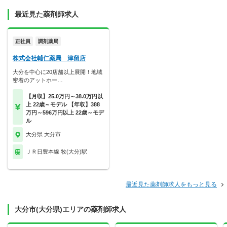
最近見た薬剤師求人
正社員
調剤薬局
株式会社輔仁薬局 津留店
大分を中心に20店舗以上展開！地域
密着のアットホー…
【月収】25.0万円～38.0万円以
上 22歳～モデル 【年収】388
万円～596万円以上 22歳～モデ
ル
大分県 大分市
ＪＲ日豊本線 牧(大分)駅
最近見た薬剤師求人をもっと見る
大分市(大分県)エリアの薬剤師求人