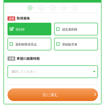
1
2
3
4
5
取得資格
必須
必須
薬剤師
認定薬剤師
薬剤師取得見込
登録販売者
取得予定年
希望の就業時期
必須
任意
年 3月
次に進む