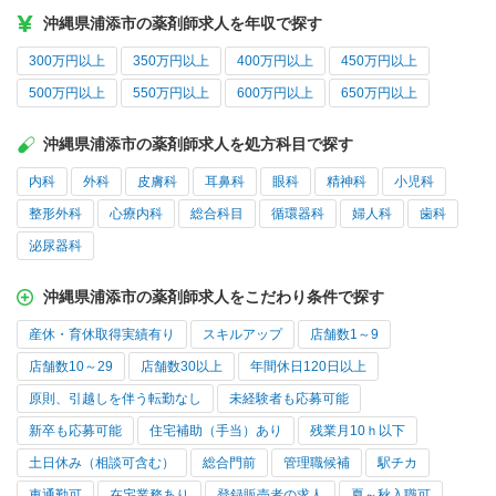
沖縄県浦添市の薬剤師求人を年収で探す
300万円以上
350万円以上
400万円以上
450万円以上
500万円以上
550万円以上
600万円以上
650万円以上
沖縄県浦添市の薬剤師求人を処方科目で探す
内科
外科
皮膚科
耳鼻科
眼科
精神科
小児科
整形外科
心療内科
総合科目
循環器科
婦人科
歯科
泌尿器科
沖縄県浦添市の薬剤師求人をこだわり条件で探す
産休・育休取得実績有り
スキルアップ
店舗数1～9
店舗数10～29
店舗数30以上
年間休日120日以上
原則、引越しを伴う転勤なし
未経験者も応募可能
新卒も応募可能
住宅補助（手当）あり
残業月10ｈ以下
土日休み（相談可含む）
総合門前
管理職候補
駅チカ
車通勤可
在宅業務あり
登録販売者の求人
夏～秋入職可