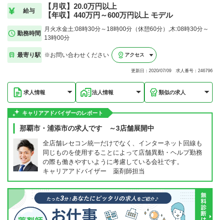
【月収】20.0万円以上
給与
【年収】440万円～600万円以上 モデル
月火水金土:08時30分～18時00分（休憩60分）,木:08時30分～
勤務時間
13時00分
最寄り駅
※お問い合わせください
アクセス
更新日：2020/07/09 求人番号：246796
求人情報
法人情報
類似の求人
キャリアアドバイザーのレポート
那覇市・浦添市の求人です ～3店舗展開中
全店舗レセコン統一だけでなく、インターネット回線も
同じものを使用することによって店舗異動・ヘルプ勤務
の際も働きやすいように考慮している会社です。
キャリアアドバイザー 薬剤師担当