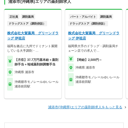
浦添市(沖縄県)エリアの薬剤師求人
正社員
調剤薬局
パート・アルバイト
調剤薬局
ドラッグストア（調剤併設）
ドラッグストア（調剤併設）
株式会社大賀薬局 グリーンドラ
株式会社大賀薬局 グリーンドラ
ッグ 伊祖店
ッグ 伊祖店
福岡を拠点に九州でドミナント展開
福岡県大手のドラッグ・調剤薬局チ
している大手調剤・…
ェーン店での求人で…
【月収】37.7万円基本給＋薬剤
【時給】2,500円～
師手当＋地域薬剤師調整手当
沖縄県 浦添市
沖縄県 浦添市
沖縄都市モノレールゆいレール
沖縄都市モノレールゆいレール
浦添前田駅
浦添前田駅
浦添市(沖縄県)エリアの薬剤師求人をもっと見る