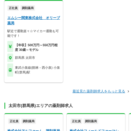
正社員
調剤薬局
エムシー関東株式会社 オリーブ
薬局
駅近で通勤楽々☆マイカー通勤も可
能です！
【年収】500万円～550万円程
度 30歳～モデル
群馬県 太田市
東武小泉線(館林－西小泉) 小泉
町(群馬)駅
最近見た薬剤師求人をもっと見る
太田市(群馬県)エリアの薬剤師求人
正社員
調剤薬局
正社員
調剤薬局