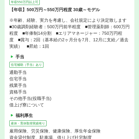
年収550万円以上可
【年収】500万円～550万円程度 30歳～モデル
※年齢、経験、実力を考慮し、会社規定により決定致します
■30歳調剤経験者：500万円前半程度 ■管理薬剤師：600万円
程度 ■年俸制14分割 ■エリアマネージャー：750万円程
度 ■賞与：2回（基本給の2ヶ月分を7月、12月に支給／過去
実績） ■昇給：1回
手当
住宅補助（手当）あり
通勤手当
住宅手当
残業手当
資格手当
その他手当(役職手当)
借上げ寮について
福利厚生
産休・育休取得実績有り
雇用保険、労災保険、健康保険、厚生年金保険
資金貸付制度、駐車場、借り上げ社宅制度