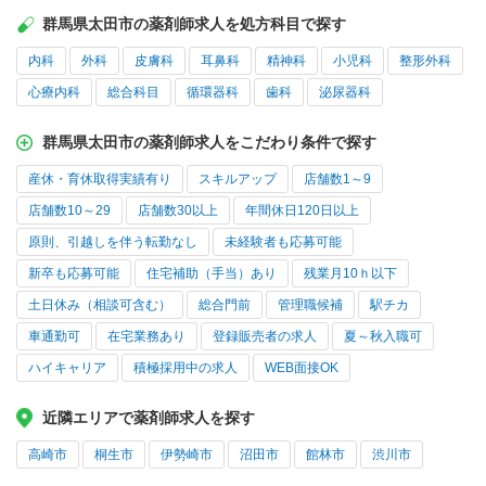
群馬県太田市の薬剤師求人を処方科目で探す
内科
外科
皮膚科
耳鼻科
精神科
小児科
整形外科
心療内科
総合科目
循環器科
歯科
泌尿器科
群馬県太田市の薬剤師求人をこだわり条件で探す
産休・育休取得実績有り
スキルアップ
店舗数1～9
店舗数10～29
店舗数30以上
年間休日120日以上
原則、引越しを伴う転勤なし
未経験者も応募可能
新卒も応募可能
住宅補助（手当）あり
残業月10ｈ以下
土日休み（相談可含む）
総合門前
管理職候補
駅チカ
車通勤可
在宅業務あり
登録販売者の求人
夏～秋入職可
ハイキャリア
積極採用中の求人
WEB面接OK
近隣エリアで薬剤師求人を探す
高崎市
桐生市
伊勢崎市
沼田市
館林市
渋川市