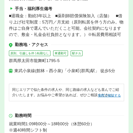
手当・福利厚生備考
■退職金：勤続3年以上 ■薬剤師賠償保険加入（店舗） ■借
り上げ社宅制度：5万円／月支給（原則転居を伴う方のみ。物
件はご自身で選んでいただくこと可能。会社契約になります
ので、敷金・礼金会社負担となります。）※転居費用相談可
勤務地・アクセス
原則、引越しを伴う転勤なし
車通勤可
駅チカ
群馬県太田市龍舞町1795-5
東武小泉線(館林－西小泉)「小泉町(群馬)駅」 徒歩5分
同じエリアで似た条件の求人や、同じ路線の求人なども喜んでご紹
介いたします。お悩みやご希望があれば、ぜひご相談ください。
無料で相談する
勤務時間
就業時間1:09時00分～18時00分（休憩60分）
※週40時間シフト制