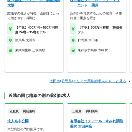
株式会社アルファーム 調剤薬局
株式会社フィールドファーマシ
太陽
ー エンドー薬局
離職率の低さが特徴！薬剤師にとっ
薬剤師を育成するための教育・研修
て働きやすい環境が…
制度に重点を置き、…
【年収】400万円～550万円程
【年収】500万円程度 30歳モ
度 24歳～35歳モデル
デル
群馬県 太田市
群馬県 太田市
東武桐生線 三枚橋駅
東武伊勢崎線 木崎駅
太田市(群馬県)エリアの薬剤師求人をもっと見る
近隣の同じ路線の別の薬剤師求人
正社員
調剤薬局
正社員
調剤薬局
法人名非公開
有限会社イデアール すみれ調剤
薬局 太田南店
大型病院の門前薬局です。