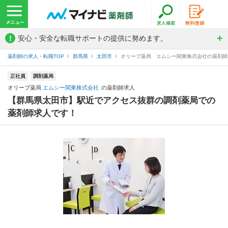
!
安心・安全な転職サポートの提供に努めます。
薬剤師の求人・転職TOP
群馬県
太田市
オリーブ薬局 エムシー関東株式会社の薬剤師
正社員
調剤薬局
オリーブ薬局
エムシー関東株式会社
の薬剤師求人
【群馬県太田市】駅近でアクセス抜群の調剤薬局での
薬剤師求人です！