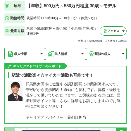
【年収】500万円～550万円程度 30歳～モデル
給与
勤務時間
就業時間1:09時00分～18時00分（休憩60分）
東武小泉線(館林－西小泉)「小泉町(群馬)駅」
最寄り駅
アクセス
徒歩5分
更新日：2026/06/04 求人番号：245624
求人情報
法人情報
類似の求人
キャリアアドバイザーのレポート
駅近で通勤楽々☆マイカー通勤も可能です！
群馬県太田市に位置する調剤薬局での薬剤師求人です。
最寄駅から徒歩圏内！通勤にも便利です。資格・経験を
活かして働いていただけます。ご興味のある方には、面
接対策ポイント等、さらに詳細をお話ししますのでお気
軽にご相談ください！
キャリアアドバイザー 薬剤師担当