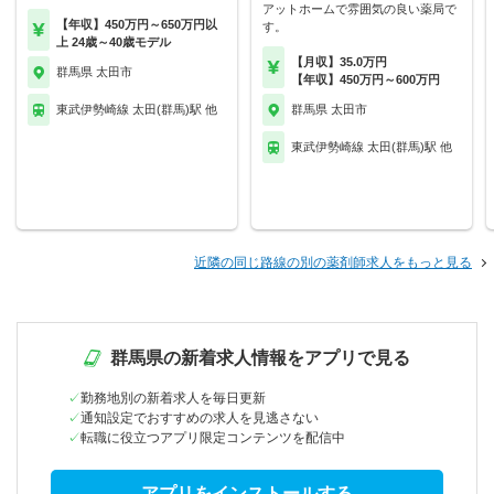
アットホームで雰囲気の良い薬局で
【年収】450万円～650万円以
す。
上 24歳～40歳モデル
【月収】35.0万円
群馬県 太田市
【年収】450万円～600万円
東武伊勢崎線 太田(群馬)駅 他
群馬県 太田市
東武伊勢崎線 太田(群馬)駅 他
近隣の同じ路線の別の薬剤師求人をもっと見る
群馬県の新着求人情報をアプリで見る
勤務地別の新着求人を毎日更新
通知設定でおすすめの求人を見逃さない
転職に役立つアプリ限定コンテンツを配信中
アプリをインストールする