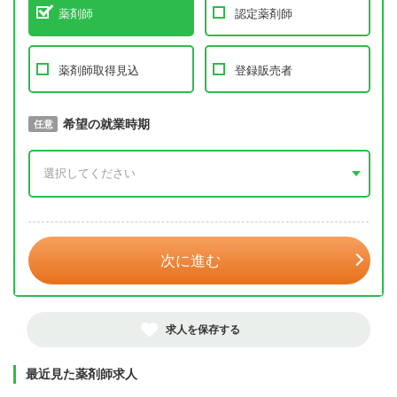
薬剤師
認定薬剤師
薬剤師取得見込
登録販売者
取得予定年
希望の就業時期
必須
任意
年 3月
次に進む
求人を保存する
最近見た薬剤師求人