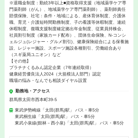
※退職金制度：勤続3年以上■資格取得支援（地域薬学ケア専
門薬剤師（がん）、地域薬学ケア専門薬剤師）、薬剤師責任
賠償保険、社宅：条件・地域による、産休育休制度、介護休
職、育児・介護短時間勤務制度、子の看護等休暇制度、連続
休暇制度、復職支援制度確定拠出年金制度、従業員持株会、
社員割引制度（家族カード配布）、団体生命保険、N-コンシ
ェルジュ(レジャー・グルメ割引)、健康保険組合による保養施
設、レジャー施設、スポーツ施設各種割引、労働組合あり
（スギ薬局ユニオン）など
【その他】
プラチナくるみん認定企業（7年連続取得）
健康経営優良法人2024（大規模法人部門）認定
職場の悩み・なんでも相談ダイヤル設置
勤務地・アクセス
群馬県太田市西本町39-5
東武伊勢崎線「太田(群馬)駅」 バス・車5分
東武桐生線「太田(群馬)駅」 バス・車5分
東武小泉線(館林－西小泉)「太田(群馬)駅」 バス・車5分