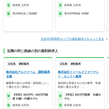
群馬県 太田市
群馬県 太田市
東武桐生線 三枚橋駅
東武伊勢崎線 木崎駅
太田市(群馬県)エリアの薬剤師求人をもっと見る
近隣の同じ路線の別の薬剤師求人
正社員
調剤薬局
正社員
調剤薬局
株式会社アルファーム 調剤薬局
株式会社フィールドファーマシ
太陽
ー エンドー薬局
離職率の低さが特徴！薬剤師にとっ
薬剤師を育成するための教育・研修
て働きやすい環境が…
制度に重点を置き、…
【年収】400万円～550万円程
【年収】500万円程度 30歳モ
度 24歳～35歳モデル
デル
群馬県 太田市
群馬県 太田市