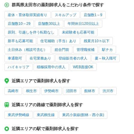
群馬県太田市の薬剤師求人をこだわり条件で探す
産休・育休取得実績有り
スキルアップ
店舗数1～9
店舗数10～29
店舗数30以上
年間休日120日以上
原則、引越しを伴う転勤なし
未経験者も応募可能
新卒も応募可能
住宅補助（手当）あり
残業月10ｈ以下
土日休み（相談可含む）
総合門前
管理職候補
駅チカ
車通勤可
在宅業務あり
登録販売者の求人
夏～秋入職可
ハイキャリア
積極採用中の求人
WEB面接OK
近隣エリアで薬剤師求人を探す
高崎市
桐生市
伊勢崎市
沼田市
館林市
渋川市
近隣エリアの路線で薬剤師求人を探す
東武伊勢崎線
東武桐生線
東武小泉線(館林－西小泉)
近隣エリアの駅で薬剤師求人を探す