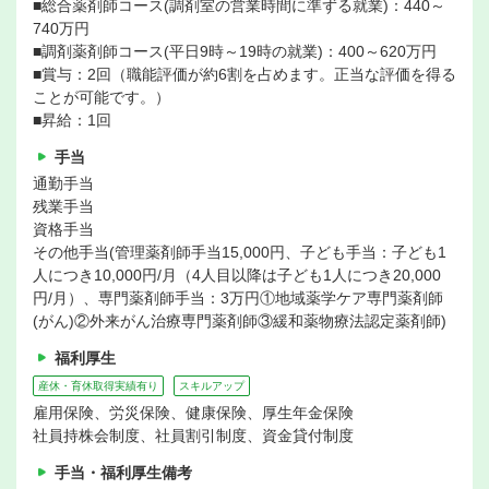
■総合薬剤師コース(調剤室の営業時間に準ずる就業)：440～
740万円
■調剤薬剤師コース(平日9時～19時の就業)：400～620万円
■賞与：2回（職能評価が約6割を占めます。正当な評価を得る
ことが可能です。）
■昇給：1回
手当
通勤手当
残業手当
資格手当
その他手当(管理薬剤師手当15,000円、子ども手当：子ども1
人につき10,000円/月（4人目以降は子ども1人につき20,000
円/月）、専門薬剤師手当：3万円①地域薬学ケア専門薬剤師
(がん)②外来がん治療専門薬剤師③緩和薬物療法認定薬剤師)
福利厚生
産休・育休取得実績有り
スキルアップ
雇用保険、労災保険、健康保険、厚生年金保険
社員持株会制度、社員割引制度、資金貸付制度
手当・福利厚生備考