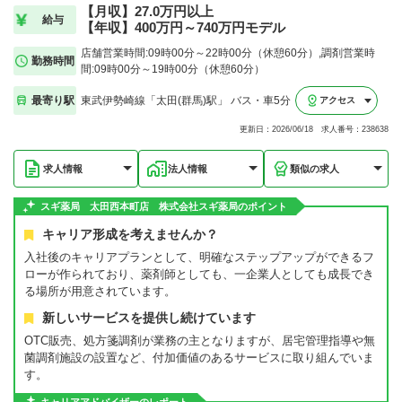
【月収】27.0万円以上
給与
【年収】400万円～740万円モデル
店舗営業時間:09時00分～22時00分（休憩60分）,調剤営業時
勤務時間
間:09時00分～19時00分（休憩60分）
最寄り駅
東武伊勢崎線「太田(群馬)駅」 バス・車5分
アクセス
更新日：2026/06/18 求人番号：238638
求人情報
法人情報
類似の求人
スギ薬局 太田西本町店 株式会社スギ薬局のポイント
キャリア形成を考えませんか？
入社後のキャリアプランとして、明確なステップアップができるフ
ローが作られており、薬剤師としても、一企業人としても成長でき
る場所が用意されています。
新しいサービスを提供し続けています
OTC販売、処方箋調剤が業務の主となりますが、居宅管理指導や無
菌調剤施設の設置など、付加価値のあるサービスに取り組んでいま
す。