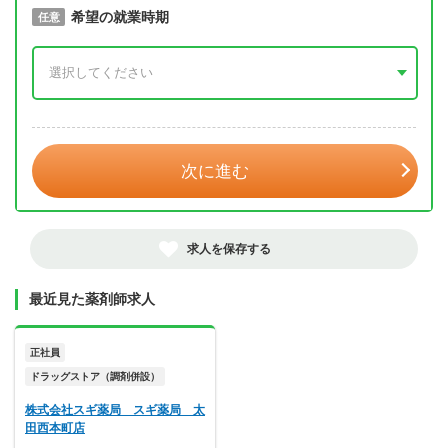
取得予定年
希望の就業時期
必須
任意
年 3月
次に進む
求人を保存する
最近見た薬剤師求人
正社員
ドラッグストア（調剤併設）
株式会社スギ薬局 スギ薬局 太
田西本町店