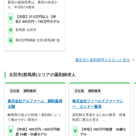
最高の服薬指導は、最高の休息か
ら。年2回の4連休、…
【月収】27.0万円以上 【年
収】400万円～740万円モデル
群馬県 太田市
東武伊勢崎線 太田(群馬)駅 他
最近見た薬剤師求人をもっと見る
太田市(群馬県)エリアの薬剤師求人
正社員
調剤薬局
正社員
調剤薬局
株式会社アルファーム 調剤薬局
株式会社フィールドファーマシ
太陽
ー エンドー薬局
離職率の低さが特徴！薬剤師にとっ
薬剤師を育成するための教育・研修
て働きやすい環境が…
制度に重点を置き、…
【年収】400万円～550万円程
【年収】500万円程度 30歳モ
度 24歳～35歳モデル
デル