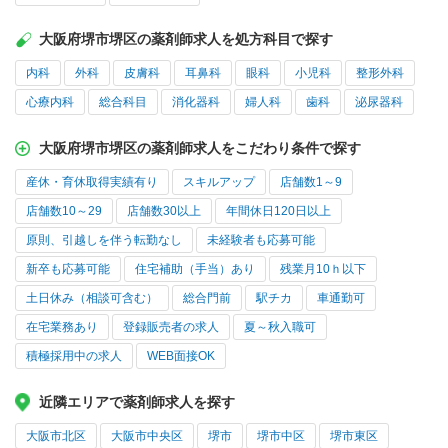
大阪府堺市堺区の薬剤師求人を処方科目で探す
内科
外科
皮膚科
耳鼻科
眼科
小児科
整形外科
心療内科
総合科目
消化器科
婦人科
歯科
泌尿器科
大阪府堺市堺区の薬剤師求人をこだわり条件で探す
産休・育休取得実績有り
スキルアップ
店舗数1～9
店舗数10～29
店舗数30以上
年間休日120日以上
原則、引越しを伴う転勤なし
未経験者も応募可能
新卒も応募可能
住宅補助（手当）あり
残業月10ｈ以下
土日休み（相談可含む）
総合門前
駅チカ
車通勤可
在宅業務あり
登録販売者の求人
夏～秋入職可
積極採用中の求人
WEB面接OK
近隣エリアで薬剤師求人を探す
大阪市北区
大阪市中央区
堺市
堺市中区
堺市東区