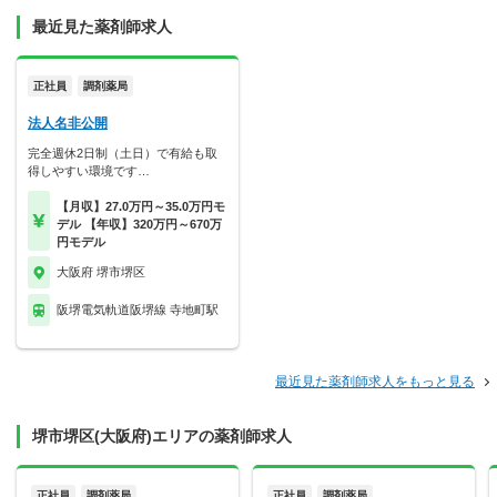
最近見た薬剤師求人
正社員
調剤薬局
法人名非公開
完全週休2日制（土日）で有給も取
得しやすい環境です…
【月収】27.0万円～35.0万円モ
デル 【年収】320万円～670万
円モデル
大阪府 堺市堺区
阪堺電気軌道阪堺線 寺地町駅
最近見た薬剤師求人をもっと見る
堺市堺区(大阪府)エリアの薬剤師求人
正社員
調剤薬局
正社員
調剤薬局