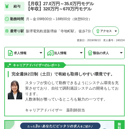
【月収】27.0万円～35.0万円モデル
給与
【年収】320万円～670万円モデル
勤務時間
月～金:09時00分～18時00分（休憩60分）
最寄り駅
阪堺電気軌道阪堺線「寺地町駅」 徒歩7分
アクセス
更新日：2019/06/13 求人番号：240224
求人情報
法人情報
類似の求人
キャリアアドバイザーのレポート
完全週休2日制（土日）で有給も取得しやすい環境です。
スタッフが安心して勤務できるようにシステム環境を充
実させており、自社で調剤過誤システムの開発もしてお
ります。
人数体制が整っているところも魅力の一つです。
キャリアアドバイザー 薬剤師担当