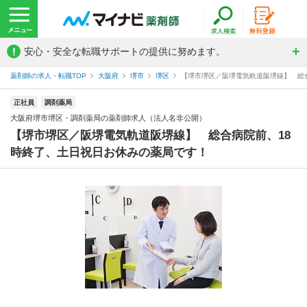
!
安心・安全な転職サポートの提供に努めます。
薬剤師の求人・転職TOP
大阪府
堺市
堺区
【堺市堺区／阪堺電気軌道阪堺線】 総合
正社員
調剤薬局
大阪府堺市堺区・調剤薬局の薬剤師求人（法人名非公開）
【堺市堺区／阪堺電気軌道阪堺線】 総合病院前、18
時終了、土日祝日お休みの薬局です！