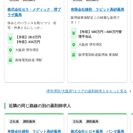
株式会社セラ・メディック 堺プ
有限会社雄和 ラビット高砂薬局
ラザ薬局
阪堺線東湊駅近くの綺麗な薬局で
す！！
休みとのバランスを取りつつ、在
宅・外来ともにしっか…
【年収】580万円～680万円管
理手当込
【月収】28.0万円
【年収】434万円
大阪府 堺市堺区
大阪府 堺市堺区
阪堺電気軌道阪堺線 東湊駅
南海電気鉄道 堺駅
堺市堺区(大阪府)エリアの薬剤師求人をもっと見る
近隣の同じ路線の別の薬剤師求人
正社員
調剤薬局
正社員
調剤薬局
有限会社雄和 ラビット高砂薬局
株式会社ヒロキ薬局 パンダ薬局