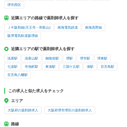
堺市西区
近隣エリアの路線で薬剤師求人を探す
ＪＲ阪和線(天王寺－和歌山)
南海電気鉄道
南海高野線
阪堺電気軌道阪堺線
近隣エリアの駅で薬剤師求人を探す
浅香駅
浅香山駅
御陵前駅
堺駅
堺市駅
堺東駅
七道駅
寺地町駅
東湊駅
三国ケ丘駅
湊駅
百舌鳥駅
百舌鳥八幡駅
この求人と似た求人をチェック
エリア
大阪府の薬剤師求人
大阪府堺市堺区の薬剤師求人
路線