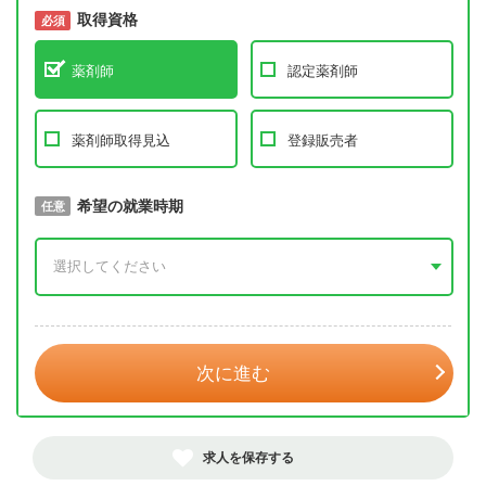
取得資格
必須
必須
薬剤師
認定薬剤師
薬剤師取得見込
登録販売者
取得予定年
希望の就業時期
必須
任意
年 3月
次に進む
求人を保存する