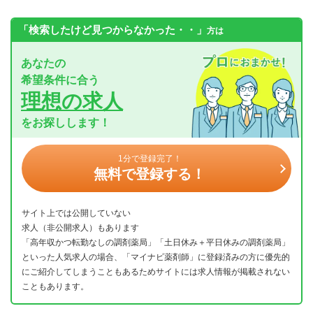
「検索したけど見つからなかった・・」
方は
あなたの
希望条件に合う
理想の求人
をお探しします！
1分で登録完了！
無料で登録する！
サイト上では公開していない
求人（非公開求人）もあります
「高年収かつ転勤なしの調剤薬局」「土日休み＋平日休みの調剤薬局」
といった人気求人の場合、「マイナビ薬剤師」に登録済みの方に優先的
にご紹介してしまうこともあるためサイトには求人情報が掲載されない
こともあります。