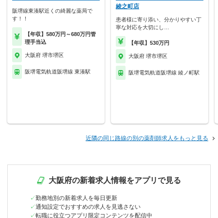
綾之町店
阪堺線東湊駅近くの綺麗な薬局で
す！！
患者様に寄り添い、分かりやすい丁
寧な対応を大切にし…
【年収】580万円～680万円管
理手当込
【年収】530万円
大阪府 堺市堺区
大阪府 堺市堺区
阪堺電気軌道阪堺線 東湊駅
阪堺電気軌道阪堺線 綾ノ町駅
近隣の同じ路線の別の薬剤師求人をもっと見る
大阪府の新着求人情報をアプリで見る
勤務地別の新着求人を毎日更新
通知設定でおすすめの求人を見逃さない
転職に役立つアプリ限定コンテンツを配信中