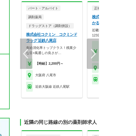
パート・アルバイト
正社員
調剤薬局
株式会社メディカルかる
調剤薬局
かるがも薬局 八尾店
ドラッグストア（調剤併設）
近畿圏に90店舗展開！年間休
株式会社コクミン コクミンド
123日×スギHD母…
ラッグ 近鉄八尾店
【月収】33.3万円～48.
有給消化率トップクラス！残業少
円位
な目×風通しの良さが…
【年収】400万円～58
【時給】2,200円～
大阪府 八尾市
大阪府 八尾市
近鉄大阪線 近鉄八尾駅
近鉄大阪線 近鉄八尾駅
近隣の同じ路線の別の薬剤師求人