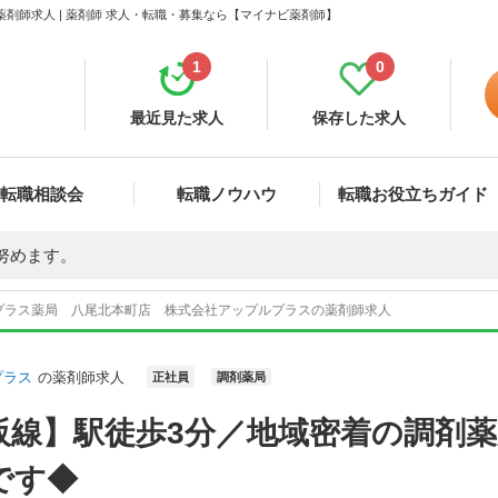
剤師求人 | 薬剤師 求人・転職・募集なら【マイナビ薬剤師】
1
0
最近見た求人
保存した求人
転職相談会
転職ノウハウ
転職お役立ちガイド
努めます。
プラス薬局 八尾北本町店 株式会社アップルプラスの薬剤師求人
プラス
の薬剤師求人
正社員
調剤薬局
阪線】駅徒歩3分／地域密着の調剤
です◆