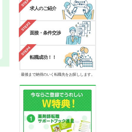
STEP2
求人のご紹介
STEP3
面接・条件交渉
STEP4
転職成功！！
最後まで納得のいく転職先をお探しします。