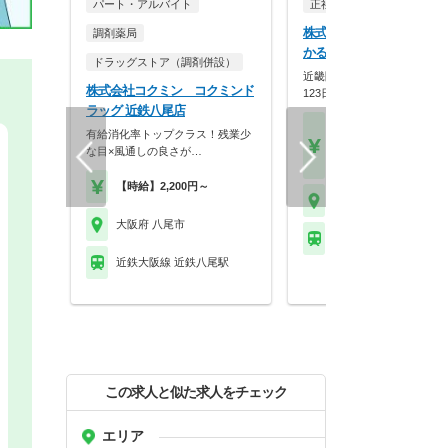
パート・アルバイト
正社員
調剤薬局
株式会社メディカルかる
調剤薬局
かるがも薬局 八尾店
ドラッグストア（調剤併設）
近畿圏に90店舗展開！年間休
株式会社コクミン コクミンド
123日×スギHD母…
ラッグ 近鉄八尾店
【月収】33.3万円～48.
有給消化率トップクラス！残業少
円位
な目×風通しの良さが…
【年収】400万円～58
【時給】2,200円～
大阪府 八尾市
大阪府 八尾市
近鉄大阪線 近鉄八尾駅
近鉄大阪線 近鉄八尾駅
この求人と似た求人をチェック
エリア