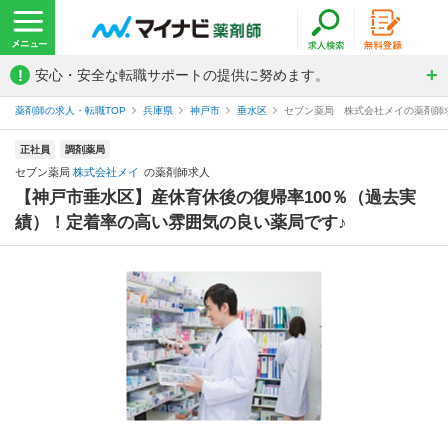
!
安心・安全な転職サポートの提供に努めます。
薬剤師の求人・転職TOP
兵庫県
神戸市
垂水区
セブン薬局 株式会社メイの薬剤師
正社員
調剤薬局
セブン薬局
株式会社メイ
の薬剤師求人
【神戸市垂水区】産休育休後の復帰率100％（過去実
績）！定着率の高い雰囲気の良い薬局です♪