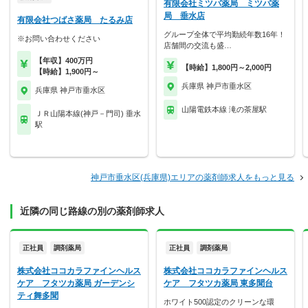
有限会社ミツバ薬局 ミツバ薬
局 垂水店
有限会社つばさ薬局 たるみ店
グループ全体で平均勤続年数16年！
※お問い合わせください
店舗間の交流も盛…
【年収】400万円
【時給】1,800円～2,000円
【時給】1,900円～
兵庫県 神戸市垂水区
兵庫県 神戸市垂水区
山陽電鉄本線 滝の茶屋駅
ＪＲ山陽本線(神戸－門司) 垂水
駅
神戸市垂水区(兵庫県)エリアの薬剤師求人をもっと見る
近隣の同じ路線の別の薬剤師求人
正社員
調剤薬局
正社員
調剤薬局
株式会社ココカラファインヘルス
株式会社ココカラファインヘルス
ケア フタツカ薬局 ガーデンシ
ケア フタツカ薬局 東多聞台
ティ舞多聞
ホワイト500認定のクリーンな環