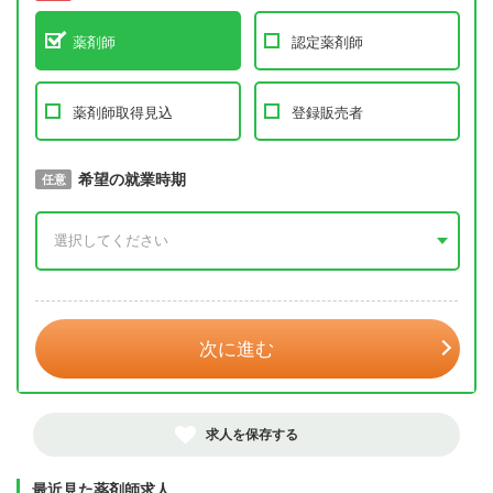
薬剤師
認定薬剤師
薬剤師取得見込
登録販売者
取得予定年
希望の就業時期
必須
任意
年 3月
次に進む
求人を保存する
最近見た薬剤師求人