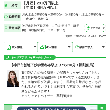
【月収】29.0万円以上
給与
【年収】464万円以上
月火水金:09時00分～20時00分（休憩60分）,木土:09時00分～
勤務時間
13時00分（休憩0分）
神戸市営地下鉄西神・山手線(新神戸－新長
最寄り駅
アクセス
田)「学園都市駅」 バス・車10分
更新日：2026/05/26 求人番号：230733
求人情報
法人情報
類似の求人
キャリアアドバイザーのレポート
【神戸市営地下鉄学園都市駅よりバス10分！調剤薬局】
薬剤師さんの働く環境への配慮をしっかりされており、
産休育休後の職場復帰率は100％です（過去実績）。ま
た、有給休暇が取得しやすく、長期海外旅行などにも行
かれる方が多いです！福利厚生も充実で、昼食代半額補
助などもあります！
キャリアアドバイザー 薬剤師担当