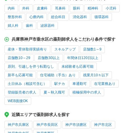
内科
外科
皮膚科
耳鼻科
眼科
精神科
小児科
整形外科
心療内科
総合科目
消化器科
循環器科
婦人科
歯科
泌尿器科
兵庫県神戸市垂水区の薬剤師求人をこだわり条件で探す
産休・育休取得実績有り
スキルアップ
店舗数1～9
店舗数10～29
店舗数30以上
年間休日120日以上
原則、引越しを伴う転勤なし
未経験者も応募可能
新卒も応募可能
住宅補助（手当）あり
残業月10ｈ以下
土日休み（相談可含む）
駅チカ
車通勤可
在宅業務あり
登録販売者の求人
夏～秋入職可
積極採用中の求人
WEB面接OK
近隣エリアで薬剤師求人を探す
神戸市兵庫区
神戸市長田区
神戸市須磨区
神戸市北区