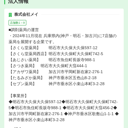
法人情報
株式会社メイ
店舗数1～9
■調剤薬局の運営
・2024年11月現在 兵庫県内(神戸・明石・加古川)に7店舗の
薬局を展開する企業です。
【さくら堂薬局】 明石市大久保大久保597-12
【さくら堂薬局西店】明石市大久保町大久保町742-5
【あじさい薬局】 明石市魚住町長坂寺988-1
【さつき薬局】 明石市大久保町大窪444-1
【アカザワ薬局】 加古川市平岡町新在家2-276-1
【たるみざか薬局】 神戸市垂水区五色山8-2-18
【セブン薬局】 神戸市垂水区小束山本町3-2-28
【事業所】
◆明石市大久保大久保597-12◆明石市大久保町大久保町742-
5◆明石市魚住町長坂寺988-1 ◆明石市大久保町大窪456-2◆
加古川市平岡町新在家2-276-1 ◆神戸市垂水区歌敷山1-1-1 ◆
神戸市垂水区小束山本町3-2-28