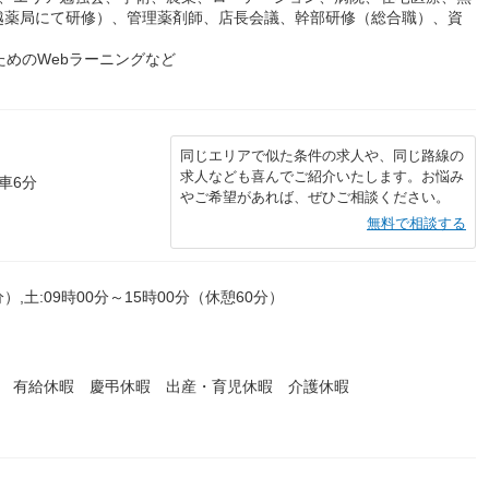
越薬局にて研修）、管理薬剤師、店長会議、幹部研修（総合職）、資
ためのWebラーニングなど
同じエリアで似た条件の求人や、同じ路線の
求人なども喜んでご紹介いたします。お悩み
車6分
やご希望があれば、ぜひご相談ください。
無料で相談する
）,土:09時00分～15時00分（休憩60分）
暇 有給休暇 慶弔休暇 出産・育児休暇 介護休暇