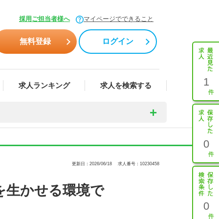
採用ご担当者様へ
マイページでできること
無料登録
ログイン
1
求人ランキング
求人を検索する
0
更新日：2026/06/18
求人番号：10230458
を生かせる環境で
0