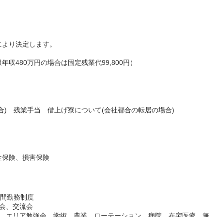
により決定します。
収480万円の場合は固定残業代99,800円）
合) 残業手当 借上げ寮について(会社都合の転居の場合)
金保険、損害保険
時間勤務制度
会、交流会
プ、エリア勉強会、学術、農業、ローテーション、病院、在宅医療、無