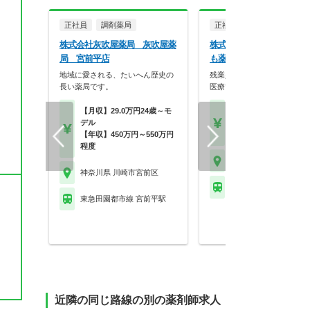
正社員
調剤薬局
正社員
調剤薬局
株式会社灰吹屋薬局 灰吹屋薬
株式会社BloomingSoul 
局 宮前平店
も薬局 馬絹店
地域に愛される、たいへん歴史の
残業少なめ！風通りがよく、
長い薬局です。
医療で専門性を高めら…
【月収】29.0万円24歳～モ
【年収】450万円～55
デル
管理薬剤師は月2万の
【年収】450万円～550万円
り
程度
神奈川県 川崎市宮前区
神奈川県 川崎市宮前区
東急田園都市線 宮崎台
東急田園都市線 宮前平駅
近隣の同じ路線の別の薬剤師求人