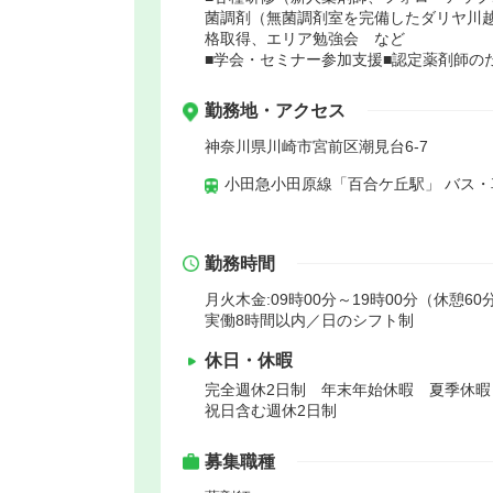
菌調剤（無菌調剤室を完備したダリヤ川
格取得、エリア勉強会 など
■学会・セミナー参加支援■認定薬剤師の
勤務地・アクセス
神奈川県川崎市宮前区潮見台6-7
小田急小田原線「百合ケ丘駅」 バス・
勤務時間
月火木金:09時00分～19時00分（休憩60分
実働8時間以内／日のシフト制
休日・休暇
完全週休2日制 年末年始休暇 夏季休
祝日含む週休2日制
募集職種