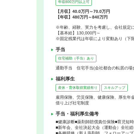
年収800万円以上可
【月収】40.0万円～70.0万円
【年収】480万円～840万円
※年齢、経験、実力を考慮し、会社規定
【基本給】130,000円～
※固定残業代は年収により変動あり（下限年
手当
住宅補助（手当）あり
通勤手当 住宅手当(会社都合の転居の場
福利厚生
産休・育休取得実績有り
スキルアップ
雇用保険、労災保険、健康保険、厚生年
借り上げ社宅制度
手当・福利厚生備考
■健康診断■薬剤師賠償責任保険■育児短
■新年会、全社決起大会（運動会）全社総
■各種研修（新人薬剤師、フォローアッ