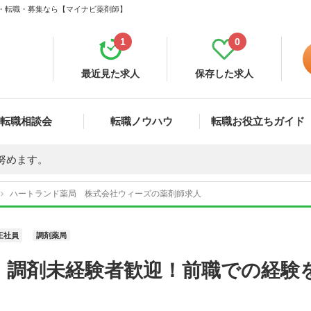
人・転職・募集なら【マイナビ薬剤師】
1
0
最近見た求人
保存した求人
転職相談会
転職ノウハウ
転職お役立ちガイド
努めます。
ハートランド薬局 株式会社ウィーズの薬剤師求人
正社員
調剤薬局
】調剤未経験者歓迎！前職での経験