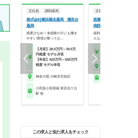
正社員
調剤薬局
正社員
病院・クリニッ
株式会社横浜菊名薬局 潮見台
医療法人三星会 かわさき
薬局
病院
残業少なめ！未経験の方にも働き
福利厚生充実◎母体は大手医
やすい環境が整ってお…
人なので安定感抜群で…
【月収】28.0万円～39.0万
【月収】25.6万円～29.
円程度 モデル月収
円程度 ※諸手当込み
【年収】420万円～500万円
程度 モデル年収
神奈川県 川崎市宮前区
神奈川県 川崎市宮前区
小田急小田原線 百合ケ
小田急小田原線 新百合ケ丘
駅 他
この求人と似た求人をチェック