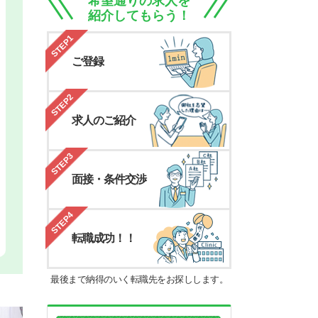
希望通りの求人を
紹介してもらう！
STEP1
ご登録
STEP2
求人のご紹介
STEP3
面接・条件交渉
STEP4
転職成功！！
最後まで納得のいく転職先をお探しします。