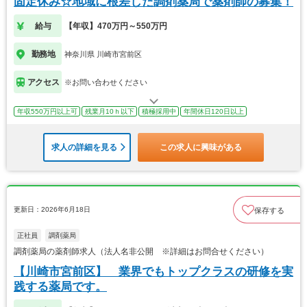
固定休み☆地域に根差した調剤薬局で薬剤師の募集！
給与
【年収】470万円～550万円
勤務地
神奈川県 川崎市宮前区
アクセス
※お問い合わせください
年収550万円以上可
残業月10ｈ以下
積極採用中
年間休日120日以上
求人の詳細を見る
この求人に興味がある
更新日：2026年6月18日
保存する
正社員
調剤薬局
調剤薬局の薬剤師求人（法人名非公開 ※詳細はお問合せください）
【川崎市宮前区】 業界でもトップクラスの研修を実
践する薬局です。