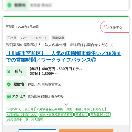
更新日：2026年5月26日
保存する
正社員
パート・アルバイト
調剤薬局
調剤薬局の薬剤師求人（法人名非公開 ※詳細はお問合せください）
【川崎市宮前区】 人気の田園都市線沿い／18時ま
での営業時間／ワークライフバランス◎
【年収】480万円～530万円モデル
給与
【時給】1,800円～
勤務地
神奈川県 川崎市宮前区
アクセス
東急田園都市線 梶が谷駅
年収500万円以上可
未経験者も応募可能
原則、引越しを伴う転勤なし
住宅補助（手当）あり
産休・育休取得実績有り
車通勤可
店舗数10～29
積極採用中
夏～秋入職可