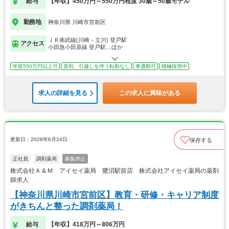
給与
【年収】450万円～550万円程度 30歳～50歳モデル
勤務地
神奈川県 川崎市宮前区
ＪＲ南武線(川崎－立川) 登戸駅
アクセス
小田急小田原線 登戸駅…ほか
年収550万円以上可
原則、引越しを伴う転勤なし
車通勤可
積極採用中
求人の詳細を見る
この求人に興味がある
更新日：2026年6月24日
保存する
正社員
調剤薬局
募集停止
株式会社Ａ＆Ｍ アイセイ薬局 鷺沼駅前店 株式会社アイセイ薬局の薬剤
師求人
【神奈川県川崎市宮前区】教育・研修・キャリア制度
がきちんと整った調剤薬局！
給与
【年収】418万円～806万円