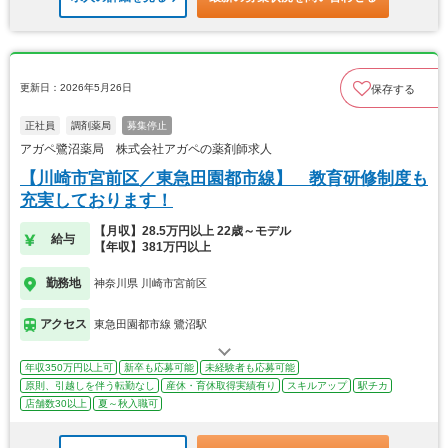
更新日：2026年5月26日
保存する
正社員
調剤薬局
募集停止
アガペ鷺沼薬局 株式会社アガペの薬剤師求人
【川崎市宮前区／東急田園都市線】 教育研修制度も
充実しております！
【月収】28.5万円以上 22歳～モデル
給与
【年収】381万円以上
勤務地
神奈川県 川崎市宮前区
アクセス
東急田園都市線 鷺沼駅
年収350万円以上可
新卒も応募可能
未経験者も応募可能
原則、引越しを伴う転勤なし
産休・育休取得実績有り
スキルアップ
駅チカ
店舗数30以上
夏～秋入職可