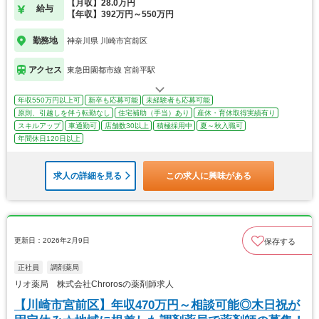
【月収】28.0万円
給与
【年収】392万円～550万円
勤務地
神奈川県 川崎市宮前区
アクセス
東急田園都市線 宮前平駅
年収550万円以上可
新卒も応募可能
未経験者も応募可能
原則、引越しを伴う転勤なし
住宅補助（手当）あり
産休・育休取得実績有り
スキルアップ
車通勤可
店舗数30以上
積極採用中
夏～秋入職可
年間休日120日以上
求人の詳細を見る
この求人に興味がある
更新日：2026年2月9日
保存する
正社員
調剤薬局
リオ薬局 株式会社Chrorosの薬剤師求人
【川崎市宮前区】年収470万円～相談可能◎木日祝が