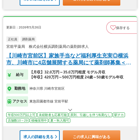
更新日：2026年5月26日
保存する
正社員
調剤薬局
宮前平薬局 株式会社横浜調剤薬局の薬剤師求人
【川崎市宮前区】家族手当など福利厚生充実◎横浜
市、川崎市に4店舗展開する薬局にて薬剤師募集＜正
社員＞
【月収】32.0万円～35.0万円程度 モデル月収
給与
【年収】420万円～500万円程度 24歳～50歳モデル年収
勤務地
神奈川県 川崎市宮前区
アクセス
東急田園都市線 宮前平駅
年収500万円以上可
未経験者も応募可能
原則、引越しを伴う転勤なし
駅チカ
店舗数10～29
積極採用中
夏～秋入職可
求人の詳細を見る
この求人に興味がある