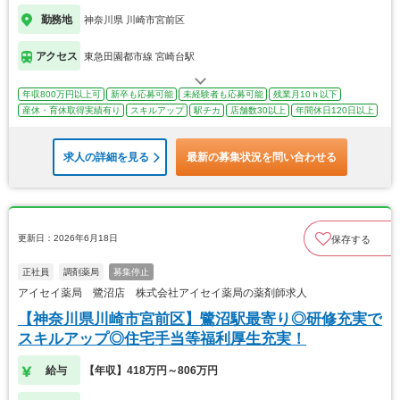
勤務地
神奈川県 川崎市宮前区
アクセス
東急田園都市線 宮崎台駅
年収800万円以上可
新卒も応募可能
未経験者も応募可能
残業月10ｈ以下
産休・育休取得実績有り
スキルアップ
駅チカ
店舗数30以上
年間休日120日以上
求人の詳細を見る
最新の募集状況を問い合わせる
更新日：2026年6月18日
保存する
正社員
調剤薬局
募集停止
アイセイ薬局 鷺沼店 株式会社アイセイ薬局の薬剤師求人
【神奈川県川崎市宮前区】鷺沼駅最寄り◎研修充実で
スキルアップ◎住宅手当等福利厚生充実！
給与
【年収】418万円～806万円