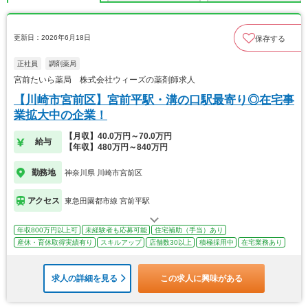
更新日：2026年6月18日
保存する
正社員
調剤薬局
宮前たいら薬局 株式会社ウィーズの薬剤師求人
【川崎市宮前区】宮前平駅・溝の口駅最寄り◎在宅事
業拡大中の企業！
【月収】40.0万円～70.0万円
給与
【年収】480万円～840万円
勤務地
神奈川県 川崎市宮前区
アクセス
東急田園都市線 宮前平駅
年収800万円以上可
未経験者も応募可能
住宅補助（手当）あり
産休・育休取得実績有り
スキルアップ
店舗数30以上
積極採用中
在宅業務あり
求人の詳細を見る
この求人に興味がある