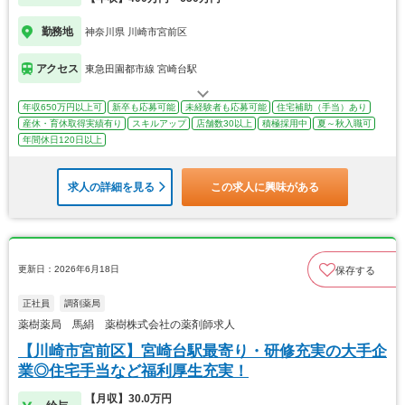
勤務地
神奈川県 川崎市宮前区
アクセス
東急田園都市線 宮崎台駅
年収650万円以上可
新卒も応募可能
未経験者も応募可能
住宅補助（手当）あり
産休・育休取得実績有り
スキルアップ
店舗数30以上
積極採用中
夏～秋入職可
年間休日120日以上
求人の詳細を見る
この求人に興味がある
更新日：2026年6月18日
保存する
正社員
調剤薬局
薬樹薬局 馬絹 薬樹株式会社の薬剤師求人
【川崎市宮前区】宮崎台駅最寄り・研修充実の大手企
業◎住宅手当など福利厚生充実！
【月収】30.0万円