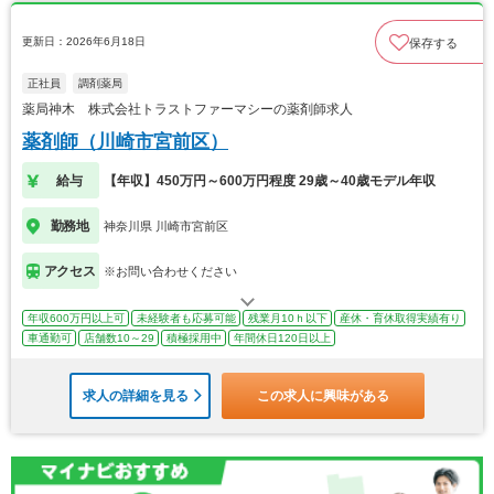
更新日：2026年6月18日
保存する
正社員
調剤薬局
薬局神木 株式会社トラストファーマシーの薬剤師求人
薬剤師（川崎市宮前区）
給与
【年収】450万円～600万円程度 29歳～40歳モデル年収
勤務地
神奈川県 川崎市宮前区
アクセス
※お問い合わせください
年収600万円以上可
未経験者も応募可能
残業月10ｈ以下
産休・育休取得実績有り
車通勤可
店舗数10～29
積極採用中
年間休日120日以上
求人の詳細を見る
この求人に興味がある