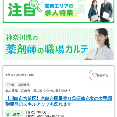
神奈川県
の
更新日：2026年6月18日
保存する
正社員
調剤薬局
薬樹薬局 宮崎台 薬樹株式会社の薬剤師求人
【川崎市宮前区】宮崎台駅最寄り◎研修充実の大手調
剤薬局◎スキルアップも図れます
【月収】30.0万円
給与
【年収】400万円～650万円