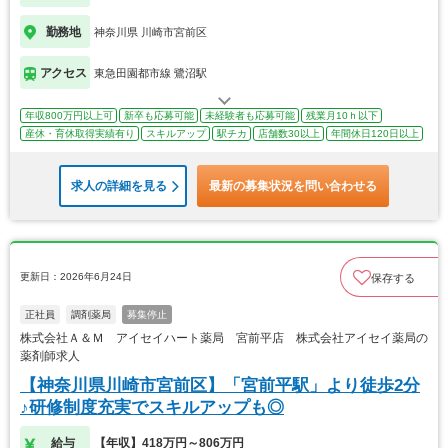
勤務地
神奈川県 川崎市宮前区
アクセス
東急田園都市線 鷺沼駅
年収800万円以上可
新卒も応募可能
未経験者も応募可能
残業月10ｈ以下
産休・育休取得実績有り
スキルアップ
駅チカ
店舗数30以上
年間休日120日以上
求人の詳細を見る
最新の募集状況を問い合わせる
更新日：2026年6月24日
保存する
正社員
調剤薬局
募集停止
株式会社Ａ＆Ｍ アイセイハート薬局 宮前平店 株式会社アイセイ薬局の
薬剤師求人
【神奈川県川崎市宮前区】「宮前平駅」より徒歩2分
♪研修制度充実でスキルアップも◎
給与
【年収】418万円～806万円