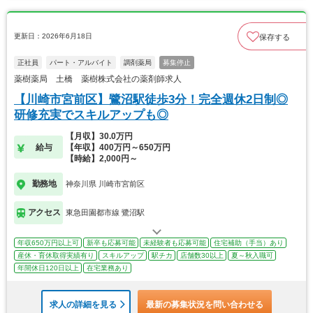
更新日：2026年6月18日
保存する
正社員
パート・アルバイト
調剤薬局
募集停止
薬樹薬局 土橋 薬樹株式会社の薬剤師求人
【川崎市宮前区】鷺沼駅徒歩3分！完全週休2日制◎
研修充実でスキルアップも◎
【月収】30.0万円
給与
【年収】400万円～650万円
【時給】2,000円～
勤務地
神奈川県 川崎市宮前区
アクセス
東急田園都市線 鷺沼駅
年収650万円以上可
新卒も応募可能
未経験者も応募可能
住宅補助（手当）あり
産休・育休取得実績有り
スキルアップ
駅チカ
店舗数30以上
夏～秋入職可
年間休日120日以上
在宅業務あり
求人の詳細を見る
最新の募集状況を問い合わせる