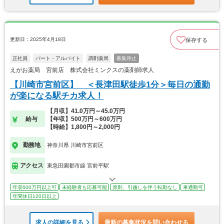
更新日：2025年4月18日
保存する
正社員
パート・アルバイト
調剤薬局
募集停止
えがお薬局 宮前店 株式会社ミンクスの薬剤師求人
【川崎市宮前区】 ＜長津田駅徒歩1分＞毎日の通勤
が楽になる駅チカ求人！
【月収】41.0万円～45.0万円
給与
【年収】500万円～600万円
【時給】1,800円～2,000円
勤務地
神奈川県 川崎市宮前区
アクセス
東急田園都市線 宮前平駅
年収600万円以上可
未経験者も応募可能
原則、引越しを伴う転勤なし
車通勤可
年間休日120日以上
求人の詳細を見る
最新の募集状況を問い合わせる