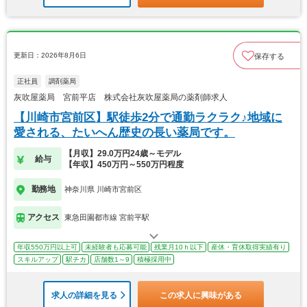
更新日：2026年8月6日
保存する
正社員
調剤薬局
灰吹屋薬局 宮前平店 株式会社灰吹屋薬局の薬剤師求人
【川崎市宮前区】駅徒歩2分で通勤ラクラク♪地域に
愛される、たいへん歴史の長い薬局です。
【月収】29.0万円24歳～モデル
給与
【年収】450万円～550万円程度
勤務地
神奈川県 川崎市宮前区
アクセス
東急田園都市線 宮前平駅
年収550万円以上可
未経験者も応募可能
残業月10ｈ以下
産休・育休取得実績有り
スキルアップ
駅チカ
店舗数1～9
積極採用中
求人の詳細を見る
この求人に興味がある