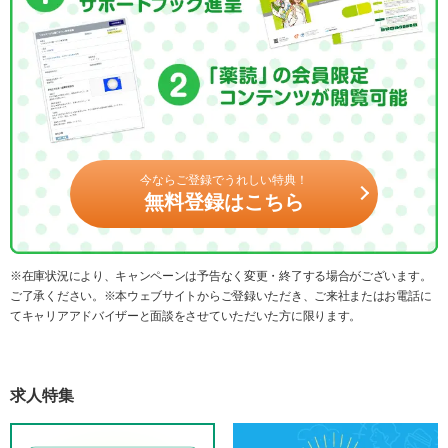
今ならご登録でうれしい特典！
無料登録はこちら
※在庫状況により、キャンペーンは予告なく変更・終了する場合がございます。
ご了承ください。※本ウェブサイトからご登録いただき、ご来社またはお電話に
てキャリアアドバイザーと面談をさせていただいた方に限ります。
求人特集