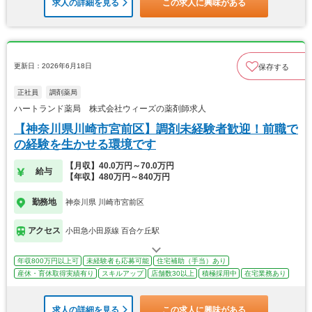
求人の詳細を見る
この求人に興味がある
更新日：2026年6月18日
保存する
正社員
調剤薬局
ハートランド薬局 株式会社ウィーズの薬剤師求人
【神奈川県川崎市宮前区】調剤未経験者歓迎！前職で
の経験を生かせる環境です
【月収】40.0万円～70.0万円
給与
【年収】480万円～840万円
勤務地
神奈川県 川崎市宮前区
アクセス
小田急小田原線 百合ケ丘駅
年収800万円以上可
未経験者も応募可能
住宅補助（手当）あり
産休・育休取得実績有り
スキルアップ
店舗数30以上
積極採用中
在宅業務あり
求人の詳細を見る
この求人に興味がある