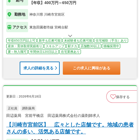
給与
【年収】400万円～650万円
勤務地
神奈川県 川崎市宮前区
アクセス
東急田園都市線 宮崎台駅
年収650万円以上可
新卒も応募可能
未経験者も応募可能
住宅補助（手当）あり
産休・育休取得実績有り
スキルアップ
駅チカ
店舗数30以上
積極採用中
夏～秋入職可
年間休日120日以上
在宅業務あり
求人の詳細を見る
この求人に興味がある
更新日：2026年6月18日
保存する
正社員
調剤薬局
田辺薬局 宮前平橋店 田辺薬局株式会社の薬剤師求人
【川崎市宮前区】 広々とした店舗です。地域の患者
さんの多い、活気ある店舗です。