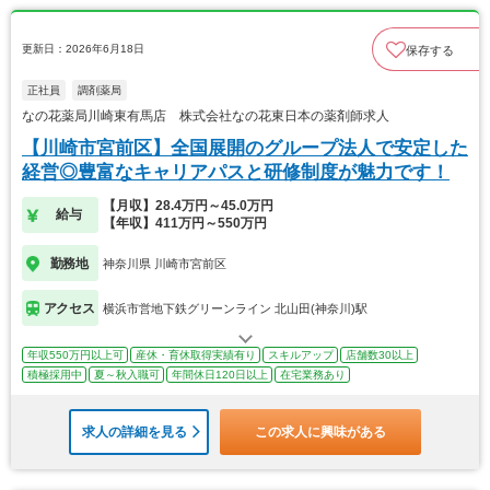
更新日：2026年6月18日
保存する
正社員
調剤薬局
なの花薬局川崎東有馬店 株式会社なの花東日本の薬剤師求人
【川崎市宮前区】全国展開のグループ法人で安定した
経営◎豊富なキャリアパスと研修制度が魅力です！
【月収】28.4万円～45.0万円
給与
【年収】411万円～550万円
勤務地
神奈川県 川崎市宮前区
アクセス
横浜市営地下鉄グリーンライン 北山田(神奈川)駅
年収550万円以上可
産休・育休取得実績有り
スキルアップ
店舗数30以上
積極採用中
夏～秋入職可
年間休日120日以上
在宅業務あり
求人の詳細を見る
この求人に興味がある