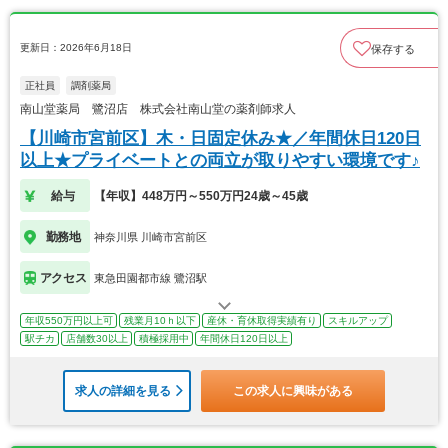
更新日：2026年6月18日
保存する
正社員
調剤薬局
南山堂薬局 鷺沼店 株式会社南山堂の薬剤師求人
【川崎市宮前区】木・日固定休み★／年間休日120日
以上★プライベートとの両立が取りやすい環境です♪
給与
【年収】448万円～550万円24歳～45歳
勤務地
神奈川県 川崎市宮前区
アクセス
東急田園都市線 鷺沼駅
年収550万円以上可
残業月10ｈ以下
産休・育休取得実績有り
スキルアップ
駅チカ
店舗数30以上
積極採用中
年間休日120日以上
求人の詳細を見る
この求人に興味がある