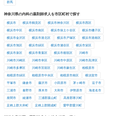
群馬
神奈川県の内科の薬剤師求人を市区町村で探す
横浜市
横浜市鶴見区
横浜市神奈川区
横浜市西区
横浜市中区
横浜市南区
横浜市保土ケ谷区
横浜市磯子区
横浜市金沢区
横浜市港北区
横浜市戸塚区
横浜市港南区
横浜市旭区
横浜市緑区
横浜市瀬谷区
横浜市栄区
横浜市泉区
横浜市青葉区
横浜市都筑区
川崎市
川崎市川崎区
川崎市幸区
川崎市中原区
川崎市高津区
川崎市多摩区
川崎市宮前区
川崎市麻生区
相模原市
相模原市緑区
相模原市中央区
相模原市南区
横須賀市
平塚市
鎌倉市
藤沢市
小田原市
茅ヶ崎市
逗子市
三浦市
秦野市
厚木市
大和市
伊勢原市
海老名市
座間市
綾瀬市
三浦郡葉山町
高座郡寒川町
足柄上郡大井町
足柄上郡開成町
愛甲郡愛川町