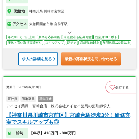
勤務地
神奈川県 川崎市宮前区
アクセス
東急田園都市線 宮前平駅
年収800万円以上可
新卒も応募可能
未経験者も応募可能
残業月10ｈ以下
産休・育休取得実績有り
スキルアップ
駅チカ
店舗数30以上
年間休日120日以上
求人の詳細を見る
最新の募集状況を問い合わせる
更新日：2026年6月18日
保存する
正社員
調剤薬局
募集停止
アイセイ薬局 宮崎台店 株式会社アイセイ薬局の薬剤師求人
【神奈川県川崎市宮前区】宮崎台駅徒歩3分！研修充
実でスキルアップも◎
給与
【年収】418万円～806万円