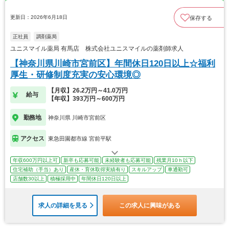
更新日：2026年6月18日
保存する
正社員
調剤薬局
ユニスマイル薬局 有馬店 株式会社ユニスマイルの薬剤師求人
【神奈川県川崎市宮前区】年間休日120日以上☆福利
厚生・研修制度充実の安心環境◎
【月収】26.2万円～41.0万円
給与
【年収】393万円～600万円
勤務地
神奈川県 川崎市宮前区
アクセス
東急田園都市線 宮前平駅
年収600万円以上可
新卒も応募可能
未経験者も応募可能
残業月10ｈ以下
住宅補助（手当）あり
産休・育休取得実績有り
スキルアップ
車通勤可
店舗数30以上
積極採用中
年間休日120日以上
求人の詳細を見る
この求人に興味がある