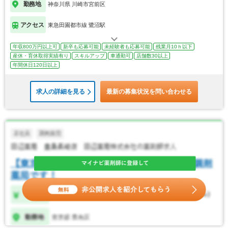
勤務地
神奈川県 川崎市宮前区
アクセス
東急田園都市線 鷺沼駅
年収800万円以上可
新卒も応募可能
未経験者も応募可能
残業月10ｈ以下
産休・育休取得実績有り
スキルアップ
車通勤可
店舗数30以上
年間休日120日以上
求人の詳細を見る
最新の募集状況を問い合わせる