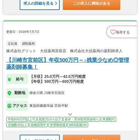
求人の詳細を見る
この求人に興味がある
更新日：2026年7月7日
保存する
正社員
調剤薬局
株式会社グリット 大信薬局宮前店 株式会社大信薬局の薬剤師求人
【川崎市宮前区】年収500万円～♪残業少なめ◎管理
薬剤師募集！
【月収】25.0万円～42.0万円程度
給与
【年収】500万円～600万円程度
勤務地
神奈川県 川崎市宮前区
アクセス
東急田園都市線 宮前平駅
年収600万円以上可
残業月10ｈ以下
産休・育休取得実績有り
車通勤可
店舗数30以上
積極採用中
管理職候補
WEB面接OK