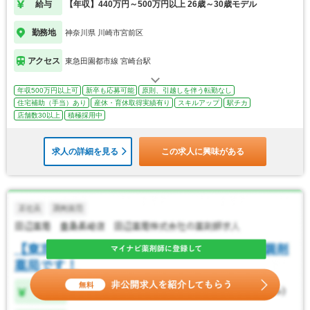
給与
【年収】440万円～500万円以上 26歳～30歳モデル
勤務地
神奈川県 川崎市宮前区
アクセス
東急田園都市線 宮崎台駅
年収500万円以上可
新卒も応募可能
原則、引越しを伴う転勤なし
住宅補助（手当）あり
産休・育休取得実績有り
スキルアップ
駅チカ
店舗数30以上
積極採用中
求人の詳細を見る
この求人に興味がある