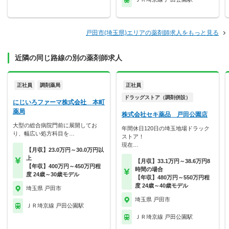
戸田市(埼玉県)エリアの薬剤師求人をもっと見る
近隣の同じ路線の別の薬剤師求人
正社員
調剤薬局
正社員
ドラッグストア（調剤併設）
にじいろファーマ株式会社 本町
薬局
株式会社セキ薬品 戸田公園店
大型の総合病院門前に展開してお
年間休日120日の埼玉地場ドラック
り、幅広い処方科目を…
ストア！
現在…
【月収】23.0万円～30.0万円以
上
【月収】33.1万円～38.6万円8
【年収】400万円～450万円程
時間の場合
度 24歳～30歳モデル
【年収】480万円～550万円程
度 24歳～40歳モデル
埼玉県 戸田市
埼玉県 戸田市
ＪＲ埼京線 戸田公園駅
ＪＲ埼京線 戸田公園駅