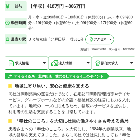
【年収】418万円～806万円
給与
月・水・金:09時00分～18時30分（休憩60分）,火・木:09時00
勤務時間
分～19時00分（休憩60分）,土:09時00分～17時00分（休憩60
分）
最寄り駅
ＪＲ埼京線「北戸田駅」 徒歩1分
アクセス
更新日：2026/06/18 求人番号：10220496
求人情報
法人情報
類似の求人
アイセイ薬局 北戸田店 株式会社アイセイ…のポイント
地域に寄り添い、安心と健康を支える
同社は調剤薬局の運営だけでなく、在宅訪問調剤管理指導やデイサ
ービス、グループホームなどの介護・福祉施設の経営にも力を入れ
ています。地域のニーズに応えるため、幅広いサービスを提供し、
利用者の生活を支援することを目指しています。
「奉仕のこころ」を大切に社員の働きやすさも考える薬局
患者さまへの「奉仕のこころ」を大切にし、1984年の創業以来、地
域の健康を支えてきました。さらに同社では社員に対しても「奉仕