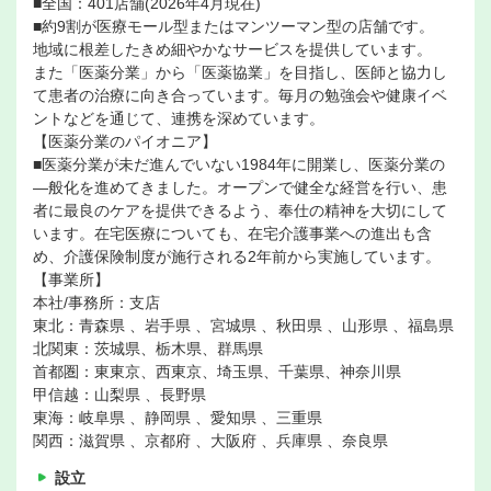
■全国：401店舗(2026年4月現在)
■約9割が医療モール型またはマンツーマン型の店舗です。
地域に根差したきめ細やかなサービスを提供しています。
また「医薬分業」から「医薬協業」を目指し、医師と協力し
て患者の治療に向き合っています。毎月の勉強会や健康イベ
ントなどを通じて、連携を深めています。
【医薬分業のパイオニア】
■医薬分業が未だ進んでいない1984年に開業し、医薬分業の
―般化を進めてきました。オープンで健全な経営を行い、患
者に最良のケアを提供できるよう、奉仕の精神を大切にして
います。在宅医療についても、在宅介護事業への進出も含
め、介護保険制度が施行される2年前から実施しています。
【事業所】
本社/事務所：支店
東北：青森県 、岩手県 、宮城県 、秋田県 、山形県 、福島県
北関東：茨城県、栃木県、群馬県
首都圏：東東京、西東京、埼玉県、千葉県、神奈川県
甲信越：山梨県 、長野県
東海：岐阜県 、静岡県 、愛知県 、三重県
関西：滋賀県 、京都府 、大阪府 、兵庫県 、奈良県
設立