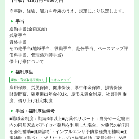
【年収】418万円～806万円
※年齢、経験、能力を考慮のうえ、規定により決定します。
手当
通勤手当(全額支給)
残業手当
資格手当
その他手当(地域手当、役職手当、赴任手当、ベースアップ評
価料手当、管理薬剤師手当)
借上げ寮について
福利厚生
産休・育休取得実績有り
スキルアップ
雇用保険、労災保険、健康保険、厚生年金保険、損害保険
財形貯蓄、確定拠出年金401k、慶弔見舞金制度、社員割引制
度、借り上げ社宅制度
手当・福利厚生備考
■退職金制度：勤続3年以上■お薬代サポート：自身や一定範囲
内の同居家族がアイセイ薬局を利用した場合、お薬代の約7割
を会社補助■健康診断・インフルエンザ予防接種費用補助■住
宅補助（手当）：求人によっては住宅補助（家賃補助）が提