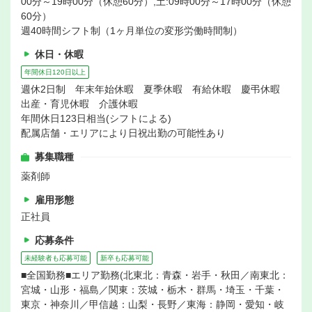
00分～19時00分（休憩60分）,土:09時00分～17時00分（休憩
60分）
週40時間シフト制（1ヶ月単位の変形労働時間制）
休日・休暇
年間休日120日以上
週休2日制 年末年始休暇 夏季休暇 有給休暇 慶弔休暇
出産・育児休暇 介護休暇
年間休日123日相当(シフトによる)
配属店舗・エリアにより日祝出勤の可能性あり
募集職種
薬剤師
雇用形態
正社員
応募条件
未経験者も応募可能
新卒も応募可能
■全国勤務■エリア勤務(北東北：青森・岩手・秋田／南東北：
宮城・山形・福島／関東：茨城・栃木・群馬・埼玉・千葉・
東京・神奈川／甲信越：山梨・長野／東海：静岡・愛知・岐