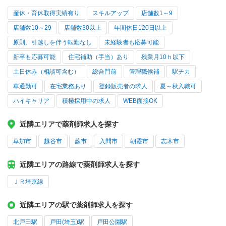
産休・育休取得実績有り
スキルアップ
店舗数1～9
店舗数10～29
店舗数30以上
年間休日120日以上
原則、引越しを伴う転勤なし
未経験者も応募可能
新卒も応募可能
住宅補助（手当）あり
残業月10ｈ以下
土日休み（相談可含む）
総合門前
管理職候補
駅チカ
車通勤可
在宅業務あり
登録販売者の求人
夏～秋入職可
ハイキャリア
積極採用中の求人
WEB面接OK
近隣エリアで薬剤師求人を探す
草加市
越谷市
蕨市
入間市
朝霞市
志木市
近隣エリアの路線で薬剤師求人を探す
ＪＲ埼京線
近隣エリアの駅で薬剤師求人を探す
北戸田駅
戸田(埼玉)駅
戸田公園駅