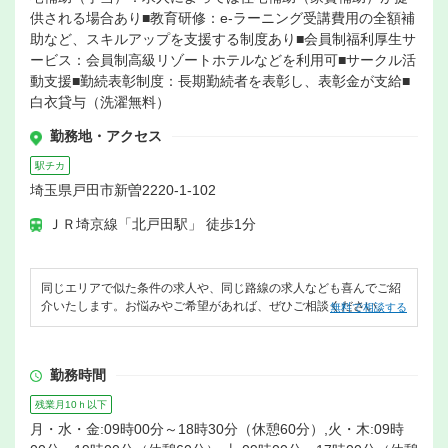
供される場合あり■教育研修：e-ラーニング受講費用の全額補
助など、スキルアップを支援する制度あり■会員制福利厚生サ
ービス：会員制高級リゾートホテルなどを利用可■サークル活
動支援■勤続表彰制度：長期勤続者を表彰し、表彰金が支給■
白衣貸与（洗濯無料）
勤務地・アクセス
駅チカ
埼玉県戸田市新曽2220-1-102
ＪＲ埼京線「北戸田駅」 徒歩1分
同じエリアで似た条件の求人や、同じ路線の求人なども喜んでご紹
介いたします。お悩みやご希望があれば、ぜひご相談ください。
無料で相談する
勤務時間
残業月10ｈ以下
月・水・金:09時00分～18時30分（休憩60分）,火・木:09時