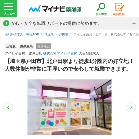
!
安心・安全な転職サポートの提供に努めます。
薬剤師の求人・転職TOP
埼玉県
戸田市
アイセイ薬局 北戸田店 株式会社アイセイ薬
正社員
調剤薬局
募集停止
アイセイ薬局 北戸田店
株式会社アイセイ薬局
の薬剤師求人
【埼玉県戸田市】北戸田駅より徒歩1分圏内の好立地！
人数体制が非常に手厚いので安心して就業できます。