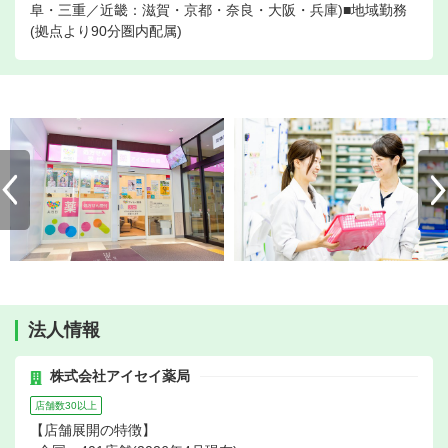
阜・三重／近畿：滋賀・京都・奈良・大阪・兵庫)■地域勤務
(拠点より90分圏内配属)
法人情報
株式会社アイセイ薬局
店舗数30以上
【店舗展開の特徴】