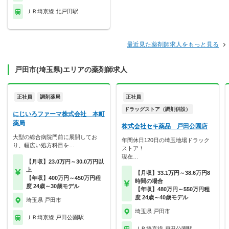
ＪＲ埼京線 北戸田駅
最近見た薬剤師求人をもっと見る
戸田市(埼玉県)エリアの薬剤師求人
正社員
調剤薬局
正社員
ドラッグストア（調剤併設）
にじいろファーマ株式会社 本町
薬局
株式会社セキ薬品 戸田公園店
大型の総合病院門前に展開してお
年間休日120日の埼玉地場ドラック
り、幅広い処方科目を…
ストア！
現在…
【月収】23.0万円～30.0万円以
上
【月収】33.1万円～38.6万円8
【年収】400万円～450万円程
時間の場合
度 24歳～30歳モデル
【年収】480万円～550万円程
度 24歳～40歳モデル
埼玉県 戸田市
埼玉県 戸田市
ＪＲ埼京線 戸田公園駅
ＪＲ埼京線 戸田公園駅