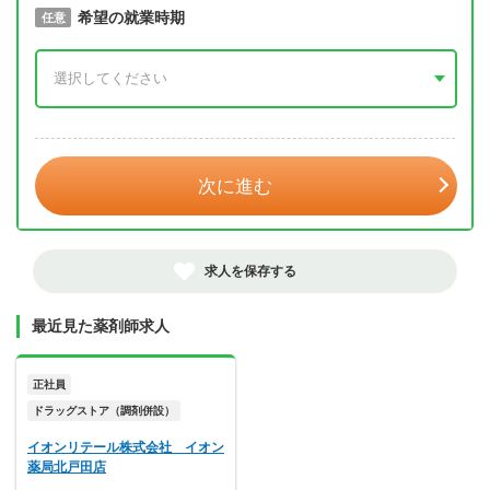
取得予定年
希望の就業時期
必須
任意
年 3月
次に進む
求人を保存する
最近見た薬剤師求人
正社員
ドラッグストア（調剤併設）
イオンリテール株式会社 イオン
薬局北戸田店