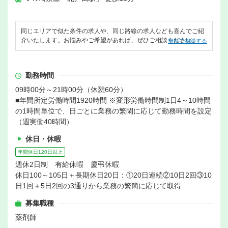
同じエリアで似た条件の求人や、同じ路線の求人なども喜んでご紹
介いたします。お悩みやご希望があれば、ぜひご相談ください。
無料で相談する
勤務時間
09時00分～21時00分（休憩60分）
■年間所定労働時間1920時間 ※変形労働時間制1日4～10時間
の1時間単位で、日ごとに業務の繁閑に応じて勤務時間を設定
（週実働40時間）
休日・休暇
年間休日120日以上
週休2日制 有給休暇 慶弔休暇
休日100～105日＋長期休日20日：①20日連続②10日2回③10
日1回＋5日2回の3通りから業務の繁簡に応じて取得
募集職種
薬剤師