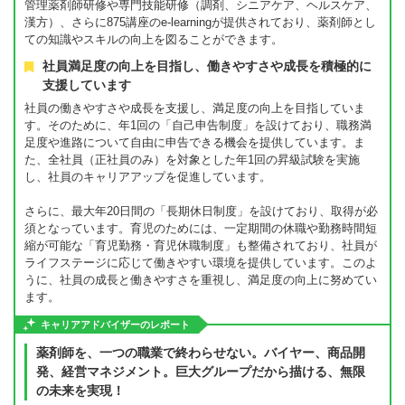
管理薬剤師研修や専門技能研修（調剤、シニアケア、ヘルスケア、
漢方）、さらに875講座のe-learningが提供されており、薬剤師とし
ての知識やスキルの向上を図ることができます。
社員満足度の向上を目指し、働きやすさや成長を積極的に
支援しています
社員の働きやすさや成長を支援し、満足度の向上を目指していま
す。そのために、年1回の「自己申告制度」を設けており、職務満
足度や進路について自由に申告できる機会を提供しています。ま
た、全社員（正社員のみ）を対象とした年1回の昇級試験を実施
し、社員のキャリアアップを促進しています。
さらに、最大年20日間の「長期休日制度」を設けており、取得が必
須となっています。育児のためには、一定期間の休職や勤務時間短
縮が可能な「育児勤務・育児休職制度」も整備されており、社員が
ライフステージに応じて働きやすい環境を提供しています。このよ
うに、社員の成長と働きやすさを重視し、満足度の向上に努めてい
ます。
キャリアアドバイザーのレポート
薬剤師を、一つの職業で終わらせない。バイヤー、商品開
発、経営マネジメント。巨大グループだから描ける、無限
の未来を実現！