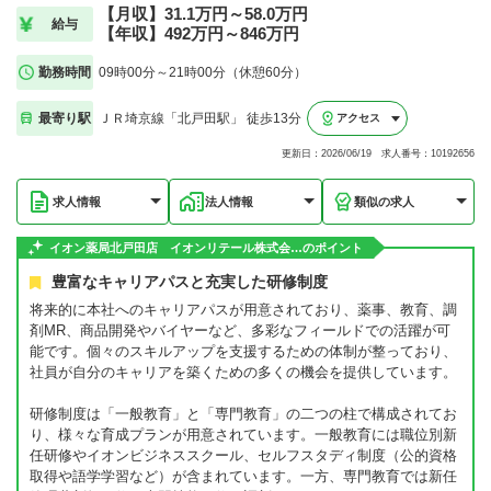
【月収】31.1万円～58.0万円
給与
【年収】492万円～846万円
勤務時間
09時00分～21時00分（休憩60分）
最寄り駅
ＪＲ埼京線「北戸田駅」 徒歩13分
アクセス
更新日：2026/06/19 求人番号：10192656
求人情報
法人情報
類似の求人
イオン薬局北戸田店 イオンリテール株式会…のポイント
豊富なキャリアパスと充実した研修制度
将来的に本社へのキャリアパスが用意されており、薬事、教育、調
剤MR、商品開発やバイヤーなど、多彩なフィールドでの活躍が可
能です。個々のスキルアップを支援するための体制が整っており、
社員が自分のキャリアを築くための多くの機会を提供しています。
研修制度は「一般教育」と「専門教育」の二つの柱で構成されてお
り、様々な育成プランが用意されています。一般教育には職位別新
任研修やイオンビジネススクール、セルフスタディ制度（公的資格
取得や語学学習など）が含まれています。一方、専門教育では新任