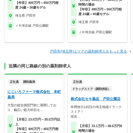
【年収】400万円～450万円程
時間の場合
度 24歳～30歳モデル
【年収】480万円～550万円程
度 24歳～40歳モデル
埼玉県 戸田市
埼玉県 戸田市
ＪＲ埼京線 戸田公園駅
ＪＲ埼京線 戸田公園駅
戸田市(埼玉県)エリアの薬剤師求人をもっと見る
近隣の同じ路線の別の薬剤師求人
正社員
調剤薬局
正社員
ドラッグストア（調剤併設）
にじいろファーマ株式会社 本町
薬局
株式会社セキ薬品 戸田公園店
大型の総合病院門前に展開してお
年間休日120日の埼玉地場ドラック
り、幅広い処方科目を…
ストア！
現在…
【月収】23.0万円～30.0万円以
上
【月収】33.1万円～38.6万円8
【年収】400万円～450万円程
時間の場合