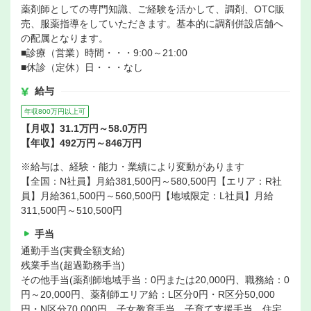
薬剤師としての専門知識、ご経験を活かして、調剤、OTC販
売、服薬指導をしていただきます。基本的に調剤併設店舗へ
の配属となります。
■診療（営業）時間・・・9:00～21:00
■休診（定休）日・・・なし
給与
年収800万円以上可
【月収】31.1万円～58.0万円
【年収】492万円～846万円
※給与は、経験・能力・業績により変動があります
【全国：N社員】月給381,500円～580,500円【エリア：R社
員】月給361,500円～560,500円【地域限定：L社員】月給
311,500円～510,500円
手当
通勤手当(実費全額支給)
残業手当(超過勤務手当)
その他手当(薬剤師地域手当：0円または20,000円、職務給：0
円～20,000円、薬剤師エリア給：L区分0円・R区分50,000
円・N区分70,000円、子女教育手当、子育て支援手当、住宅