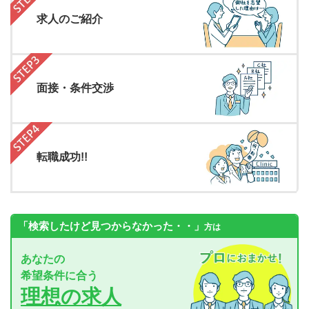
求人のご紹介
面接・条件交渉
転職成功!!
「検索したけど見つからなかった・・」
方は
あなたの
希望条件に合う
理想の求人