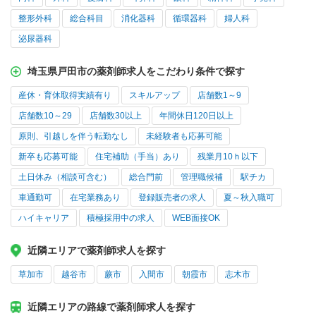
整形外科
総合科目
消化器科
循環器科
婦人科
泌尿器科
埼玉県戸田市の薬剤師求人をこだわり条件で探す
産休・育休取得実績有り
スキルアップ
店舗数1～9
店舗数10～29
店舗数30以上
年間休日120日以上
原則、引越しを伴う転勤なし
未経験者も応募可能
新卒も応募可能
住宅補助（手当）あり
残業月10ｈ以下
土日休み（相談可含む）
総合門前
管理職候補
駅チカ
車通勤可
在宅業務あり
登録販売者の求人
夏～秋入職可
ハイキャリア
積極採用中の求人
WEB面接OK
近隣エリアで薬剤師求人を探す
草加市
越谷市
蕨市
入間市
朝霞市
志木市
近隣エリアの路線で薬剤師求人を探す