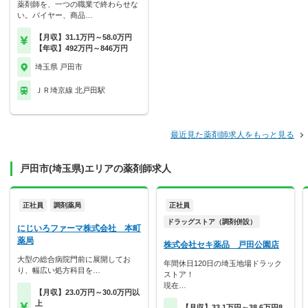
薬剤師を、一つの職業で終わらせな
い。バイヤー、商品…
【月収】31.1万円～58.0万円
【年収】492万円～846万円
埼玉県 戸田市
ＪＲ埼京線 北戸田駅
最近見た薬剤師求人をもっと見る
戸田市(埼玉県)エリアの薬剤師求人
正社員
調剤薬局
正社員
ドラッグストア（調剤併設）
にじいろファーマ株式会社 本町
薬局
株式会社セキ薬品 戸田公園店
大型の総合病院門前に展開してお
年間休日120日の埼玉地場ドラック
り、幅広い処方科目を…
ストア！
現在…
【月収】23.0万円～30.0万円以
上
【月収】33.1万円～38.6万円8