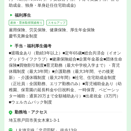
助成金、独身・単身赴任住宅助成金)
福利厚生
産休・育休取得実績有り
スキルアップ
雇用保険、労災保険、健康保険、厚生年金保険
慶弔見舞金制度
手当・福利厚生備考
■退職金あり（勤続3年以上）■定年65歳■総合共済会（イオン
グッドライフクラブ）■健康保険組合■企業年金基金■団体生命
保険■買物割引制度■育児勤務（最大中学校入学まで）・育児
休職制度（最大3年間）■介護勤務（最大3年間、その後更
新）・介護休職制度（最大2年間）■社宅、住宅助成金制度
（正社員：全国勤務、エリア勤務のみ）■育児補助金あり（幼
稚園、保育園の延長料金や日祝料金、一時保育、ベビーシッ
ター補助：通算20万まで全額補助あり）■出産祝金（3万円）
■ウェルカムバック制度
勤務地・アクセス
埼玉県戸田市美女木東1-3-1
ＪＲ埼京線「北戸田駅」 徒歩13分