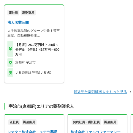
正社員
調剤薬局
法人名非公開
大手医薬品卸のグループ企業！音声
薬歴、自動在庫発注…
【月収】25.0万円以上 24歳～
モデル 【年収】414万円～600
万円
京都府 宇治市
ＪＲ奈良線 宇治(ＪＲ)駅
最近見た薬剤師求人をもっと見る
宇治市(京都府)エリアの薬剤師求人
正社員
調剤薬局
契約社員・嘱託社員
調剤薬局
シマタニ株式会社 ステラ薬局
株式会社ファルコファーマシー