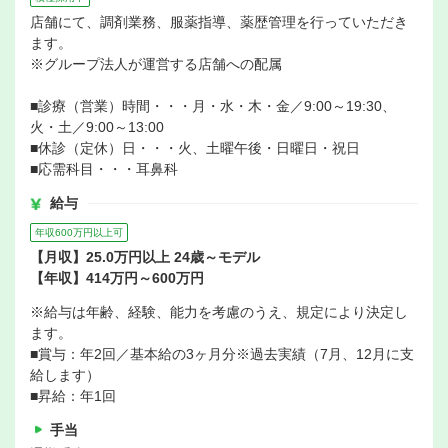
店舗にて、調剤業務、服薬指導、薬歴管理を行っていただき
ます。
※グループ法人が運営する店舗への配属
■診療（営業）時間・・・月・水・木・金／9:00～19:30、
火・土／9:00～13:00
■休診（定休）日・・・火、土曜午後・日曜日・祝日
■応需科目・・・耳鼻科
給与
年収600万円以上可
【月収】25.0万円以上 24歳～モデル
【年収】414万円～600万円
※給与は年齢、経験、能力を考慮のうえ、規定により決定し
ます。
■賞与：年2回／基本給の3ヶ月分※過去実績（7月、12月に支
給します）
■昇給：年1回
手当