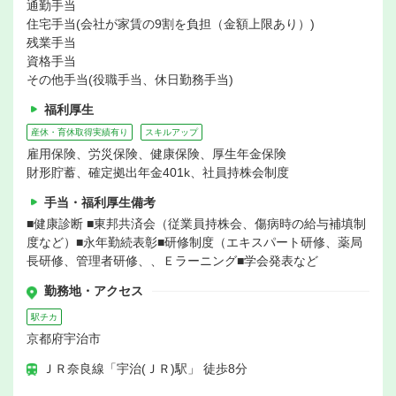
通勤手当
住宅手当(会社が家賃の9割を負担（金額上限あり）)
残業手当
資格手当
その他手当(役職手当、休日勤務手当)
福利厚生
産休・育休取得実績有り
スキルアップ
雇用保険、労災保険、健康保険、厚生年金保険
財形貯蓄、確定拠出年金401k、社員持株会制度
手当・福利厚生備考
■健康診断 ■東邦共済会（従業員持株会、傷病時の給与補填制
度など）■永年勤続表彰■研修制度（エキスパート研修、薬局
長研修、管理者研修、、Ｅラーニング■学会発表など
勤務地・アクセス
駅チカ
京都府宇治市
ＪＲ奈良線「宇治(ＪＲ)駅」 徒歩8分