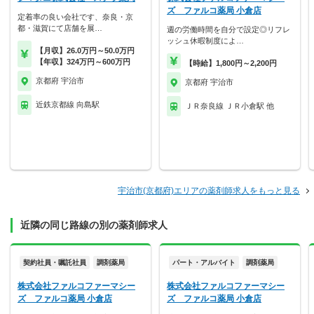
ズ ファルコ薬局 小倉店
定着率の良い会社です、奈良・京
都・滋賀にて店舗を展…
週の労働時間を自分で設定◎リフレ
ッシュ休暇制度によ…
【月収】26.0万円～50.0万円
【年収】324万円～600万円
【時給】1,800円～2,200円
京都府 宇治市
京都府 宇治市
近鉄京都線 向島駅
ＪＲ奈良線 ＪＲ小倉駅 他
宇治市(京都府)エリアの薬剤師求人をもっと見る
近隣の同じ路線の別の薬剤師求人
契約社員・嘱託社員
調剤薬局
パート・アルバイト
調剤薬局
株式会社ファルコファーマシー
株式会社ファルコファーマシー
ズ ファルコ薬局 小倉店
ズ ファルコ薬局 小倉店