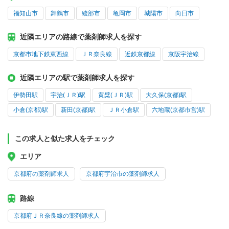
福知山市
舞鶴市
綾部市
亀岡市
城陽市
向日市
近隣エリアの路線で薬剤師求人を探す
京都市地下鉄東西線
ＪＲ奈良線
近鉄京都線
京阪宇治線
近隣エリアの駅で薬剤師求人を探す
伊勢田駅
宇治(ＪＲ)駅
黄檗(ＪＲ)駅
大久保(京都)駅
小倉(京都)駅
新田(京都)駅
ＪＲ小倉駅
六地蔵(京都市営)駅
この求人と似た求人をチェック
エリア
京都府の薬剤師求人
京都府宇治市の薬剤師求人
路線
京都府ＪＲ奈良線の薬剤師求人