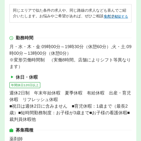
同じエリアで似た条件の求人や、同じ路線の求人なども喜んでご紹
介いたします。お悩みやご希望があれば、ぜひご相談ください。
無料で相談する
勤務時間
月・水・木・金:09時00分～19時30分（休憩60分）,火・土:09
時00分～13時00分（休憩0分）
※変形労働時間制 （実働8時間。店舗によりシフト等異なり
ます）
休日・休暇
年間休日120日以上
週休2日制 年末年始休暇 夏季休暇 有給休暇 出産・育児
休暇 リフレッシュ休暇
■祝日は週休2日に含みません ■育児休暇：1歳まで（最長2
歳）■短時間勤務制度：お子様が3歳まで■お子様の看護休暇■
裁判員休暇他
募集職種
薬剤師