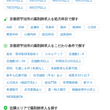
500万円以上
550万円以上
600万円以上
650万円以上
700万円以上
800万円以上
京都府宇治市の薬剤師求人を処方科目で探す
内科
外科
皮膚科
耳鼻科
眼科
精神科
小児科
整形外科
心療内科
総合科目
泌尿器科
京都府宇治市の薬剤師求人をこだわり条件で探す
産休・育休取得実績有り
スキルアップ
店舗数1～9
店舗数10～29
店舗数30以上
年間休日120日以上
原則、引越しを伴う転勤なし
未経験者も応募可能
新卒も応募可能
住宅補助（手当）あり
残業月10ｈ以下
土日休み（相談可含む）
総合門前
管理職候補
駅チカ
車通勤可
在宅業務あり
夏～秋入職可
積極採用中の求人
WEB面接OK
近隣エリアで薬剤師求人を探す