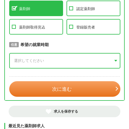
薬剤師
認定薬剤師
薬剤師取得見込
登録販売者
取得予定年
希望の就業時期
必須
任意
年 3月
次に進む
求人を保存する
最近見た薬剤師求人