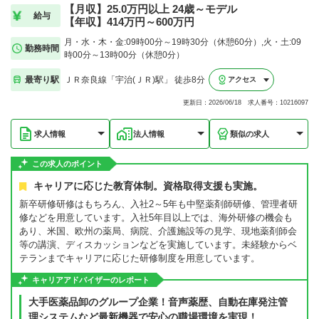
【月収】25.0万円以上 24歳～モデル
給与
【年収】414万円～600万円
月・水・木・金:09時00分～19時30分（休憩60分）,火・土:09
勤務時間
時00分～13時00分（休憩0分）
最寄り駅
ＪＲ奈良線「宇治(ＪＲ)駅」 徒歩8分
アクセス
更新日：2026/06/18 求人番号：10216097
求人情報
法人情報
類似の求人
この求人のポイント
キャリアに応じた教育体制。資格取得支援も実施。
新卒研修研修はもちろん、入社2～5年も中堅薬剤師研修、管理者研
修などを用意しています。入社5年目以上では、海外研修の機会も
あり、米国、欧州の薬局、病院、介護施設等の見学、現地薬剤師会
等の講演、ディスカッションなどを実施しています。未経験からベ
テランまでキャリアに応じた研修制度を用意しています。
キャリアアドバイザーのレポート
大手医薬品卸のグループ企業！音声薬歴、自動在庫発注管
理システムなど最新機器で安心の職場環境を実現！