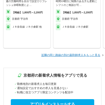
週の労働時間を自分で設定◎リフレ
時間や曜日に制限のある方も柔軟に
ッシュ休暇制度によ…
シフトのご相談が可…
【時給】1,800円～2,200円
【時給】1,850円～2,200円
京都府 宇治市
京都府 宇治市
ＪＲ奈良線 ＪＲ小倉駅 他
ＪＲ奈良線 ＪＲ小倉駅
近隣の同じ路線の別の薬剤師求人をもっと見る
京都府の新着求人情報をアプリで見る
勤務地別の新着求人を毎日更新
通知設定でおすすめの求人を見逃さない
転職に役立つアプリ限定コンテンツを配信中
アプリをインストールする