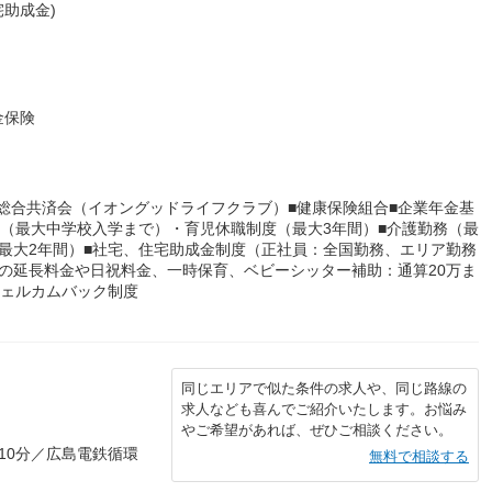
助成金)
金保険
■総合共済会（イオングッドライフクラブ）■健康保険組合■企業年金基
務（最大中学校入学まで）・育児休職制度（最大3年間）■介護勤務（最
最大2年間）■社宅、住宅助成金制度（正社員：全国勤務、エリア勤務
の延長料金や日祝料金、一時保育、ベビーシッター補助：通算20万ま
ウェルカムバック制度
同じエリアで似た条件の求人や、同じ路線の
求人なども喜んでご紹介いたします。お悩み
やご希望があれば、ぜひご相談ください。
10分／広島電鉄循環
無料で相談する