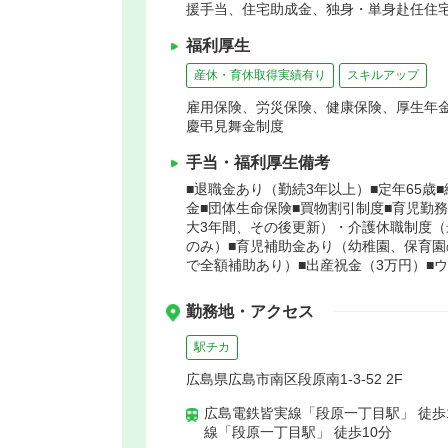
援手当、住宅助成金、独身・単身赴任住宅
福利厚生
産休・育休取得実績有り
スキルアップ
雇用保険、労災保険、健康保険、厚生年
慶弔見舞金制度
手当・福利厚生備考
■退職金あり（勤続3年以上）■定年65歳
金■団体生命保険■買物割引制度■育児勤
大3年間、その後更新）・介護休職制度（
のみ）■育児補助金あり（幼稚園、保育園
で全額補助あり）■出産祝金（3万円）■
勤務地・アクセス
駅チカ
広島県広島市南区段原南1-3-52 2F
広島電鉄皆実線「段原一丁目駅」 徒歩
線「段原一丁目駅」 徒歩10分