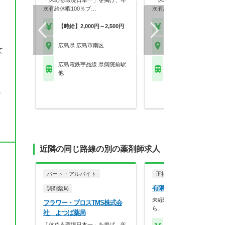
「休める環境日本一」を掲げ、年
「休める環境日本一」を掲げ
次有給休暇100％プ…
次有給休暇100％プ…
【時給】2,000円～2,500円
【時給】2,000円～2,5
広島県 広島市南区
広島県 広島市南区
て
広島電鉄宇品線 県病院前駅
ＪＲ山陽本線(神戸－門
他
天神川駅 他
の
近隣の同じ路線の別の薬剤師求人
パート・アルバイト
正社員
調剤薬局
有限会社ホンゴウ 段原薬
調剤薬局
未経験者歓迎！やる気のある
フラワー・ブロスTMS株式会
ら、しっかりとお教え…
社 よつば薬局
「休める環境日本一」を掲げ、年