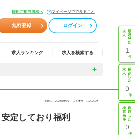
採用ご担当者様へ
マイページでできること
無料登録
ログイン
1
求人ランキング
求人を検索する
0
更新日：2026/06/19
求人番号：10202225
も安定しており福利
0