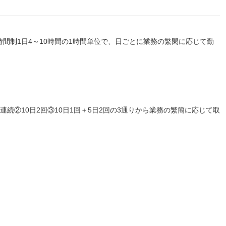
働時間制1日4～10時間の1時間単位で、日ごとに業務の繁閑に応じて勤
0日連続②10日2回③10日1回＋5日2回の3通りから業務の繁簡に応じて取