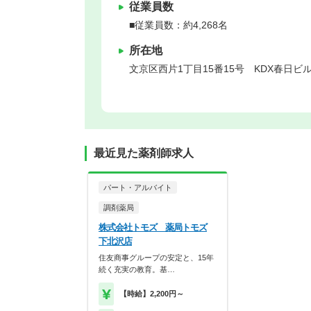
従業員数
■従業員数：約4,268名
所在地
文京区
西片1丁目15番15号 KDX春日ビル
最近見た薬剤師求人
パート・アルバイト
調剤薬局
株式会社トモズ 薬局トモズ
下北沢店
住友商事グループの安定と、15年
続く充実の教育。基…
【時給】2,200円～