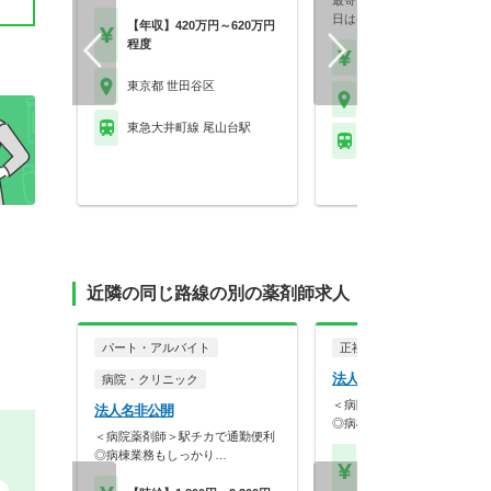
最寄り駅から徒歩約10分！週
日は半日のみの勤務…
【年収】420万円～620万円
程度
【時給】2,200円～
東京都 世田谷区
東京都 世田谷区
東急大井町線 尾山台駅
東急大井町線 上野毛駅
近隣の同じ路線の別の薬剤師求人
パート・アルバイト
正社員
病院・クリニッ
法人名非公開
病院・クリニック
＜病院薬剤師＞駅チカで通勤
法人名非公開
◎病棟業務もしっかり…
＜病院薬剤師＞駅チカで通勤便利
◎病棟業務もしっかり…
【月収】20.0万円
【年収】360万円～52