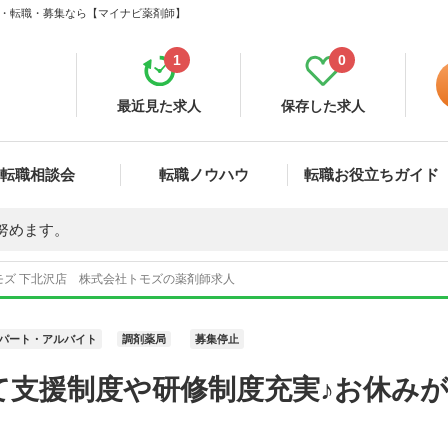
求人・転職・募集なら【マイナビ薬剤師】
1
0
最近見た求人
保存した求人
転職相談会
転職ノウハウ
転職お役立ちガイド
努めます。
モズ 下北沢店 株式会社トモズの薬剤師求人
パート・アルバイト
調剤薬局
募集停止
て支援制度や研修制度充実♪お休み