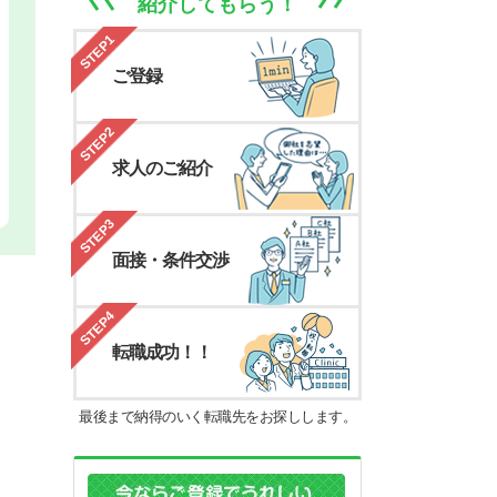
紹介してもらう！
STEP1
ご登録
STEP2
求人のご紹介
STEP3
面接・条件交渉
STEP4
転職成功！！
最後まで納得のいく転職先をお探しします。