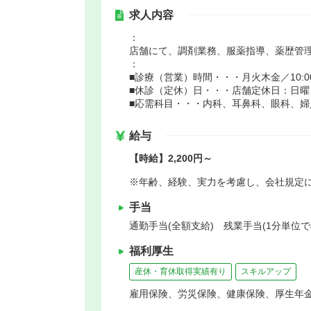
求人内容
：
店舗にて、調剤業務、服薬指導、薬歴管
：
■診療（営業）時間・・・月火木金／10:00～1
■休診（定休）日・・・店舗定休日：日曜
■応需科目・・・内科、耳鼻科、眼科、婦
給与
【時給】2,200円～
※年齢、経験、実力を考慮し、会社規定
手当
通勤手当(全額支給) 残業手当(1分単位で
福利厚生
産休・育休取得実績有り
スキルアップ
雇用保険、労災保険、健康保険、厚生年