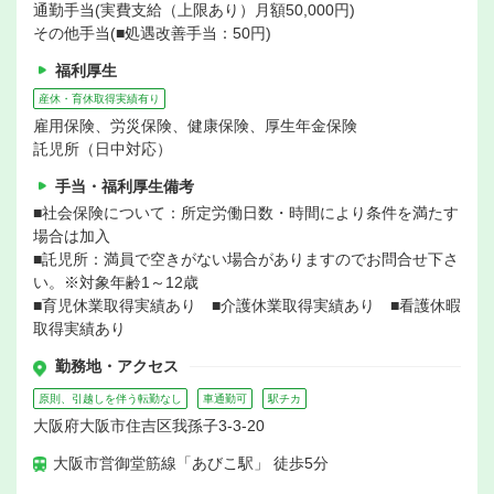
通勤手当(実費支給（上限あり）月額50,000円)
その他手当(■処遇改善手当：50円)
福利厚生
産休・育休取得実績有り
雇用保険、労災保険、健康保険、厚生年金保険
託児所（日中対応）
手当・福利厚生備考
■社会保険について：所定労働日数・時間により条件を満たす
場合は加入
■託児所：満員で空きがない場合がありますのでお問合せ下さ
い。※対象年齢1～12歳
■育児休業取得実績あり ■介護休業取得実績あり ■看護休暇
取得実績あり
勤務地・アクセス
原則、引越しを伴う転勤なし
車通勤可
駅チカ
大阪府大阪市住吉区我孫子3-3-20
大阪市営御堂筋線「あびこ駅」 徒歩5分