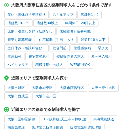
大阪府大阪市住吉区の薬剤師求人をこだわり条件で探す
産休・育休取得実績有り
スキルアップ
店舗数1～9
店舗数10～29
店舗数30以上
年間休日120日以上
原則、引越しを伴う転勤なし
未経験者も応募可能
新卒も応募可能
住宅補助（手当）あり
残業月10ｈ以下
土日休み（相談可含む）
総合門前
管理職候補
駅チカ
車通勤可
在宅業務あり
登録販売者の求人
夏～秋入職可
ハイキャリア
積極採用中の求人
WEB面接OK
近隣エリアで薬剤師求人を探す
大阪市旭区
大阪市城東区
大阪市阿倍野区
大阪市東住吉区
大阪市西成区
大阪市淀川区
近隣エリアの路線で薬剤師求人を探す
大阪市営御堂筋線
ＪＲ阪和線(天王寺－和歌山)
南海電気鉄道
南海高野線
阪堺電気軌道上町線
阪堺電気軌道阪堺線