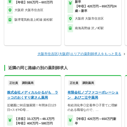
新卒
【年収】555万円～603万円
【年収】420万円～650万円24
大阪府 大阪市住吉区
歳～新卒
大阪府 大阪市住吉区
阪堺電気軌道上町線 姫松駅
南海高野線 沢ノ町駅
大阪市住吉区(大阪府)エリアの薬剤師求人をもっと見る
近隣の同じ路線の別の薬剤師求人
正社員
調剤薬局
正社員
調剤薬局
株式会社メディカルかるがも ラ
有限会社ノブファコーポレーショ
ッコのおくすり家さん薬局
ン あびこ辻中薬局
近畿圏に90店舗展開！年間休日123
有給消化率◎定着率◎子育てに理解
日×スギHD母…
のある職場なので、…
【月収】33.3万円～48.3万円
【年収】420万円～650万円新
【年収】400万円～580万円
卒