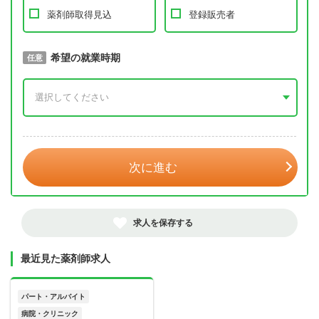
薬剤師取得見込
登録販売者
取得予定年
希望の就業時期
必須
任意
年 3月
次に進む
求人を保存する
最近見た薬剤師求人
パート・アルバイト
病院・クリニック