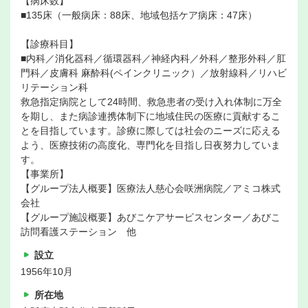
【病床数】
■135床（一般病床：88床、地域包括ケア病床：47床）
【診療科目】
■内科／消化器科／循環器科／神経内科／外科／整形外科／肛
門科／皮膚科 麻酔科(ペインクリニック）／放射線科／リハビ
リテーション科
救急指定病院として24時間、救急患者の受け入れ体制に万全
を期し、また病診連携体制下に地域住民の医療に貢献するこ
とを目指しています。診療に際しては社会のニーズに応える
よう、医療技術の高度化、専門化を目指し日夜努力していま
す。
【事業所】
【グループ法人概要】医療法人慈心会咲洲病院／アミコ株式
会社
【グループ施設概要】あびこケアサービスセンター／あびこ
訪問看護ステーション 他
設立
1956年10月
所在地