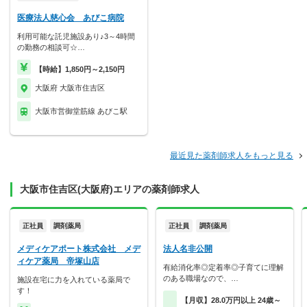
医療法人慈心会 あびこ病院
利用可能な託児施設あり♪3～4時間
の勤務の相談可☆…
【時給】1,850円～2,150円
大阪府 大阪市住吉区
大阪市営御堂筋線 あびこ駅
最近見た薬剤師求人をもっと見る
大阪市住吉区(大阪府)エリアの薬剤師求人
正社員
調剤薬局
正社員
調剤薬局
メディケアポート株式会社 メデ
法人名非公開
ィケア薬局 帝塚山店
有給消化率◎定着率◎子育てに理解
のある職場なので、…
施設在宅に力を入れている薬局で
す！
【月収】28.0万円以上 24歳～