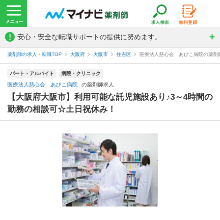
!
安心・安全な転職サポートの提供に努めます。
薬剤師の求人・転職TOP
大阪府
大阪市
住吉区
医療法人慈心会 あびこ病院の薬剤
パート・アルバイト
病院・クリニック
医療法人慈心会 あびこ病院
の薬剤師求人
【大阪府大阪市】利用可能な託児施設あり♪3～4時間の
勤務の相談可☆土日祝休み！