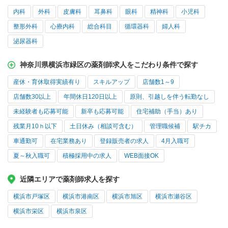
内科
外科
皮膚科
耳鼻科
眼科
精神科
小児科
整形外科
心療内科
総合科目
循環器科
婦人科
泌尿器科
神奈川県横浜市緑区の薬剤師求人をこだわり条件で探す
産休・育休取得実績有り
スキルアップ
店舗数1～9
店舗数30以上
年間休日120日以上
原則、引越しを伴う転勤なし
未経験者も応募可能
新卒も応募可能
住宅補助（手当）あり
残業月10ｈ以下
土日休み（相談可含む）
管理職候補
駅チカ
車通勤可
在宅業務あり
登録販売者の求人
4月入職可
夏～秋入職可
積極採用中の求人
WEB面接OK
近隣エリアで薬剤師求人を探す
横浜市戸塚区
横浜市港南区
横浜市旭区
横浜市瀬谷区
横浜市栄区
横浜市泉区