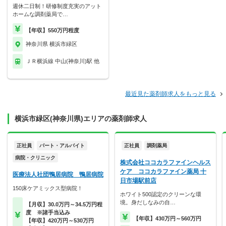
週休二日制！研修制度充実のアット
ホームな調剤薬局で…
【年収】550万円程度
神奈川県 横浜市緑区
ＪＲ横浜線 中山(神奈川)駅 他
最近見た薬剤師求人をもっと見る
横浜市緑区(神奈川県)エリアの薬剤師求人
正社員
パート・アルバイト
正社員
調剤薬局
病院・クリニック
株式会社ココカラファインヘルス
ケア ココカラファイン薬局 十
医療法人社団鴨居病院 鴨居病院
日市場駅前店
150床ケアミックス型病院！
ホワイト500認定のクリーンな環
境。身だしなみの自…
【月収】30.0万円～34.5万円程
度 ※諸手当込み
【年収】430万円～560万円
【年収】420万円～530万円