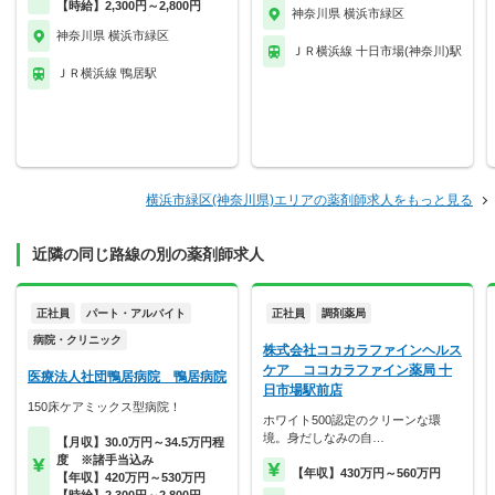
【時給】2,300円～2,800円
神奈川県 横浜市緑区
神奈川県 横浜市緑区
ＪＲ横浜線 十日市場(神奈川)駅
ＪＲ横浜線 鴨居駅
横浜市緑区(神奈川県)エリアの薬剤師求人をもっと見る
近隣の同じ路線の別の薬剤師求人
正社員
パート・アルバイト
正社員
調剤薬局
病院・クリニック
株式会社ココカラファインヘルス
ケア ココカラファイン薬局 十
医療法人社団鴨居病院 鴨居病院
日市場駅前店
150床ケアミックス型病院！
ホワイト500認定のクリーンな環
境。身だしなみの自…
【月収】30.0万円～34.5万円程
度 ※諸手当込み
【年収】430万円～560万円
【年収】420万円～530万円