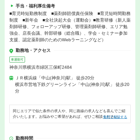
手当・福利厚生備考
■育児時短勤務制度 ■薬剤師賠償責任保険 ■育児短時間勤務
制度 ■新年会 ■全社決起大会（運動会）■教育研修（新人薬
剤師研修、フォローアップ研修、管理薬剤師研修、エリア勉
強会、店長会議、幹部研修（総合職）、学会・セミナー参加
支援、認定薬剤師のためのWebラーニングなど）
勤務地・アクセス
車通勤可
神奈川県横浜市緑区三保町2484
ＪＲ横浜線「中山(神奈川)駅」 徒歩20分
横浜市営地下鉄グリーンライン「中山(神奈川)駅」 徒歩20
分
同じエリアで似た条件の求人や、同じ路線の求人なども喜んでご紹
介いたします。お悩みやご希望があれば、ぜひご相談ください。
無料で相談する
勤務時間