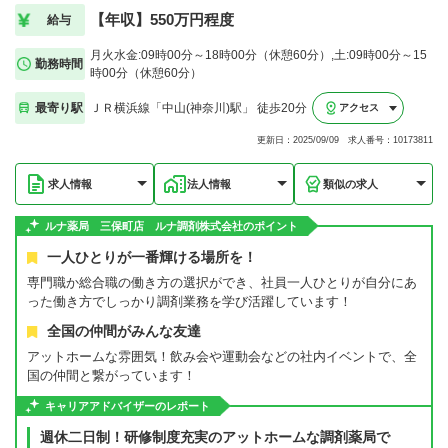
【年収】550万円程度
給与
月火水金:09時00分～18時00分（休憩60分）,土:09時00分～15
勤務時間
時00分（休憩60分）
最寄り駅
ＪＲ横浜線「中山(神奈川)駅」 徒歩20分
アクセス
更新日：2025/09/09 求人番号：10173811
求人情報
法人情報
類似の求人
ルナ薬局 三保町店 ルナ調剤株式会社のポイント
一人ひとりが一番輝ける場所を！
専門職か総合職の働き方の選択ができ、社員一人ひとりが自分にあ
った働き方でしっかり調剤業務を学び活躍しています！
全国の仲間がみんな友達
アットホームな雰囲気！飲み会や運動会などの社内イベントで、全
国の仲間と繋がっています！
キャリアアドバイザーのレポート
週休二日制！研修制度充実のアットホームな調剤薬局で