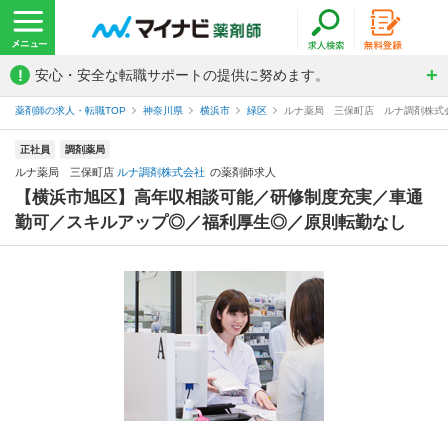
!
安心・安全な転職サポートの提供に努めます。
薬剤師の求人・転職TOP
神奈川県
横浜市
緑区
ルナ薬局 三保町店 ルナ調剤株式
正社員
調剤薬局
ルナ薬局 三保町店
ルナ調剤株式会社
の薬剤師求人
【横浜市旭区】高年収相談可能／研修制度充実／車通
勤可／スキルアップ◎／福利厚生◎／原則転勤なし