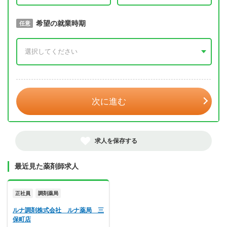
取得予定年
希望の就業時期
必須
任意
年 3月
次に進む
求人を保存する
最近見た薬剤師求人
正社員
調剤薬局
ルナ調剤株式会社 ルナ薬局 三
保町店