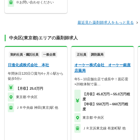
※お問い合わせください
最近見た薬剤師求人をもっと見る
中央区(東京都)エリアの薬剤師求人
契約社員・嘱託社員
一般企業
正社員
調剤薬局
日進化成株式会社 本社
オーケー株式会社 オーケー銀座
店薬局
年間休日120日◎賞与4ヶ月☆駅から
徒歩5分♪
年5～10店舗出店で成長中！面応需
×20枚体制で薬…
【月収】25.0万円
【月収】45.8万円～55.0万円程
東京都 中央区
度
【年収】550万円～660万円程
ＪＲ中央線 神田(東京)駅 他
度
東京都 中央区
ＪＲ京浜東北線 有楽町駅 他