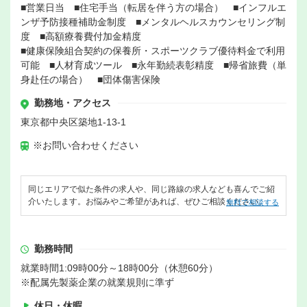
■営業日当 ■住宅手当（転居を伴う方の場合） ■インフルエ
ンザ予防接種補助金制度 ■メンタルヘルスカウンセリング制
度 ■高額療養費付加金精度
■健康保険組合契約の保養所・スポーツクラブ優待料金で利用
可能 ■人材育成ツール ■永年勤続表彰精度 ■帰省旅費（単
身赴任の場合） ■団体傷害保険
勤務地・アクセス
東京都中央区築地1-13-1
※お問い合わせください
同じエリアで似た条件の求人や、同じ路線の求人なども喜んでご紹
介いたします。お悩みやご希望があれば、ぜひご相談ください。
無料で相談する
勤務時間
就業時間1:09時00分～18時00分（休憩60分）
※配属先製薬企業の就業規則に準ず
休日・休暇