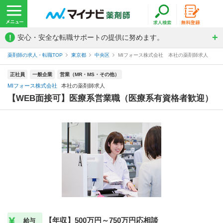
!
安心・安全な転職サポートの提供に努めます。
薬剤師の求人・転職TOP
東京都
中央区
MIフォース株式会社 本社の薬剤師求人
正社員
一般企業
営業（MR・MS・その他）
MIフォース株式会社
本社の薬剤師求人
【WEB面接可】医療系営業職（医療系有資格者歓迎）
【年収】500万円～750万円応相談
給与