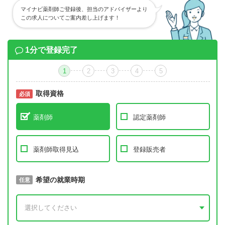
マイナビ薬剤師ご登録後、担当のアドバイザーより
この求人についてご案内差し上げます！
1分で登録完了
1
2
3
4
5
取得資格
必須
必須
薬剤師
認定薬剤師
薬剤師取得見込
登録販売者
取得予定年
希望の就業時期
必須
任意