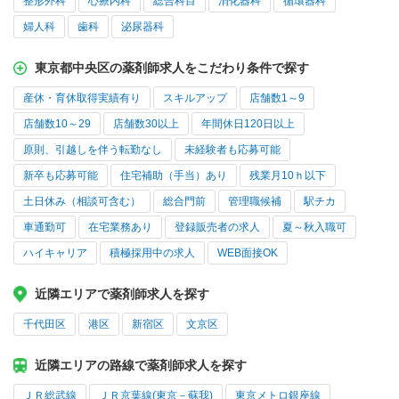
整形外科
心療内科
総合科目
消化器科
循環器科
婦人科
歯科
泌尿器科
東京都中央区の薬剤師求人をこだわり条件で探す
産休・育休取得実績有り
スキルアップ
店舗数1～9
店舗数10～29
店舗数30以上
年間休日120日以上
原則、引越しを伴う転勤なし
未経験者も応募可能
新卒も応募可能
住宅補助（手当）あり
残業月10ｈ以下
土日休み（相談可含む）
総合門前
管理職候補
駅チカ
車通勤可
在宅業務あり
登録販売者の求人
夏～秋入職可
ハイキャリア
積極採用中の求人
WEB面接OK
近隣エリアで薬剤師求人を探す
千代田区
港区
新宿区
文京区
近隣エリアの路線で薬剤師求人を探す
ＪＲ総武線
ＪＲ京葉線(東京－蘇我)
東京メトロ銀座線