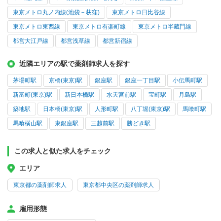
東京メトロ丸ノ内線(池袋－荻窪)
東京メトロ日比谷線
東京メトロ東西線
東京メトロ有楽町線
東京メトロ半蔵門線
都営大江戸線
都営浅草線
都営新宿線
近隣エリアの駅で薬剤師求人を探す
茅場町駅
京橋(東京)駅
銀座駅
銀座一丁目駅
小伝馬町駅
新富町(東京)駅
新日本橋駅
水天宮前駅
宝町駅
月島駅
築地駅
日本橋(東京)駅
人形町駅
八丁堀(東京)駅
馬喰町駅
馬喰横山駅
東銀座駅
三越前駅
勝どき駅
この求人と似た求人をチェック
エリア
東京都の薬剤師求人
東京都中央区の薬剤師求人
雇用形態