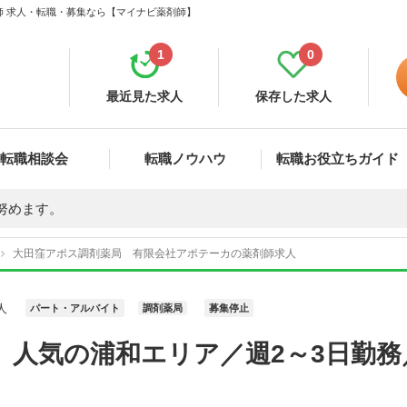
師 求人・転職・募集なら【マイナビ薬剤師】
1
0
最近見た求人
保存した求人
転職相談会
転職ノウハウ
転職お役立ちガイド
努めます。
大田窪アポス調剤薬局 有限会社アポテーカの薬剤師求人
人
パート・アルバイト
調剤薬局
募集停止
】人気の浦和エリア／週2～3日勤務