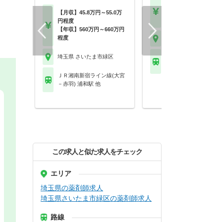
【年収】450万円～60
※経験など考慮し決定
【月収】45.8万円～55.0万
【時給】2,200円～
円程度
【年収】560万円～660万円
程度
埼玉県 さいたま市緑区
埼玉県 さいたま市緑区
ＪＲ湘南新宿ライン線
－赤羽) 浦和駅 他
ＪＲ湘南新宿ライン線(大宮
－赤羽) 浦和駅 他
この求人と似た求人をチェック
エリア
埼玉県の薬剤師求人
埼玉県さいたま市緑区の薬剤師求人
路線