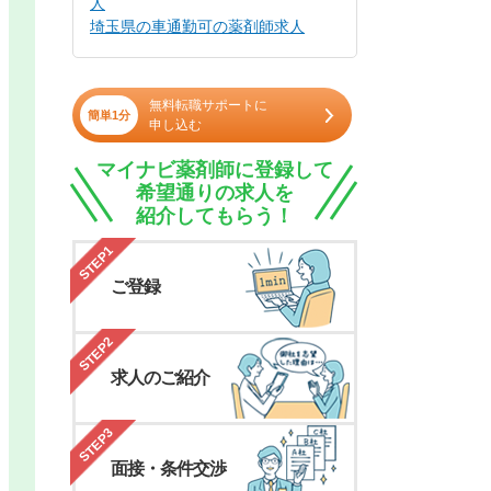
人
埼玉県の車通勤可の薬剤師求人
無料転職サポートに
簡単1分
申し込む
マイナビ薬剤師に登録して
希望通りの求人を
紹介してもらう！
STEP1
ご登録
STEP2
求人のご紹介
STEP3
面接・条件交渉