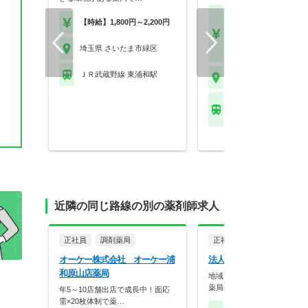
【月収】45.8万円～55.
【時給】1,800円～2,200円
円程度
【年収】560万円～66
埼玉県 さいたま市緑区
程度
ＪＲ武蔵野線 東浦和駅
埼玉県 さいたま市緑区
ＪＲ湘南新宿ライン線
－赤羽) 浦和駅 他
近隣の同じ路線の別の薬剤師求人
正社員
調剤薬局
正社員
調剤薬局
オーケー株式会社 オーケー浦
法人名非公開
和原山店薬局
地域に密着して店舗展開して
薬局です！
年5～10店舗出店で成長中！面応
需×20枚体制で薬…