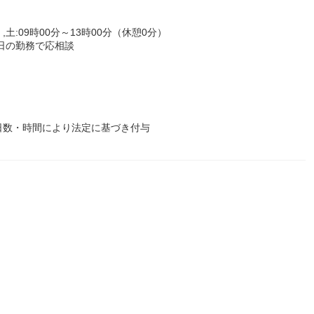
,土:09時00分～13時00分（休憩0分）
／日の勤務で応相談
日数・時間により法定に基づき付与