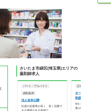
さいたま市緑区(埼玉県)エリアの
薬剤師求人
パート・アルバイト
正社員
調剤薬局
支
オーケー株式会社 オーケ
調剤薬局
和原山店薬局
法人名非公開
年5～10店舗出店で成長中！
社員の定着率が高く、長く活躍で
需×20枚体制で薬…
きる環境がある薬局で…