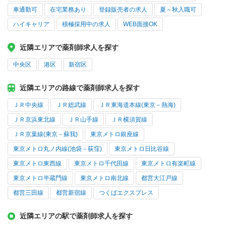
車通勤可
在宅業務あり
登録販売者の求人
夏～秋入職可
ハイキャリア
積極採用中の求人
WEB面接OK
近隣エリアで薬剤師求人を探す
中央区
港区
新宿区
近隣エリアの路線で薬剤師求人を探す
ＪＲ中央線
ＪＲ総武線
ＪＲ東海道本線(東京－熱海)
ＪＲ京浜東北線
ＪＲ山手線
ＪＲ横須賀線
ＪＲ京葉線(東京－蘇我)
東京メトロ銀座線
東京メトロ丸ノ内線(池袋－荻窪)
東京メトロ日比谷線
東京メトロ東西線
東京メトロ千代田線
東京メトロ有楽町線
東京メトロ半蔵門線
東京メトロ南北線
都営大江戸線
都営三田線
都営新宿線
つくばエクスプレス
近隣エリアの駅で薬剤師求人を探す