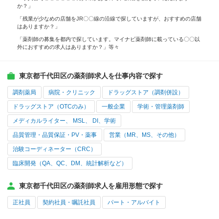
か？」
「残業が少なめの店舗をJR〇〇線の沿線で探していますが、おすすめの店舗
はありますか？」
「薬剤師の募集を都内で探しています。マイナビ薬剤師に載っている〇〇以
外におすすめの求人はありますか？」等々
東京都千代田区の薬剤師求人を仕事内容で探す
調剤薬局
病院・クリニック
ドラッグストア（調剤併設）
ドラッグストア（OTCのみ）
一般企業
学術・管理薬剤師
メディカルライター、 MSL、 DI、学術
品質管理・品質保証・PV・薬事
営業（MR、MS、その他）
治験コーディネーター（CRC）
臨床開発（QA、QC、DM、統計解析など）
東京都千代田区の薬剤師求人を雇用形態で探す
正社員
契約社員・嘱託社員
パート・アルバイト