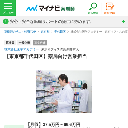
!
安心・安全な転職サポートの提供に努めます。
薬剤師の求人・転職TOP
東京都
千代田区
株式会社医学アカデミー 東京オフィスの薬
正社員
一般企業
募集停止
株式会社医学アカデミー
東京オフィスの薬剤師求人
【東京都千代田区】薬局向け営業担当
【月収】37.5万円～66.6万円