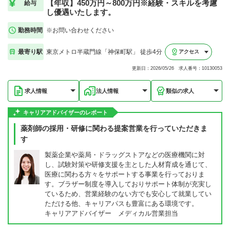
【年収】450万円～800万円※経験・スキルを考慮
給与
し優遇いたします。
勤務時間
※お問い合わせください
最寄り駅
東京メトロ半蔵門線「神保町駅」 徒歩4分
アクセス
更新日：2026/05/26 求人番号：10130053
求人情報
法人情報
類似の求人
キャリアアドバイザーのレポート
薬剤師の採用・研修に関わる提案営業を行っていただきま
す
製薬企業や薬局・ドラッグストアなどの医療機関に対
し、試験対策や研修支援を主とした人材育成を通じて、
医療に関わる方々をサポートする事業を行っておりま
す。ブラザー制度を導入しておりサポート体制が充実し
ているため、営業経験のない方でも安心して就業してい
ただける他、キャリアパスも豊富にある環境です。
キャリアアドバイザー メディカル営業担当