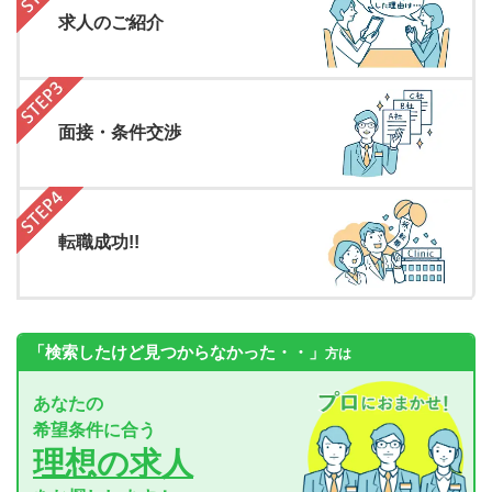
求人のご紹介
面接・条件交渉
転職成功!!
「検索したけど見つからなかった・・」
方は
あなたの
希望条件に合う
理想の求人