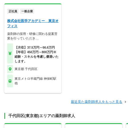
正社員
一般企業
株式会社医学アカデミー 東京オ
フィス
薬剤師の採用・研修に関わる提案営
業を行っていただき…
【月収】37.5万円～66.6万円
【年収】450万円～800万円※
経験・スキルを考慮し優遇いた
します。
東京都 千代田区
東京メトロ半蔵門線 神保町駅
他
最近見た薬剤師求人をもっと見る
千代田区(東京都)エリアの薬剤師求人