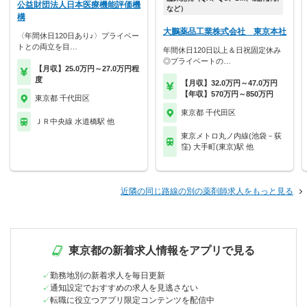
公益財団法人日本医療機能評価機
など）
構
大鵬薬品工業株式会社 東京本社
〈年間休日120日あり♪〉プライベー
トとの両立を目…
年間休日120日以上＆日祝固定休み
◎プライベートの…
【月収】25.0万円～27.0万円程
度
【月収】32.0万円～47.0万円
【年収】570万円～850万円
東京都 千代田区
東京都 千代田区
ＪＲ中央線 水道橋駅 他
東京メトロ丸ノ内線(池袋－荻
窪) 大手町(東京)駅 他
近隣の同じ路線の別の薬剤師求人をもっと見る
東京都の新着求人情報をアプリで見る
勤務地別の新着求人を毎日更新
通知設定でおすすめの求人を見逃さない
転職に役立つアプリ限定コンテンツを配信中