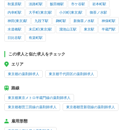
秋葉原駅
淡路町駅
飯田橋駅
市ケ谷駅
岩本町駅
内幸町駅
大手町(東京)駅
小川町(東京)駅
御茶ノ水駅
神田(東京)駅
九段下駅
麹町駅
新御茶ノ水駅
神保町駅
水道橋駅
末広町(東京)駅
溜池山王駅
東京駅
半蔵門駅
日比谷駅
有楽町駅
この求人と似た求人をチェック
エリア
東京都の薬剤師求人
東京都千代田区の薬剤師求人
路線
東京都東京メトロ半蔵門線の薬剤師求人
東京都都営三田線の薬剤師求人
東京都都営新宿線の薬剤師求人
雇用形態