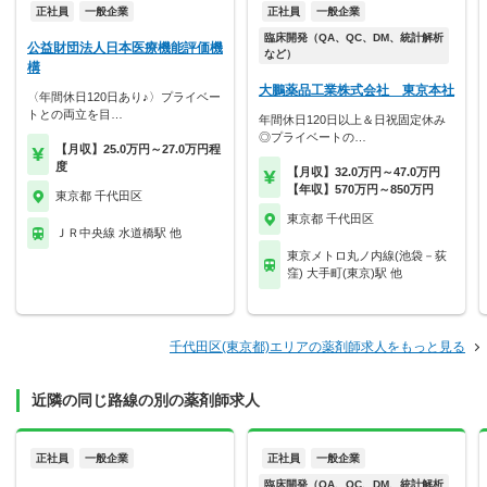
正社員
一般企業
正社員
一般企業
臨床開発（QA、QC、DM、統計解析
公益財団法人日本医療機能評価機
など）
構
大鵬薬品工業株式会社 東京本社
〈年間休日120日あり♪〉プライベー
トとの両立を目…
年間休日120日以上＆日祝固定休み
◎プライベートの…
【月収】25.0万円～27.0万円程
度
【月収】32.0万円～47.0万円
【年収】570万円～850万円
東京都 千代田区
東京都 千代田区
ＪＲ中央線 水道橋駅 他
東京メトロ丸ノ内線(池袋－荻
窪) 大手町(東京)駅 他
千代田区(東京都)エリアの薬剤師求人をもっと見る
近隣の同じ路線の別の薬剤師求人
正社員
一般企業
正社員
一般企業
臨床開発（QA、QC、DM、統計解析