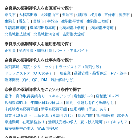
奈良県の薬剤師求人を市区町村で探す
奈良市
大和高田市
大和郡山市
天理市
橿原市
桜井市
五條市
御所市
生駒市
香芝市
葛城市
宇陀市
生駒郡平群町
生駒郡三郷町
生駒郡斑鳩町
磯城郡田原本町
北葛城郡上牧町
北葛城郡王寺町
北葛城郡広陵町
北葛城郡河合町
吉野郡大淀町
奈良県の薬剤師求人を雇用形態で探す
正社員
契約社員・嘱託社員
パート・アルバイト
奈良県の薬剤師求人を仕事内容で探す
調剤薬局
病院・クリニック
ドラッグストア（調剤併設）
ドラッグストア（OTCのみ）
一般企業
品質管理・品質保証・PV・薬事
臨床開発（QA、QC、DM、統計解析など）
奈良県の薬剤師求人をこだわり条件で探す
産休・育休取得実績有り
スキルアップ
店舗数1～9
店舗数10～29
店舗数30以上
年間休日120日以上
原則、引越しを伴う転勤なし
未経験者も応募可能
新卒も応募可能
住宅補助（手当）あり
残業月10ｈ以下
土日休み（相談可含む）
総合門前
管理職候補
駅チカ
車通勤可
在宅業務あり
登録販売者の求人
夏～秋入職可
ハイキャリア
積極採用中の求人
WEB面接OK