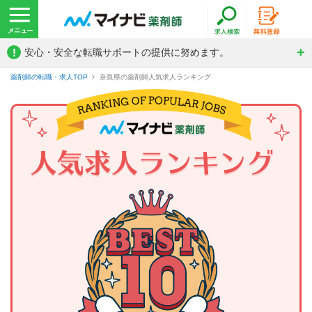
!
安心・安全な転職サポートの提供に努めます。
薬剤師の転職・求人TOP
奈良県の薬剤師人気求人ランキング
薬剤師