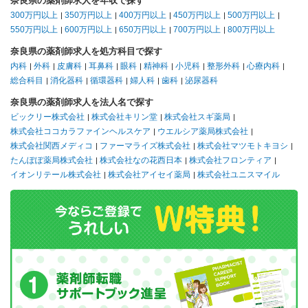
奈良県の薬剤師求人を年収で探す
300万円以上
350万円以上
400万円以上
450万円以上
500万円以上
550万円以上
600万円以上
650万円以上
700万円以上
800万円以上
奈良県の薬剤師求人を処方科目で探す
内科
外科
皮膚科
耳鼻科
眼科
精神科
小児科
整形外科
心療内科
総合科目
消化器科
循環器科
婦人科
歯科
泌尿器科
奈良県の薬剤師求人を法人名で探す
ビックリー株式会社
株式会社キリン堂
株式会社スギ薬局
株式会社ココカラファインヘルスケア
ウエルシア薬局株式会社
株式会社関西メディコ
ファーマライズ株式会社
株式会社マツモトキヨシ
たんぽぽ薬局株式会社
株式会社なの花西日本
株式会社フロンティア
イオンリテール株式会社
株式会社アイセイ薬局
株式会社ユニスマイル