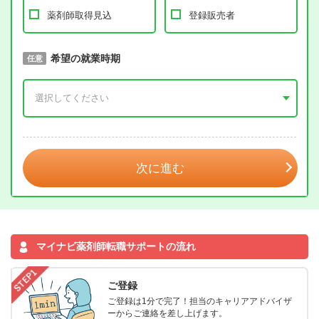
薬剤師取得見込
登録販売者
取得予定年
希望の就業時期
必須
任意
年 3月
次に進む
マイナビ薬剤師転職サポートの流れ
ご登録
ご登録は1分で完了！担当のキャリアアドバイザ
ーからご連絡を差し上げます。